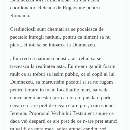
coordonator, Reteaua de Rugaciune pentru
Romania.
Credinciosii sunt chemati sa se pocaiasca de
pacatele intregii natiuni, pentru ca nimeni sa nu
piara, ci toti sa se intoarca la Dumnezeu.
„Eu cred ca natiunea noastra ar trebui sa se
trezeasca la realitatea asta. Eu m-am gandit foarte
mult ca ar trebui sa iesim public, ca si copii ai lui
Dumnezeu, sa marturisim pacatul si sa ne rugam
pentru iertare in toate localitatile mari, sa vada
concetatenii acestei tari ca noi am pus la o parte
ceea ce n-are pret de ceea ce are pret, cum spune
Ieremia. Proorocul Vechiului Testament spune ca
daca vei desparti ce are pret de ce n-are pret atunci
tu vei fi ca gura mea, adica atunci cand tu vei