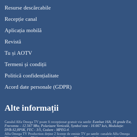
Resurse descărcabile
Recepție canal
Aplicația mobilă
Revistă
Tu și AOTV
Termeni și condiții
Politică confidențialitate
Acord date personale (GDPR)
Alte informații
Canalul Alfa Omega TV poate fi recepționat gratuit via satelit:
Eutelsat 16A, 16 grade Est,
Frecventa – 12.567 Mhz, Polarizare
Vertica
lă, Symbol rate - 16.667 ks/s, Modulație:
DVB-S2,8PSK, FEC - 3/5, Codare - MPEG-4
.
Alfa Omega TV Production deține 2 licențe de emisie TV pe satelit: canalele Alfa Omega