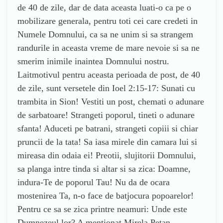
de 40 de zile, dar de data aceasta luati-o ca pe o
mobilizare generala, pentru toti cei care credeti in
Numele Domnului, ca sa ne unim si sa strangem
randurile in aceasta vreme de mare nevoie si sa ne
smerim inimile inaintea Domnului nostru.
Laitmotivul pentru aceasta perioada de post, de 40
de zile, sunt versetele din Ioel 2:15-17: Sunati cu
trambita in Sion! Vestiti un post, chemati o adunare
de sarbatoare! Strangeti poporul, tineti o adunare
sfanta! Aduceti pe batrani, strangeti copiii si chiar
pruncii de la tata! Sa iasa mirele din camara lui si
mireasa din odaia ei! Preotii, slujitorii Domnului,
sa planga intre tinda si altar si sa zica: Doamne,
indura-Te de poporul Tau! Nu da de ocara
mostenirea Ta, n-o face de batjocura popoarelor!
Pentru ce sa se zica printre neamuri: Unde este
Dumnezeul lor? A mentionat Mirela Petan,