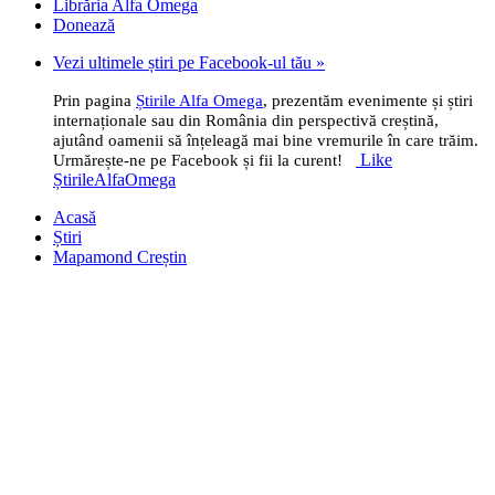
Librăria Alfa Omega
Donează
Vezi ultimele știri pe Facebook-ul tău »
Prin pagina
Știrile Alfa Omega
, prezentăm evenimente și știri
internaționale sau din România din perspectivă creștină,
ajutând oamenii să înțeleagă mai bine vremurile în care trăim.
Like
Urmărește-ne pe Facebook și fii la curent!
ȘtirileAlfaOmega
Acasă
Știri
Mapamond Creștin