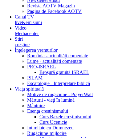
Newsletter email
Revista AOTV Magazin
Pagina de Facebook AOTV
Canal TV
live&emisiuni
Video
Mediacenter
Știri
creștine
Înțelegerea vremurilor
România - actualități comentate
Lume - actualități comentate
PRO-ISRAEL
Broșură gratuită ISRAEL
ISLAM
Escatologie - Interpretare biblică
Viața spirituală
Motive de rugăciune - PrayerWall
Mărturii - vieți în lumină
Mântuire
Esența creștinismului
Curs Bazele creștinismului
Curs Ucenicie
Intimitate cu Dumnezeu
Rugăciune-mijlocire