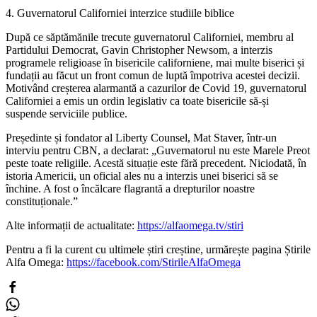
4. Guvernatorul Californiei interzice studiile biblice
După ce săptămănile trecute guvernatorul Californiei, membru al
Partidului Democrat, Gavin Christopher Newsom, a interzis
programele religioase în bisericile californiene, mai multe biserici și
fundații au făcut un front comun de luptă împotriva acestei decizii.
Motivând creșterea alarmantă a cazurilor de Covid 19, guvernatorul
Californiei a emis un ordin legislativ ca toate bisericile să-și
suspende serviciile publice.
Președinte și fondator al Liberty Counsel, Mat Staver, într-un
interviu pentru CBN, a declarat: „Guvernatorul nu este Marele Preot
peste toate religiile. Acestă situație este fără precedent. Niciodată, în
istoria Americii, un oficial ales nu a interzis unei biserici să se
închine. A fost o încălcare flagrantă a drepturilor noastre
constituționale.”
Alte informații de actualitate:
https://alfaomega.tv/stiri
Pentru a fi la curent cu ultimele știri creștine, urmărește pagina Știrile
Alfa Omega:
https://facebook.com/StirileAlfaOmega