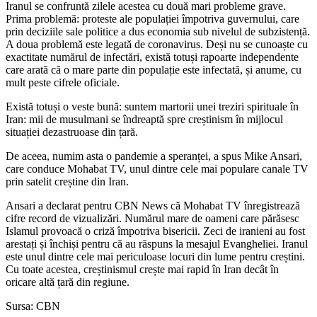
Iranul se confruntă zilele acestea cu două mari probleme grave.
Prima problemă: proteste ale populației împotriva guvernului, care
prin deciziile sale politice a dus economia sub nivelul de subzistență.
A doua problemă este legată de coronavirus. Deși nu se cunoaște cu
exactitate numărul de infectări, există totuși rapoarte independente
care arată că o mare parte din populație este infectată, și anume, cu
mult peste cifrele oficiale.
Există totuși o veste bună: suntem martorii unei treziri spirituale în
Iran: mii de musulmani se îndreaptă spre creștinism în mijlocul
situației dezastruoase din țară.
De aceea, numim asta o pandemie a speranței, a spus Mike Ansari,
care conduce Mohabat TV, unul dintre cele mai populare canale TV
prin satelit creștine din Iran.
Ansari a declarat pentru CBN News că Mohabat TV înregistrează
cifre record de vizualizări. Numărul mare de oameni care părăsesc
Islamul provoacă o criză împotriva bisericii. Zeci de iranieni au fost
arestați și închiși pentru că au răspuns la mesajul Evangheliei. Iranul
este unul dintre cele mai periculoase locuri din lume pentru creștini.
Cu toate acestea, creștinismul crește mai rapid în Iran decât în ​​
oricare altă țară din regiune.
Sursa: CBN