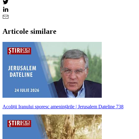
Articole similare
Acoliții Iranului sporesc amenințările | Jerusalem Dateline 738