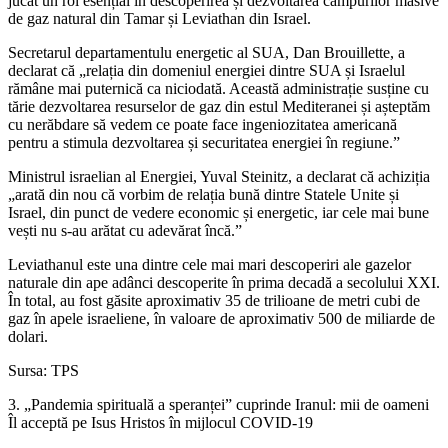
jucat un rol esențial în descoperirea și dezvoltarea câmpurilor masive
de gaz natural din Tamar și Leviathan din Israel.
Secretarul departamentulu energetic al SUA, Dan Brouillette, a
declarat că „relația din domeniul energiei dintre SUA și Israelul
rămâne mai puternică ca niciodată. Această administrație susține cu
tărie dezvoltarea resurselor de gaz din estul Mediteranei și așteptăm
cu nerăbdare să vedem ce poate face ingeniozitatea americană
pentru a stimula dezvoltarea și securitatea energiei în regiune.”
Ministrul israelian al Energiei, Yuval Steinitz, a declarat că achiziția
„arată din nou că vorbim de relația bună dintre Statele Unite și
Israel, din punct de vedere economic și energetic, iar cele mai bune
vești nu s-au arătat cu adevărat încă.”
Leviathanul este una dintre cele mai mari descoperiri ale gazelor
naturale din ape adânci descoperite în prima decadă a secolului XXI.
În total, au fost găsite aproximativ 35 de trilioane de metri cubi de
gaz în apele israeliene, în valoare de aproximativ 500 de miliarde de
dolari.
Sursa: TPS
3. „Pandemia spirituală a speranței” cuprinde Iranul: mii de oameni
Îl acceptă pe Isus Hristos în mijlocul COVID-19