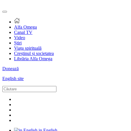
Alfa Omega
Canal TV
Video
Știri
Viața spirituală
Creștinul și societatea
Librăria Alfa Omega
Donează
English site
in English