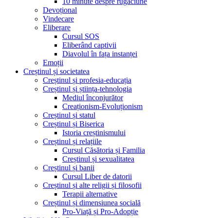
10 minute despre rugăciune
Devoțional
Vindecare
Eliberare
Cursul SOS
Eliberând captivii
Diavolul în fața instanței
Emoții
Creștinul și societatea
Creștinul și profesia-educația
Creștinul și știința-tehnologia
Mediul înconjurător
Creaționism-Evoluționism
Creștinul și statul
Creștinul și Biserica
Istoria creștinismului
Creștinul și relațiile
Cursul Căsătoria și Familia
Creștinul și sexualitatea
Creștinul și banii
Cursul Liber de datorii
Creștinul și alte religii și filosofii
Terapii alternative
Creștinul și dimensiunea socială
Pro-Viață și Pro-Adopție