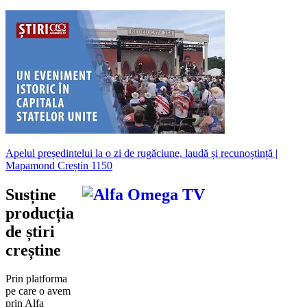
Apelul președintelui la o zi de rugăciune, laudă și recunoștință |
Mapamond Creștin 1150
Susține
producția
de știri
creștine
Prin platforma
pe care o avem
prin Alfa