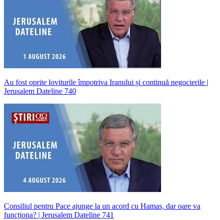
Au fost oprite loviturile împotriva Iranului și continuă negocierile |
Jerusalem Dateline 740
Consiliul pentru Pace ajunge la un acord cu Hamas, dar oare va
funcționa? | Jerusalem Dateline 741