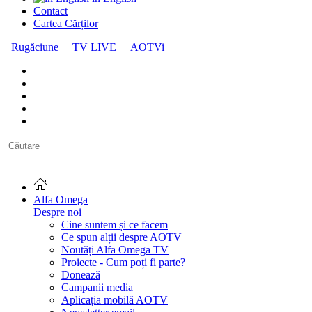
Contact
Cartea Cărților
Rugăciune
TV LIVE
AOTVi
Alfa Omega
Despre noi
Cine suntem și ce facem
Ce spun alții despre AOTV
Noutăți Alfa Omega TV
Proiecte - Cum poți fi parte?
Donează
Campanii media
Aplicația mobilă AOTV