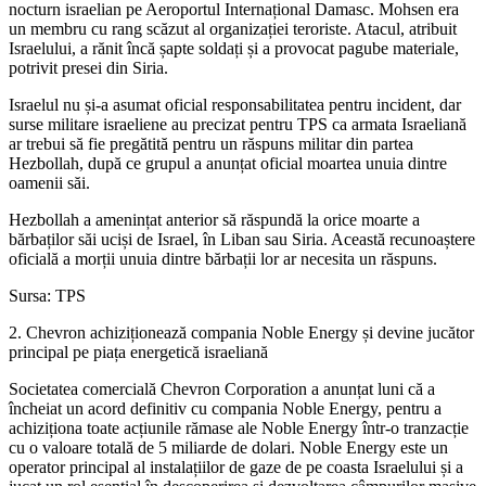
nocturn israelian pe Aeroportul Internațional Damasc. Mohsen era
un membru cu rang scăzut al organizației teroriste. Atacul, atribuit
Israelului, a rănit încă șapte soldați și a provocat pagube materiale,
potrivit presei din Siria.
Israelul nu și-a asumat oficial responsabilitatea pentru incident, dar
surse militare israeliene au precizat pentru TPS ca armata Israeliană
ar trebui să fie pregătită pentru un răspuns militar din partea
Hezbollah, după ce grupul a anunțat oficial moartea unuia dintre
oamenii săi.
Hezbollah a amenințat anterior să răspundă la orice moarte a
bărbaților săi uciși de Israel, în Liban sau Siria. Această recunoaștere
oficială a morții unuia dintre bărbații lor ar necesita un răspuns.
Sursa: TPS
2. Chevron achiziționează compania Noble Energy și devine jucător
principal pe piața energetică israeliană
Societatea comercială Chevron Corporation a anunțat luni că a
încheiat un acord definitiv cu compania Noble Energy, pentru a
achiziționa toate acțiunile rămase ale Noble Energy într-o tranzacție
cu o valoare totală de 5 miliarde de dolari. Noble Energy este un
operator principal al instalațiilor de gaze de pe coasta Israelului și a