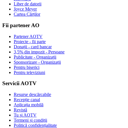
Liber de datorii
Joyce Meyer
Cartea Cărților
Fii partener AO
Partener AOTV
Proiecte - fii parte
Donații - card bancar
3,5% din impozit - Persoane
Publicitate - Organizații
Sponsorizare - Organizații
Pentru biserici
Pentru televiziuni
Servicii AOTV
Resurse descărcabile
Recepție canal
Aplicația mobilă
Revistă
Tu și AOTV
Termeni și condiții
Politică confidențialitate