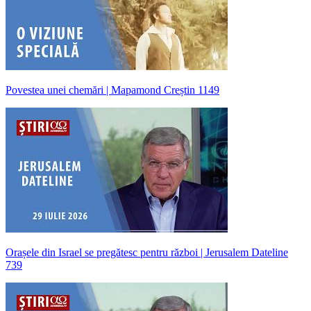
Povestea unei chemări | Mapamond Creștin 1149
Orașele din Israel se pregătesc pentru război | Jerusalem Dateline
739