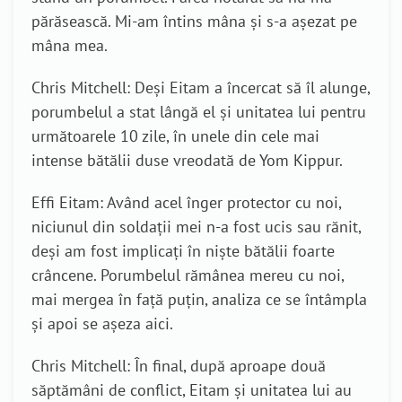
părăsească. Mi-am întins mâna și s-a așezat pe
mâna mea.
Chris Mitchell: Deși Eitam a încercat să îl alunge,
porumbelul a stat lângă el și unitatea lui pentru
următoarele 10 zile, în unele din cele mai
intense bătălii duse vreodată de Yom Kippur.
Effi Eitam: Având acel înger protector cu noi,
niciunul din soldații mei n-a fost ucis sau rănit,
deși am fost implicați în niște bătălii foarte
crâncene. Porumbelul rămânea mereu cu noi,
mai mergea în față puțin, analiza ce se întâmpla
și apoi se așeza aici.
Chris Mitchell: În final, după aproape două
săptămâni de conflict, Eitam și unitatea lui au