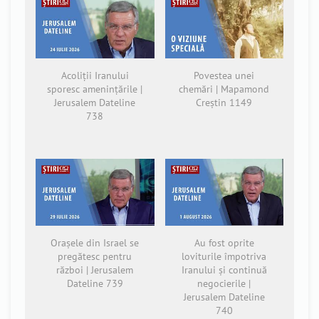
Acoliții Iranului
Povestea unei
sporesc amenințările |
chemări | Mapamond
Jerusalem Dateline
Creștin 1149
738
Orașele din Israel se
Au fost oprite
pregătesc pentru
loviturile împotriva
război | Jerusalem
Iranului și continuă
Dateline 739
negocierile |
Jerusalem Dateline
740