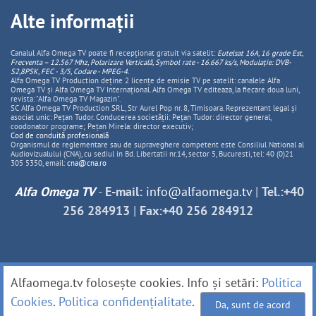
Alte informații
Canalul Alfa Omega TV poate fi recepționat gratuit via satelit:
Eutelsat 16A, 16 grade Est,
Frecventa – 12.567 Mhz, Polarizare
Vertica
lă, Symbol rate - 16.667 ks/s, Modulație: DVB-
S2,8PSK, FEC - 3/5, Codare - MPEG-4
.
Alfa Omega TV Production deține 2 licențe de emisie TV pe satelit: canalele Alfa
Omega TV și Alfa Omega TV Internațional. Alfa Omega TV editeaza, la fiecare doua luni,
revista: "Alfa Omega TV Magazin".
SC Alfa Omega TV Production SRL, Str Aurel Pop nr. 8, Timisoara. Reprezentant legal și
asociat unic: Pețan Tudor. Conducerea societății: Pețan Tudor: director general,
coodonator programe; Pețan Mirela: director executiv;
Cod de conduită profesională
Organismul de reglementare sau de supraveghere competent este Consiliul National al
Audiovizualului (CNA), cu sediul in Bd. Libertatii nr.14, sector 5, Bucuresti, tel: 40 (0)21
305 5350, email:
cna@cna.ro
Alfa Omega TV
-
E-mail:
info@alfaomega.tv
|
Tel.:+40
256 284913
|
Fax:+40 256 284912
Alfaomega.tv folosește cookies. Info și setări:
Politica
Cookies
.
Politica confidențialitate
.
Da, sunt de acord