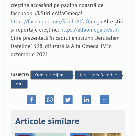
creștine accesând pe pagina noastră de
facebook: @StirileAlfaOmega!
https://facebook.com/StirileAlfaOmega
Alte știri
și reportaje creștine:
https://alfaomega.tv/stiri
Știre prezentată în cadrul emisiunii „Jerusalem
Dateline” 398, difuzată la Alfa Omega TV în
octombrie 2021.
SUBIECTE:
Orientul Mijlociu
,
Jerusalem Dateline
,
stiri
Articole similare