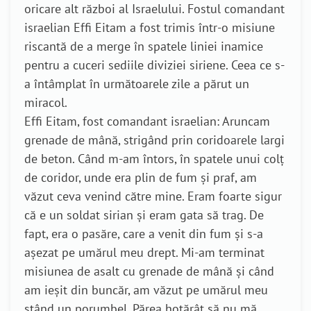
oricare alt război al Israelului. Fostul comandant
israelian Effi Eitam a fost trimis într-o misiune
riscantă de a merge în spatele liniei inamice
pentru a cuceri sediile diviziei siriene. Ceea ce s-
a întâmplat în următoarele zile a părut un
miracol.
Effi Eitam, fost comandant israelian: Aruncam
grenade de mână, strigând prin coridoarele largi
de beton. Când m-am întors, în spatele unui colț
de coridor, unde era plin de fum și praf, am
văzut ceva venind către mine. Eram foarte sigur
că e un soldat sirian și eram gata să trag. De
fapt, era o pasăre, care a venit din fum și s-a
așezat pe umărul meu drept. Mi-am terminat
misiunea de asalt cu grenade de mână și când
am ieșit din buncăr, am văzut pe umărul meu
stând un porumbel. Părea hotărât să nu mă