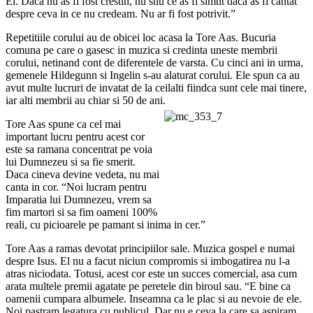
El. Daca nu as fi fost crestin, nu stiu ce as fi simtit daca as fi cantat
despre ceva in ce nu credeam. Nu ar fi fost potrivit.”
Repetitiile corului au de obicei loc acasa la Tore Aas. Bucuria
comuna pe care o gasesc in muzica si credinta uneste membrii
corului, netinand cont de diferentele de varsta. Cu cinci ani in urma,
gemenele Hildegunn si Ingelin s-au alaturat corului. Ele spun ca au
avut multe lucruri de invatat de la ceilalti fiindca sunt cele mai tinere,
iar alti membrii au chiar si 50 de ani.
Tore Aas spune ca
cel mai
important lucru pentru acest cor
este sa ramana concentrat pe voia
lui Dumnezeu si sa fie smerit.
Daca cineva devine vedeta, nu mai
canta in cor. “Noi lucram pentru
Imparatia lui Dumnezeu, vrem sa
fim martori si sa fim oameni 100%
reali, cu picioarele pe pamant si inima in cer.”
Tore Aas a ramas devotat principiilor sale. Muzica gospel e numai
despre Isus. El nu a facut niciun compromis si imbogatirea nu l-a
atras niciodata. Totusi, acest cor este un succes comercial, asa cum
arata multele premii agatate pe peretele din biroul sau. “E bine ca
oamenii cumpara albumele. Inseamna ca le plac si au nevoie de ele.
Noi pastram legatura cu publicul. Dar nu e ceva la care sa aspiram.