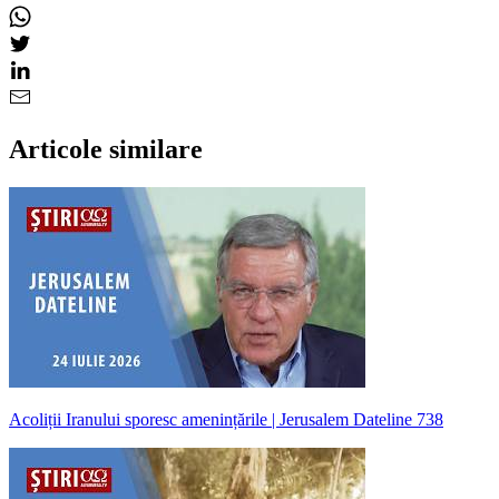
Articole similare
Acoliții Iranului sporesc amenințările | Jerusalem Dateline 738