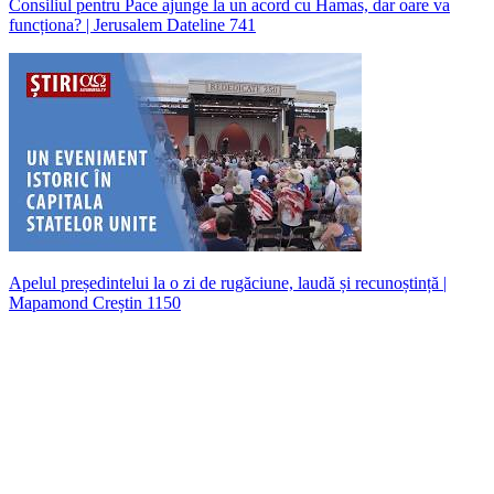
Consiliul pentru Pace ajunge la un acord cu Hamas, dar oare va
funcționa? | Jerusalem Dateline 741
Apelul președintelui la o zi de rugăciune, laudă și recunoștință |
Mapamond Creștin 1150