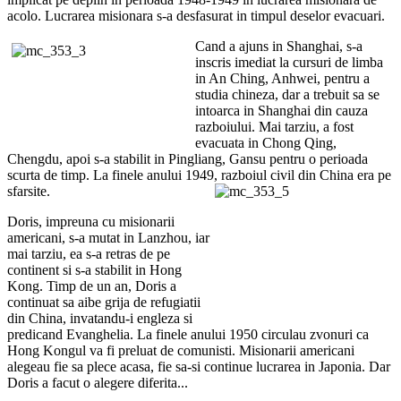
acolo. Lucrarea misionara s-a desfasurat in timpul deselor evacuari.
Cand a ajuns in Shanghai, s-a
inscris imediat la cursuri de limba
in An Ching, Anhwei, pentru a
studia chineza, dar a trebuit sa se
intoarca in Shanghai din cauza
razboiului. Mai tarziu, a fost
evacuata in Chong Qing,
Chengdu, apoi s-a stabilit in Pingliang, Gansu pentru o perioada
scurta de timp. La finele anului 1949, razboiul civil din China era pe
sfarsite.
Doris, impreuna cu misionarii
americani, s-a mutat in Lanzhou, iar
mai tarziu, ea s-a retras de pe
continent si s-a stabilit in Hong
Kong. Timp de un an, Doris a
continuat sa aibe grija de refugiatii
din China, invatandu-i engleza si
predicand Evanghelia. La finele anului 1950 circulau zvonuri ca
Hong Kongul va fi preluat de comunisti. Misionarii americani
alegeau fie sa plece acasa, fie sa-si continue lucrarea in Japonia. Dar
Doris a facut o alegere diferita...