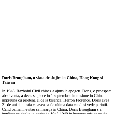
Doris Brougham, o viata de slujire in China, Hong Kong si
Taiwan
In 1948, Razboiul Civil chinez a ajuns la apogeu. Doris, o proaspata
absolventa, a decis sa plece in 1 septembrie in misiune in China
impreuna cu prietena ei de la biserica, Herron Florence. Doris avea
21 de ani si nu stia ca avea sa fie ultima data cand isi vede parintii.
Cand oamenii evitau sa mearga in China, Doris Brougham s-a
implicat pe deplin in perioada 1948-1949 in lucrarea misionara de