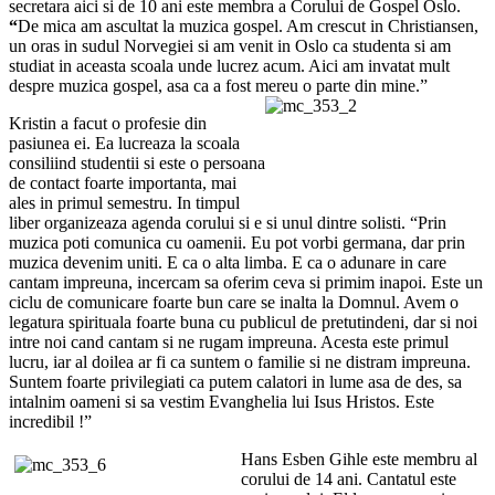
secretara aici si de 10 ani este membra a Corului de Gospel Oslo.
“
De mica am ascultat la muzica gospel. Am crescut in Christiansen,
un oras in sudul Norvegiei si am venit in Oslo ca studenta si am
studiat in aceasta scoala unde lucrez acum. Aici am invatat mult
despre muzica gospel, asa ca a fost mereu o parte din mine.”
Kristin a facut o profesie din
pasiunea ei. Ea lucreaza la scoala
consiliind studentii si este o persoana
de contact foarte importanta, mai
ales in primul semestru. In timpul
liber organizeaza agenda corului si e si unul dintre solisti.
“Prin
muzica poti comunica cu oamenii. Eu pot vorbi germana, dar prin
muzica devenim uniti. E ca o alta limba. E ca o adunare in care
cantam impreuna, incercam sa oferim ceva si primim inapoi. Este un
ciclu de comunicare foarte bun care se inalta la Domnul. Avem o
legatura spirituala foarte buna cu publicul de pretutindeni, dar si noi
intre noi cand cantam si ne rugam impreuna. Acesta este primul
lucru, iar al doilea ar fi ca suntem o familie si ne distram impreuna.
Suntem foarte privilegiati ca putem calatori in lume asa de des, sa
intalnim oameni si sa vestim Evanghelia lui Isus Hristos. Este
incredibil !”
Hans Esben Gihle este membru al
corului de 14 ani. Cantatul este