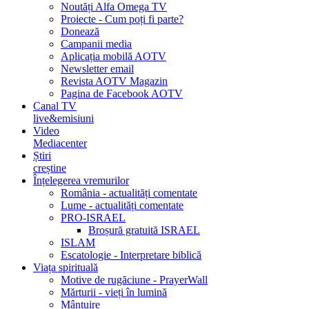
Noutăți Alfa Omega TV
Proiecte - Cum poți fi parte?
Donează
Campanii media
Aplicația mobilă AOTV
Newsletter email
Revista AOTV Magazin
Pagina de Facebook AOTV
Canal TV
live&emisiuni
Video
Mediacenter
Știri
creștine
Înțelegerea vremurilor
România - actualități comentate
Lume - actualități comentate
PRO-ISRAEL
Broșură gratuită ISRAEL
ISLAM
Escatologie - Interpretare biblică
Viața spirituală
Motive de rugăciune - PrayerWall
Mărturii - vieți în lumină
Mântuire