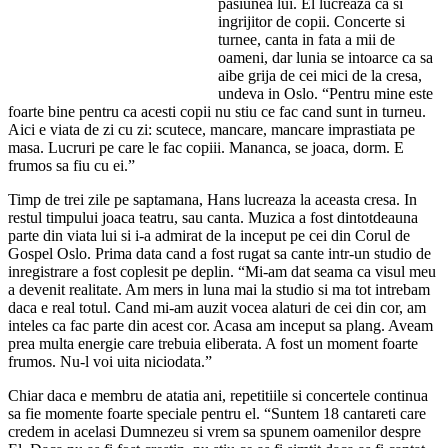
pasiunea lui. El lucreaza ca si
ingrijitor de copii. Concerte si
turnee, canta in fata a mii de
oameni, dar lunia se intoarce ca sa
aibe grija de cei mici de la cresa,
undeva in Oslo. “Pentru mine este
foarte bine pentru ca acesti copii nu stiu ce fac cand sunt in turneu.
Aici e viata de zi cu zi: scutece, mancare, mancare imprastiata pe
masa. Lucruri pe care le fac copiii. Mananca, se joaca, dorm. E
frumos sa fiu cu ei.”
Timp de trei zile pe saptamana, Hans lucreaza la aceasta cresa. In
restul timpului joaca teatru, sau canta. Muzica a fost dintotdeauna
parte din viata lui si i-a admirat de la inceput pe cei din Corul de
Gospel Oslo. Prima data cand a fost rugat sa cante intr-un studio de
inregistrare a fost coplesit pe deplin. “Mi-am dat seama ca visul meu
a devenit realitate. Am mers in luna mai la studio si ma tot intrebam
daca e real totul. Cand mi-am auzit vocea alaturi de cei din cor, am
inteles ca fac parte din acest cor. Acasa am inceput sa plang. Aveam
prea multa energie care trebuia eliberata. A fost un moment foarte
frumos. Nu-l voi uita niciodata.”
Chiar daca e membru de atatia ani, repetitiile si concertele continua
sa fie momente foarte speciale pentru el. “Suntem 18 cantareti care
credem in acelasi Dumnezeu si vrem sa spunem oamenilor despre