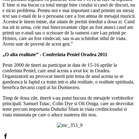
E bine si ma bucur ca totul merge bine corului si casei de discuri, nu
e nicio problema. Pentru noi e mai important cand primim un mesaj
text sau e-mail de la o persoana care a fost atinsa de mesajul muzicii.
Acestea le tinem minte, dar uitam de premii imediat a doua zi. Cand
ma uit in urma, cele mai binecuvantate clipe au fost atunci cand am
primit un e-mail sau o scrisoare de la oameni care l-au primit pe
Hristos, care au fost vindecati, sau si-au schimbat stilul de viata.
Avem sute de povesti de acest gen.”
„O alta realitate” - Conferinta Peniel Oradea 2011
Peste 2000 de tineri au participat in data de 15-16 aprilie la
conferinta Peniel, care anul acesta a avut loc in Oradea.
Organizatorii au provocat tinerii prin tema de anul acesta sa se
gandeasca la faptul ca traim intr-o alta realitate, o realitate spirituala,
benefica fiecarui copil al lui Dumnezeu.
Timp de doua zile, tinerii s-au putut bucura de mesajele vorbitorilor
principali: Samuel Tutac, Colin Dye si Oli Oniga, care au dezvoltat
teme precum importanta Duhului Sfant in viata credinciosului si
viata minunata pe care o aduce nasterea din nou.