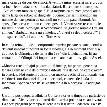
mare casa de discuri de atunci. A venit la mine acasa si mi-a propus
sa incheiem o afacere si mi-a dat sfaturi. Il ascultam si i-am spus:
„Noi cantam muzica gospel”. El a raspuns ca muzica gospel are o
gama larga de subiecte: dragoste, bucurie, dar sa nu mentionam
numele de Isus pentru ca oamenii nu vor cumpara albumul. Am
spus: „De aceea compun cantece gospel. Vreau sa vestesc numele
lui Isus in toata Norvegia si Scandinavia, sa glorific numele Lui, nu
al meu.” Barbatul acela nu a inteles. „Nu vrei sa devii celebru?” I-
am spus ca nu”, isi aminteste Tore Aas.
In ciuda refuzului de a compromite muzica pe care o canta, corul a
devenit imediat cunoscut in toata Norvegia. Un moment special a
avut loc la Olimpiada de iarna din 1994 din Lillehammer. Ei au
cantat imnul Olimpiadei impreuna cu cantareata norvegiana Sissel.
„
Muzica este limbajul pe care toti il inteleg, iar pentru generatia
tanara avem nevoie de o muzica diferita fata de cea pe care o avem
in biserica. Noi suntem obisnuiti cu muzica veche si traditionala, dar
cei tineri sunt flamanzi dupa cantece noi, cantece de lauda si
inchinare. Sper ca aceasta se va intampla in Norvegia”, a adaugat
Tore.
Un timp pus deoparte zilnic la Conservator este timpul de partasie de
dimineata. Aici, viitorii cantareti din biserica pot arata ce au invatat.
La acest program participa si Tore Aas si Kristin Pedersen. Ea este