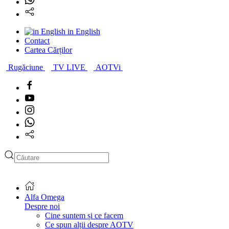
in English
Contact
Cartea Cărților
Rugăciune
TV LIVE
AOTVi
Type 2 or more characters
for results.
Alfa Omega
Despre noi
Cine suntem și ce facem
Ce spun alții despre AOTV