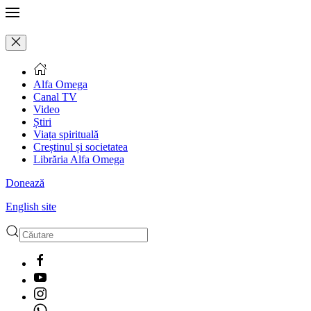
Alfa Omega
Canal TV
Video
Știri
Viața spirituală
Creștinul și societatea
Librăria Alfa Omega
Donează
English site
Type 2 or more characters
for results.