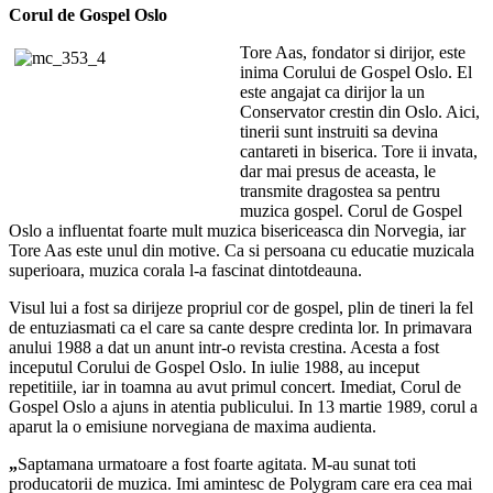
Corul de Gospel Oslo
Tore Aas, fondator si dirijor, este
inima Corului de Gospel Oslo. El
este angajat ca dirijor la un
Conservator crestin din Oslo. Aici,
tinerii sunt instruiti sa devina
cantareti in biserica. Tore ii invata,
dar mai presus de aceasta, le
transmite dragostea sa pentru
muzica gospel. Corul de Gospel
Oslo a influentat foarte mult muzica bisericeasca din Norvegia, iar
Tore Aas este unul din motive. Ca si persoana cu educatie muzicala
superioara, muzica corala l-a fascinat dintotdeauna.
Visul lui a fost sa dirijeze propriul cor de gospel, plin de tineri la fel
de entuziasmati ca el care sa cante despre credinta lor. In primavara
anului 1988 a dat un anunt intr-o revista crestina. Acesta a fost
inceputul Corului de Gospel Oslo. In iulie 1988, au inceput
repetitiile, iar in toamna au avut primul concert. Imediat, Corul de
Gospel Oslo a ajuns in atentia publicului. In 13 martie 1989, corul a
aparut la o emisiune norvegiana de maxima audienta.
„
Saptamana urmatoare a fost foarte agitata. M-au sunat toti
producatorii de muzica. Imi amintesc de Polygram care era cea mai