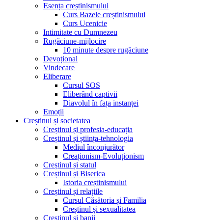
Esența creștinismului
Curs Bazele creștinismului
Curs Ucenicie
Intimitate cu Dumnezeu
Rugăciune-mijlocire
10 minute despre rugăciune
Devoțional
Vindecare
Eliberare
Cursul SOS
Eliberând captivii
Diavolul în fața instanței
Emoții
Creștinul și societatea
Creștinul și profesia-educația
Creștinul și știința-tehnologia
Mediul înconjurător
Creaționism-Evoluționism
Creștinul și statul
Creștinul și Biserica
Istoria creștinismului
Creștinul și relațiile
Cursul Căsătoria și Familia
Creștinul și sexualitatea
Creștinul și banii