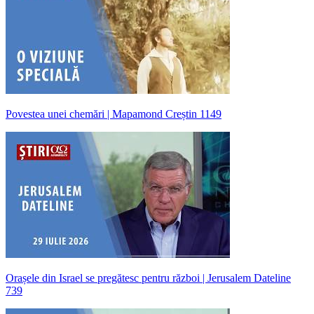
Povestea unei chemări | Mapamond Creștin 1149
Orașele din Israel se pregătesc pentru război | Jerusalem Dateline
739