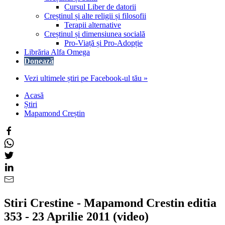
Cursul Liber de datorii
Creștinul și alte religii și filosofii
Terapii alternative
Creștinul și dimensiunea socială
Pro-Viață și Pro-Adopție
Librăria Alfa Omega
Donează
Vezi ultimele știri pe Facebook-ul tău »
Acasă
Știri
Mapamond Creștin
Stiri Crestine - Mapamond Crestin editia
353 - 23 Aprilie 2011 (video)