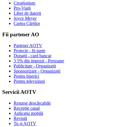
Creaționism
Pro-Viață
Liber de datorii
Joyce Meyer
Cartea Cărților
Fii partener AO
Partener AOTV
Proiecte - fii parte
Donații - card bancar
3,5% din impozit - Persoane
Publicitate - Organizații
Sponsorizare - Organizații
Pentru biserici
Pentru televiziuni
Servicii AOTV
Resurse descărcabile
Recepție canal
Aplicația mobilă
Revistă
Tu și AOTV