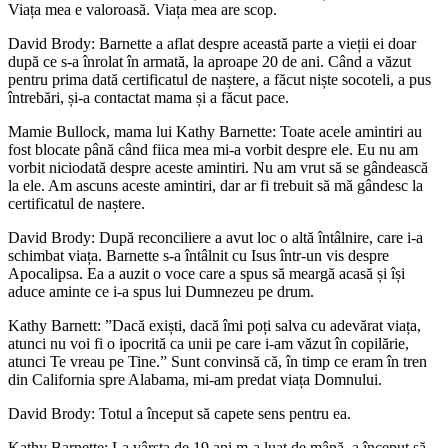
Viața mea e valoroasă. Viața mea are scop.
David Brody: Barnette a aflat despre această parte a vieții ei doar
după ce s-a înrolat în armată, la aproape 20 de ani. Când a văzut
pentru prima dată certificatul de naștere, a făcut niște socoteli, a pus
întrebări, și-a contactat mama și a făcut pace.
Mamie Bullock, mama lui Kathy Barnette: Toate acele amintiri au
fost blocate până când fiica mea mi-a vorbit despre ele. Eu nu am
vorbit niciodată despre aceste amintiri. Nu am vrut să se gândească
la ele. Am ascuns aceste amintiri, dar ar fi trebuit să mă gândesc la
certificatul de naștere.
David Brody: După reconciliere a avut loc o altă întâlnire, care i-a
schimbat viața. Barnette s-a întâlnit cu Isus într-un vis despre
Apocalipsa. Ea a auzit o voce care a spus să meargă acasă și își
aduce aminte ce i-a spus lui Dumnezeu pe drum.
Kathy Barnett: ”Dacă exiști, dacă îmi poți salva cu adevărat viața,
atunci nu voi fi o ipocrită ca unii pe care i-am văzut în copilărie,
atunci Te vreau pe Tine.” Sunt convinsă că, în timp ce eram în tren
din California spre Alabama, mi-am predat viața Domnului.
David Brody: Totul a început să capete sens pentru ea.
Kathy Barnette: La vârsta de 19 ani m-a luat de mână, a început să