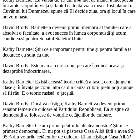
îmi arate scopul în viață și faptul că toată viața mea a fost plănuită.
Cuvântul lui Dumnezeu spune că El decide ziua, ora și locul în care
ne vom naște.
David Brody: Barnette a devenit primul membru al familiei care a
absolvit o facultate, a avut succes în lumea corporatistă și acum
candidează pentru Senatul Statelor Unite.
Kathy Barnette: Știu ce e important pentru tine și pentru familia ta
deoarece eu sunt ca tine.
David Brody: Este mama a doi copii, pe care îi educă acasă și
dezaprobă îndoctrinarea.
Kathy Barnette: Există această teorie critică a rasei, care ajunge în
clase și îi învață pe copiii albi că din cauza culorii pielii poți ajunge
să fii rău. E o teorie rasistă, e greșită.
David Brody: Dacă va câștiga, Kathy Barnett va deveni primul
senator femeie de culoare al Partidului Republican. Ea susține că
democrații se folosesc de voturile cetățenilor de culoare.
Kathy Barnette: Ce am primit pentru loialitatea noastră? Știm ce
primesc democrații. Ei nu pot să păstreze Casa Albă fără a avea 92-
95% din voturile cetățenilor de culoare. Ei au câștigat Casa Albă?