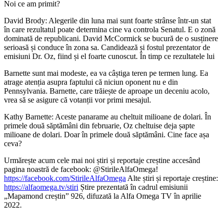
Noi ce am primit?
David Brody: Alegerile din luna mai sunt foarte strânse într-un stat
în care rezultatul poate determina cine va controla Senatul. E o zonă
dominată de republicani. David McCormick se bucură de o susținere
serioasă și conduce în zona sa. Candidează și fostul prezentator de
emisiuni Dr. Oz, fiind și el foarte cunoscut. În timp ce rezultatele lui
Barnette sunt mai modeste, ea va câștiga teren pe termen lung. Ea
atrage atenția asupra faptului că niciun oponent nu e din
Pennsylvania. Barnette, care trăiește de aproape un deceniu acolo,
vrea să se asigure că votanții vor primi mesajul.
Kathy Barnette: Aceste panarame au cheltuit milioane de dolari. În
primele două săptămâni din februarie, Oz cheltuise deja șapte
milioane de dolari. Doar în primele două săptămâni. Cine face așa
ceva?
Urmărește acum cele mai noi știri și reportaje creștine accesând
pagina noastră de facebook: @StirileAlfaOmega!
https://facebook.com/StirileAlfaOmega
Alte știri și reportaje creștine:
https://alfaomega.tv/stiri
Știre prezentată în cadrul emisiunii
„Mapamond creștin” 926, difuzată la Alfa Omega TV în aprilie
2022.