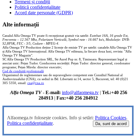
Termeni și condiții
Politică confidențialitate
Acord date personale (GDPR)
Alte informații
Canalul Alfa Omega TV poate fi recepționat gratuit via satelit:
Eutelsat 16A, 16 grade Est,
Frecventa – 12.567 Mhz, Polarizare
Vertica
lă, Symbol rate - 16.667 ks/s, Modulație: DVB-
S2,8PSK, FEC - 3/5, Codare - MPEG-4
.
Alfa Omega TV Production deține 2 licențe de emisie TV pe satelit: canalele Alfa Omega TV
și Alfa Omega TV Internațional. Alfa Omega TV editeaza, la fiecare doua luni, revista: "Alfa
Omega TV Magazin".
SC Alfa Omega TV Production SRL, Str Aurel Pop nr. 8, Timisoara. Reprezentant legal și
asociat unic: Pețan Tudor. Conducerea societății: Pețan Tudor: director general, coodonator
programe; Pețan Mirela: director executiv;
Cod de conduită profesională
Organismul de reglementare sau de supraveghere competent este Consiliul National al
Audiovizualului (CNA), cu sediul in Bd. Libertatii nr.14, sector 5, Bucuresti, tel: 40 (0)21
305 5350, email:
cna@cna.ro
Alfa Omega TV
-
E-mail:
info@alfaomega.tv
|
Tel.:+40 256
284913
|
Fax:+40 256 284912
Alfaomega.tv folosește cookies. Info și setări:
Politica Cookies
.
Politica confidențialitate
.
Da, sunt de acord