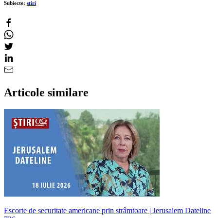
Subiecte:
stiri
Articole similare
Escorte de securitate americane prin strâmtoare | Jerusalem Dateline