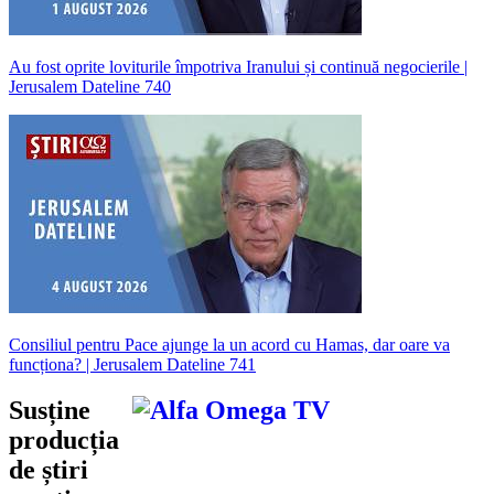
Au fost oprite loviturile împotriva Iranului și continuă negocierile |
Jerusalem Dateline 740
Consiliul pentru Pace ajunge la un acord cu Hamas, dar oare va
funcționa? | Jerusalem Dateline 741
Susține
producția
de știri