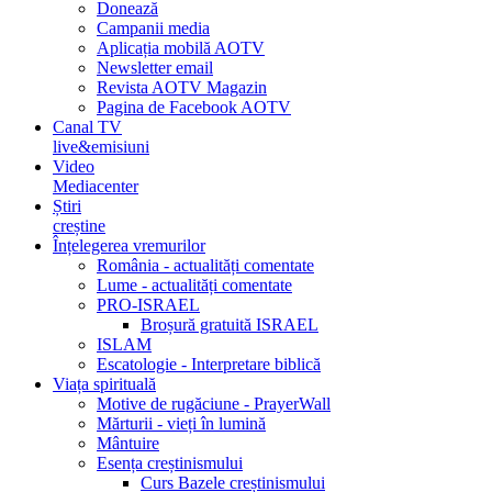
Donează
Campanii media
Aplicația mobilă AOTV
Newsletter email
Revista AOTV Magazin
Pagina de Facebook AOTV
Canal TV
live&emisiuni
Video
Mediacenter
Știri
creștine
Înțelegerea vremurilor
România - actualități comentate
Lume - actualități comentate
PRO-ISRAEL
Broșură gratuită ISRAEL
ISLAM
Escatologie - Interpretare biblică
Viața spirituală
Motive de rugăciune - PrayerWall
Mărturii - vieți în lumină
Mântuire
Esența creștinismului
Curs Bazele creștinismului