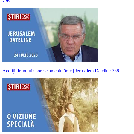
736
Acoliții Iranului sporesc amenințările | Jerusalem Dateline 738