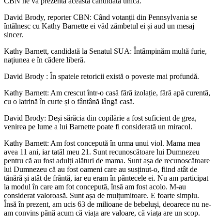
CBN ne va prezenta această candidată unică.
David Brody, reporter CBN: Când votanții din Pennsylvania se
întâlnesc cu Kathy Barnette ei văd zâmbetul ei și aud un mesaj
sincer.
Kathy Barnett, candidată la Senatul SUA: Întâmpinăm multă furie,
națiunea e în cădere liberă.
David Brody : În spatele retoricii există o poveste mai profundă.
Kathy Barnett: Am crescut într-o casă fără izolație, fără apă curentă,
cu o latrină în curte și o fântână lângă casă.
David Brody: Deși sărăcia din copilărie a fost suficient de grea,
venirea pe lume a lui Barnette poate fi considerată un miracol.
Kathy Barnett: Am fost concepută în urma unui viol. Mama mea
avea 11 ani, iar tatăl meu 21. Sunt recunoscătoare lui Dumnezeu
pentru că au fost adulți alături de mama. Sunt așa de recunoscătoare
lui Dumnezeu că au fost oameni care au susținut-o, fiind atât de
tânără și atât de frântă, iar eu eram în pântecele ei. Nu am participat
la modul în care am fot concepută, însă am fost acolo. M-au
considerat valoroasă. Sunt așa de mulțumitoare. E foarte simplu.
Însă în prezent, am ucis 63 de milioane de bebeluși, deoarece nu ne-
am convins până acum că viața are valoare, că viața are un scop.