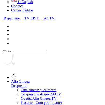
in English
Contact
Cartea Cărților
Rugăciune
TV LIVE
AOTVi
Alfa Omega
Despre noi
Cine suntem și ce facem
Ce spun alții despre AOTV
Noutăți Alfa Omega TV
Proiecte - Cum poți fi parte?