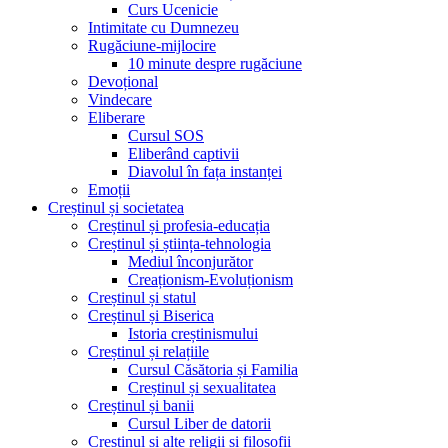
Curs Ucenicie
Intimitate cu Dumnezeu
Rugăciune-mijlocire
10 minute despre rugăciune
Devoțional
Vindecare
Eliberare
Cursul SOS
Eliberând captivii
Diavolul în fața instanței
Emoții
Creștinul și societatea
Creștinul și profesia-educația
Creștinul și știința-tehnologia
Mediul înconjurător
Creaționism-Evoluționism
Creștinul și statul
Creștinul și Biserica
Istoria creștinismului
Creștinul și relațiile
Cursul Căsătoria și Familia
Creștinul și sexualitatea
Creștinul și banii
Cursul Liber de datorii
Creștinul și alte religii și filosofii