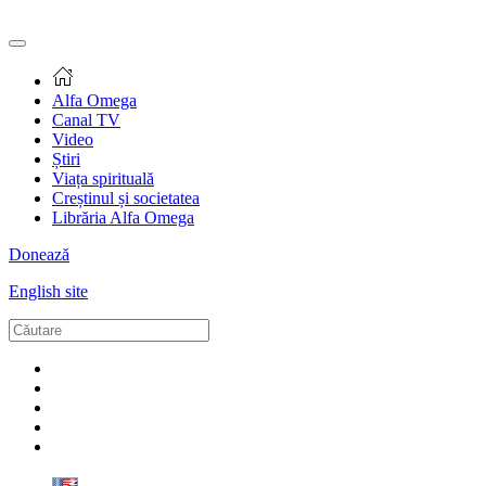
Alfa Omega
Canal TV
Video
Știri
Viața spirituală
Creștinul și societatea
Librăria Alfa Omega
Donează
English site