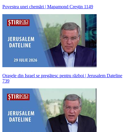
Povestea unei chemări | Mapamond Creștin 1149
Orașele din Israel se pregătesc pentru război | Jerusalem Dateline
739