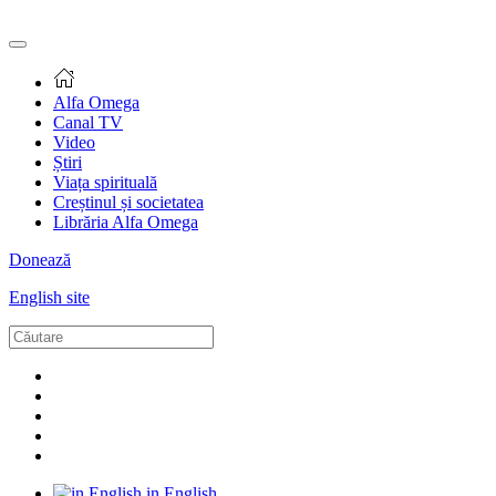
Alfa Omega
Canal TV
Video
Știri
Viața spirituală
Creștinul și societatea
Librăria Alfa Omega
Donează
English site
in English