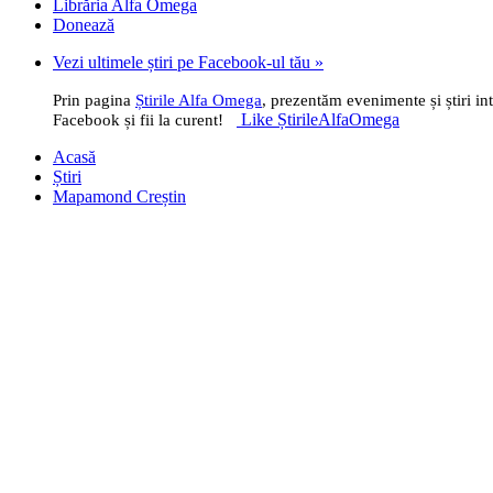
Librăria Alfa Omega
Donează
Vezi ultimele știri pe Facebook-ul tău »
Prin pagina
Știrile Alfa Omega
, prezentăm evenimente și știri i
Like ȘtirileAlfaOmega
Facebook și fii la curent!
Acasă
Știri
Mapamond Creștin