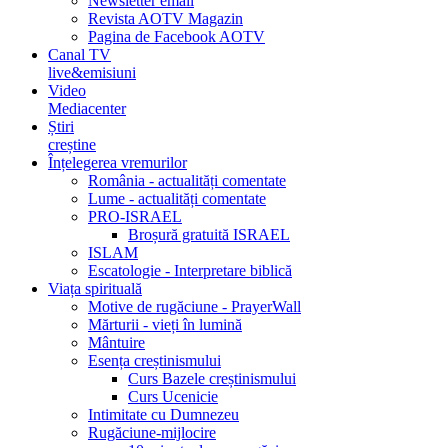
Newsletter email
Revista AOTV Magazin
Pagina de Facebook AOTV
Canal TV
live&emisiuni
Video
Mediacenter
Știri
creștine
Înțelegerea vremurilor
România - actualități comentate
Lume - actualități comentate
PRO-ISRAEL
Broșură gratuită ISRAEL
ISLAM
Escatologie - Interpretare biblică
Viața spirituală
Motive de rugăciune - PrayerWall
Mărturii - vieți în lumină
Mântuire
Esența creștinismului
Curs Bazele creștinismului
Curs Ucenicie
Intimitate cu Dumnezeu
Rugăciune-mijlocire