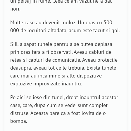
un peisaj in ruine. Ceea ce am vazut ne-a dat
fiori.
Multe case au devenit moloz. Un oras cu 500
000 de locuitori altadata, acum este tacut si gol.
SIIL a sapat tunele pentru a se putea deplasa
prin oras fara a fi observati. Aveau cabluri de
retea si cabluri de comunicatie. Aveau protectie
deasupra, aveau tot ce le trebuia. Exista tunele
care mai au inca mine si alte dispozitive
explozive improvizate inauntru.
Pe aici se iese din tunel, drept inauntrul acestor
case, care, dupa cum se vede, sunt complet
distruse. Aceasta pare ca a fost lovita de o
bomba.