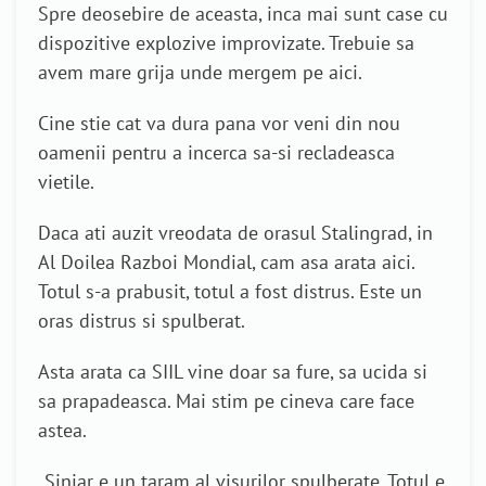
Spre deosebire de aceasta, inca mai sunt case cu
dispozitive explozive improvizate. Trebuie sa
avem mare grija unde mergem pe aici.
Cine stie cat va dura pana vor veni din nou
oamenii pentru a incerca sa-si recladeasca
vietile.
Daca ati auzit vreodata de orasul Stalingrad, in
Al Doilea Razboi Mondial, cam asa arata aici.
Totul s-a prabusit, totul a fost distrus. Este un
oras distrus si spulberat.
Asta arata ca SIIL vine doar sa fure, sa ucida si
sa prapadeasca. Mai stim pe cineva care face
astea.
„Sinjar e un taram al visurilor spulberate. Totul e