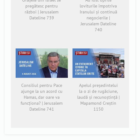
pregătesc pentru
loviturile împotriva
război | Jerusalem
Iranului și continuă
Dateline 739
negocierile |
Jerusalem Dateline
740
Consiliul pentru Pace
Apelul președintelui
ajunge la un acord cu
la o zi de rugăciune,
Hamas, dar oare va
laudă și recunoștință |
funcționa? | Jerusalem
Mapamond Creștin
Dateline 741
1150