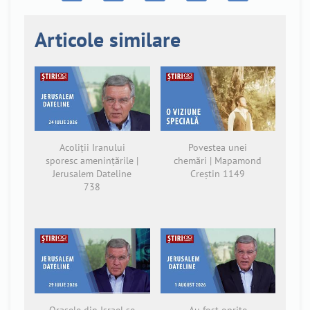
Articole similare
Acoliții Iranului
Povestea unei
sporesc amenințările |
chemări | Mapamond
Jerusalem Dateline
Creștin 1149
738
Orașele din Israel se
Au fost oprite