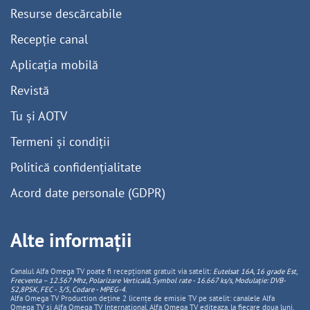
Resurse descărcabile
Recepție canal
Aplicația mobilă
Revistă
Tu și AOTV
Termeni și condiții
Politică confidențialitate
Acord date personale (GDPR)
Alte informații
Canalul Alfa Omega TV poate fi recepționat gratuit via satelit:
Eutelsat 16A, 16 grade Est,
Frecventa – 12.567 Mhz, Polarizare
Vertica
lă, Symbol rate - 16.667 ks/s, Modulație: DVB-
S2,8PSK, FEC - 3/5, Codare - MPEG-4
.
Alfa Omega TV Production deține 2 licențe de emisie TV pe satelit: canalele Alfa
Omega TV și Alfa Omega TV Internațional. Alfa Omega TV editeaza, la fiecare doua luni,