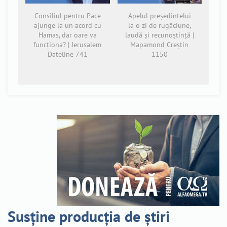
Consiliul pentru Pace
Apelul președintelui
ajunge la un acord cu
la o zi de rugăciune,
Hamas, dar oare va
laudă și recunoștință |
funcționa? | Jerusalem
Mapamond Creștin
Dateline 741
1150
Susține producția de știri