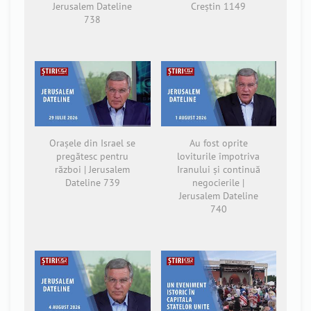
Jerusalem Dateline
Creștin 1149
738
Orașele din Israel se
Au fost oprite
pregătesc pentru
loviturile împotriva
război | Jerusalem
Iranului și continuă
Dateline 739
negocierile |
Jerusalem Dateline
740