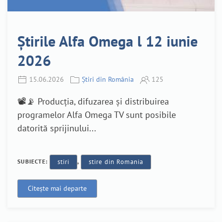
Știrile Alfa Omega l 12 iunie
2026
15.06.2026
Știri din România
125
📽️📡 Producția, difuzarea și distribuirea
programelor Alfa Omega TV sunt posibile
datorită sprijinului...
SUBIECTE:
stiri
,
stire din Romania
Citește mai departe