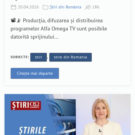
20.04.2026
Știri din România
186
📽️📡 Producția, difuzarea și distribuirea
programelor Alfa Omega TV sunt posibile
datorită sprijinului...
SUBIECTE:
stiri
,
stire din Romania
Citește mai departe