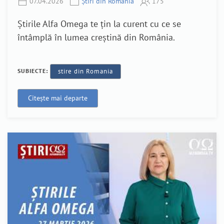
07.04.2026
Știri din România
175
Știrile Alfa Omega te țin la curent cu ce se
întâmplă în lumea creștină din România.
SUBIECTE:
stire din Romania
Citește mai departe