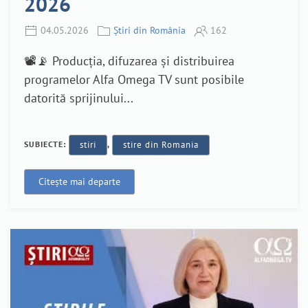
2026
04.05.2026
Știri din România
162
📽️📡 Producția, difuzarea și distribuirea
programelor Alfa Omega TV sunt posibile
datorită sprijinului...
SUBIECTE:
stiri
,
stire din Romania
Citește mai departe