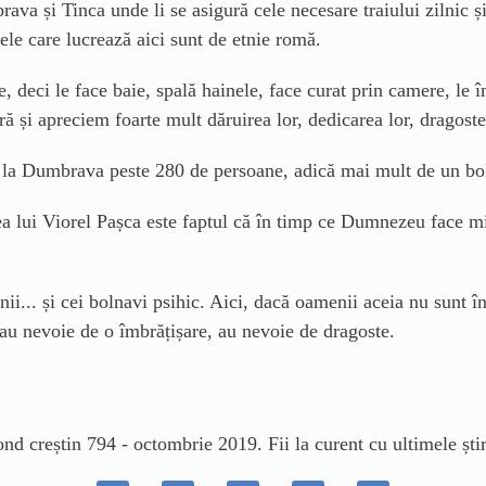
ava și Tinca unde li se asigură cele necesare traiului zilnic ș
ele care lucrează aici sunt de etnie romă.
te, deci le face baie, spală hainele, face curat prin camere, l
ră și apreciem foarte mult dăruirea lor, dedicarea lor, dragoste
e la Dumbrava peste 280 de persoane, adică mai mult de un bo
 lui Viorel Pașca este faptul că în timp ce Dumnezeu face minu
i... și cei bolnavi psihic. Aici, dacă oamenii aceia nu sunt î
 au nevoie de o îmbrățișare, au nevoie de dragoste.
nd creștin 794 - octombrie 2019. Fii la curent cu ultimele știr