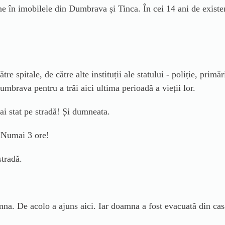
ne în imobilele din Dumbrava și Tinca. În cei 14 ani de existen
re spitale, de către alte instituții ale statului - poliție, primăr
Dumbrava pentru a trăi aici ultima perioadă a vieții lor.
ai stat pe stradă! Și dumneata.
 Numai 3 ore!
stradă.
na. De acolo a ajuns aici. Iar doamna a fost evacuată din cas