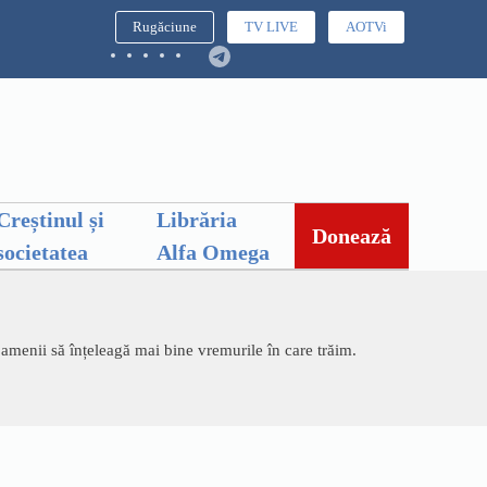
Rugăciune
TV LIVE
AOTVi
Creștinul și
Librăria
Donează
societatea
Alfa Omega
oamenii să înțeleagă mai bine vremurile în care trăim.