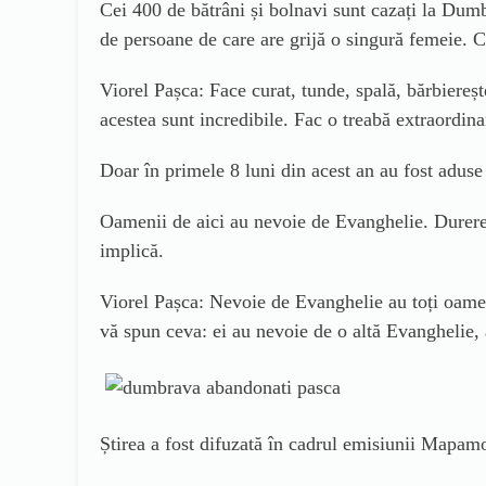
Cei 400 de bătrâni și bolnavi sunt cazați la Dumbr
de persoane de care are grijă o singură femeie. C
Viorel Pașca: Face curat, tunde, spală, bărbiereș
acestea sunt incredibile. Fac o treabă extraordina
Doar în primele 8 luni din acest an au fost adus
Oamenii de aici au nevoie de Evanghelie. Durerea
implică.
Viorel Pașca: Nevoie de Evanghelie au toți oameni
vă spun ceva: ei au nevoie de o altă Evanghelie,
Știrea a fost difuzată în cadrul emisiunii Mapamo