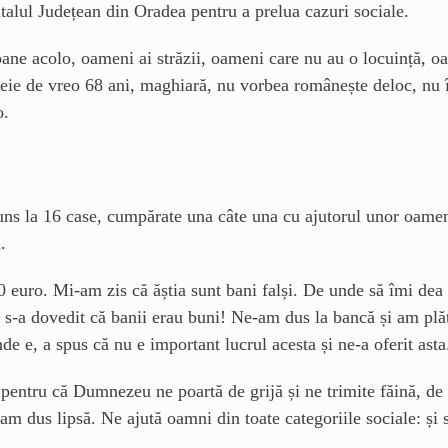
italul Județean din Oradea pentru a prelua cazuri sociale.
oane acolo, oameni ai străzii, oameni care nu au o locuință, o
meie de vreo 68 ani, maghiară, nu vorbea românește deloc, nu 
o.
ns la 16 case, cumpărate una câte una cu ajutorul unor oameni 
.
0 euro. Mi-am zis că ăștia sunt bani falși. De unde să îmi de
 s-a dovedit că banii erau buni! Ne-am dus la bancă și am plăt
 e, a spus că nu e important lucrul acesta și ne-a oferit asta
pentru că Dumnezeu ne poartă de grijă și ne trimite făină, de 
 am dus lipsă. Ne ajută oamni din toate categoriile sociale: și s