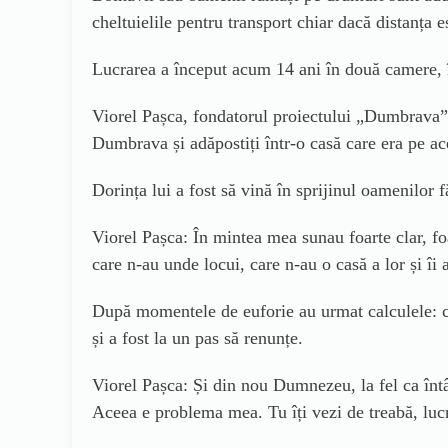
cheltuielile pentru transport chiar dacă distanța e
Lucrarea a început acum 14 ani în două camere, î
Viorel Pașca, fondatorul proiectului „Dumbrava”:
Dumbrava și adăpostiți într-o casă care era pe ac
Dorința lui a fost să vină în sprijinul oamenilor 
Viorel Pașca: În mintea mea sunau foarte clar, fo
care n-au unde locui, care n-au o casă a lor și îi
După momentele de euforie au urmat calculele: car
și a fost la un pas să renunțe.
Viorel Pașca: Și din nou Dumnezeu, la fel ca întâ
Aceea e problema mea. Tu îți vezi de treabă, lucre