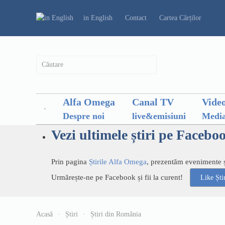
in English
Contact
Cartea Cărților
Alfa Omega
Canal TV
Vide
Despre noi
live&emisiuni
Media
Vezi ultimele știri pe Facebo
Prin pagina
Știrile Alfa Omega
, prezentăm evenimente și
Urmărește-ne pe Facebook și fii la curent!
Like Șt
Acasă
Știri
Știri din România