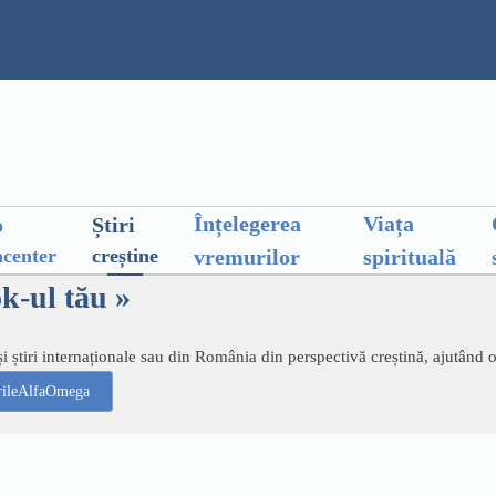
Înțelegerea
Viața
o
Știri
vremurilor
spirituală
center
creștine
ok-ul tău »
 știri internaționale sau din România din perspectivă creștină, ajutând 
irileAlfaOmega