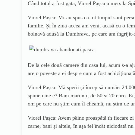
Când totul a fost gata, Viorel Pașca a mers la Sp
Viorel Pașca: Mi-au spus că tot timpul sunt pers
familie. Și în ziua aceea am venit acasă cu o fe
bolnavă adusă la Dumbrava, pe care am îngrijit-
De la cele două camere din casa lui, acum s-a aju
are o poveste a ei despre cum a fost achiziționată
Viorel Pașca: Mă sperii și încep să număr: 24.00
spune cine e? Bani mărunți, de 50 și 20 euro. Ei,
om pe care nu știm cum îl cheamă, nu știm de unde
Viorel Pașca: Avem pâine proaspătă în fiecare zi 
carne, bani și altele, în așa fel încât niciodată nu