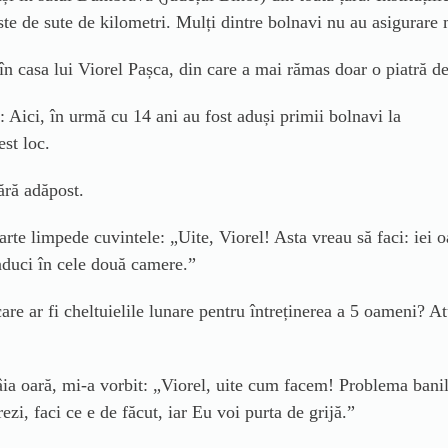
ste de sute de kilometri. Mulți dintre bolnavi nu au asigurare m
n casa lui Viorel Pașca, din care a mai rămas doar o piatră d
 Aici, în urmă cu 14 ani au fost aduși primii bolnavi la
est loc.
fără adăpost.
arte limpede cuvintele: „Uite, Viorel! Asta vreau să faci: iei 
 aduci în cele două camere.”
e ar fi cheltuielile lunare pentru întreținerea a 5 oameni? At
ia oară, mi-a vorbit: „Viorel, uite cum facem! Problema banilo
zi, faci ce e de făcut, iar Eu voi purta de grijă.”