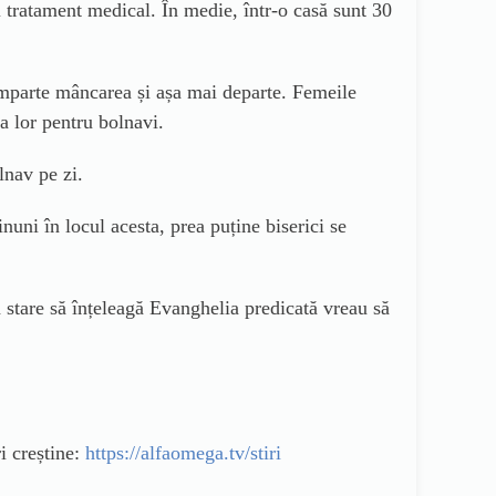
i tratament medical. În medie, într-o casă sunt 30
e împarte mâncarea și așa mai departe. Femeile
a lor pentru bolnavi.
lnav pe zi.
ni în locul acesta, prea puține biserici se
n stare să înțeleagă Evanghelia predicată vreau să
i creștine:
https://alfaomega.tv/stiri