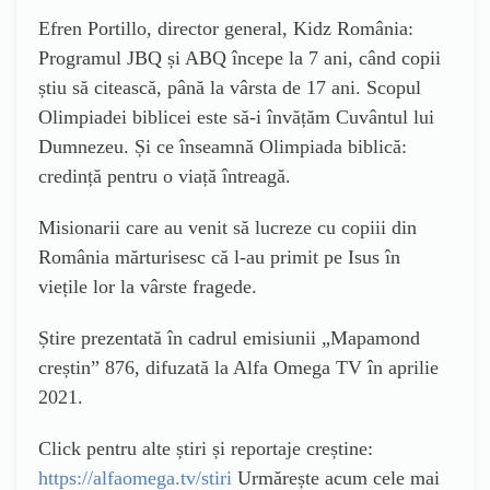
Efren Portillo, director general, Kidz România:
Programul JBQ și ABQ începe la 7 ani, când copii
știu să citească, până la vârsta de 17 ani. Scopul
Olimpiadei biblicei este să-i învățăm Cuvântul lui
Dumnezeu. Și ce înseamnă Olimpiada biblică:
credință pentru o viață întreagă.
Misionarii care au venit să lucreze cu copiii din
România mărturisesc că l-au primit pe Isus în
viețile lor la vârste fragede.
Știre prezentată în cadrul emisiunii „Mapamond
creștin” 876, difuzată la Alfa Omega TV în aprilie
2021.
Click pentru alte știri și reportaje creștine:
https://alfaomega.tv/stiri
Urmărește acum cele mai