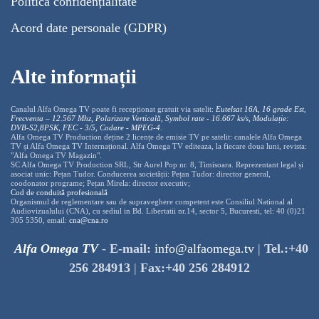
Politică confidențialitate
Acord date personale (GDPR)
Alte informații
Canalul Alfa Omega TV poate fi recepționat gratuit via satelit:
Eutelsat 16A, 16 grade Est,
Frecventa – 12.567 Mhz, Polarizare
Vertica
lă, Symbol rate - 16.667 ks/s, Modulație:
DVB-S2,8PSK, FEC - 3/5, Codare - MPEG-4
.
Alfa Omega TV Production deține 2 licențe de emisie TV pe satelit: canalele Alfa Omega
TV și Alfa Omega TV Internațional. Alfa Omega TV editeaza, la fiecare doua luni, revista:
"Alfa Omega TV Magazin".
SC Alfa Omega TV Production SRL, Str Aurel Pop nr. 8, Timisoara. Reprezentant legal și
asociat unic: Pețan Tudor. Conducerea societății: Pețan Tudor: director general,
coodonator programe; Pețan Mirela: director executiv;
Cod de conduită profesională
Organismul de reglementare sau de supraveghere competent este Consiliul National al
Audiovizualului (CNA), cu sediul in Bd. Libertatii nr.14, sector 5, Bucuresti, tel: 40 (0)21
305 5350, email:
cna@cna.ro
Alfa Omega TV
-
E-mail:
info@alfaomega.tv
|
Tel.:+40
256 284913
|
Fax:+40 256 284912