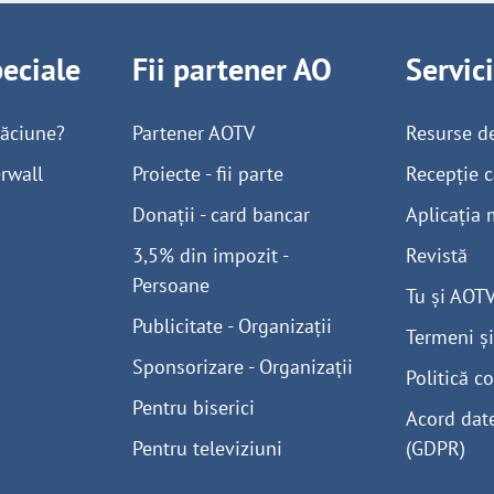
peciale
Fii partener AO
Servic
găciune?
Partener AOTV
Resurse d
rwall
Proiecte - fii parte
Recepție c
Donații - card bancar
Aplicația 
3,5% din impozit -
Revistă
Persoane
Tu și AOT
Publicitate - Organizații
Termeni și
Sponsorizare - Organizații
Politică co
Pentru biserici
Acord dat
Pentru televiziuni
(GDPR)