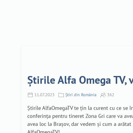
Știrile Alfa Omega TV, v
11.07.2023
Știri din România
362
Știrile AlfaOmegaTV te țin la curent cu ce se
conferința pentru tineret Zona Gri care va av
avea loc la Brașov, dar vedem și cum a arătat M
AlfaOmegaTV!