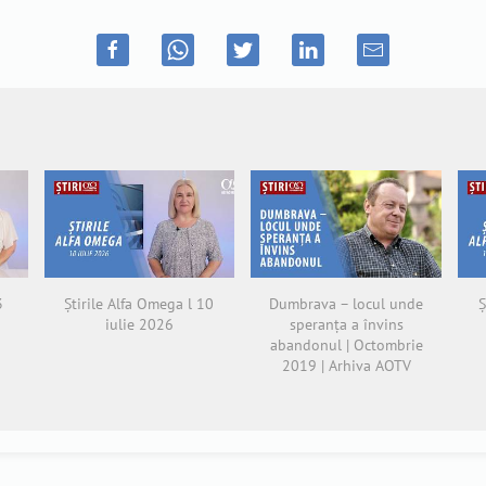
3
Știrile Alfa Omega l 10
Dumbrava – locul unde
Ș
iulie 2026
speranța a învins
abandonul | Octombrie
2019 | Arhiva AOTV