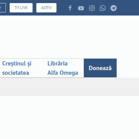
e
TV LIVE
AOTVi
Creștinul și
Librăria
Donează
societatea
Alfa Omega