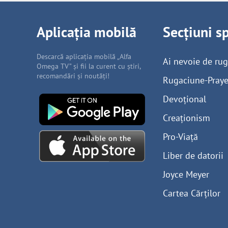
Aplicația mobilă
Secțiuni s
Descarcă aplicația mobilă „Alfa
Ai nevoie de ru
Omega TV” și fii la curent cu știri,
recomandări și noutăți!
Rugaciune-Praye
Devoțional
Creaționism
Pro-Viață
Liber de datorii
Joyce Meyer
Cartea Cărților