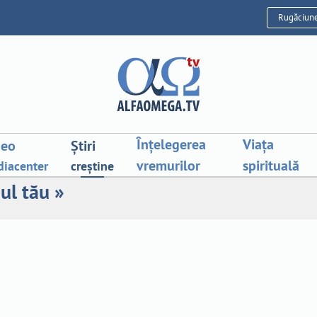
Rugăciun
Înțelegerea
Viața
deo
Știri
vremurilor
spirituală
iacenter
creștine
ul tău »