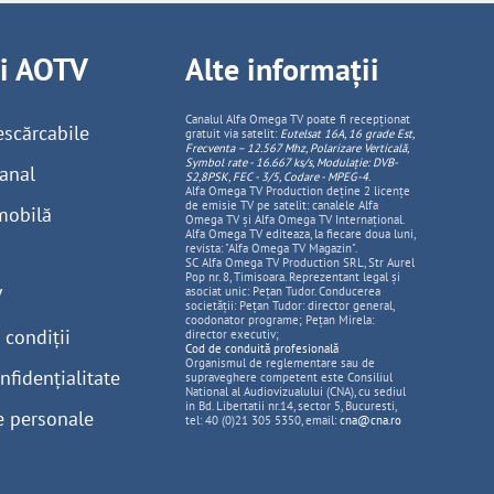
ii AOTV
Alte informații
Canalul Alfa Omega TV poate fi recepționat
escărcabile
gratuit via satelit:
Eutelsat 16A, 16 grade Est,
Frecventa – 12.567 Mhz, Polarizare
Vertica
lă,
Symbol rate - 16.667 ks/s, Modulație: DVB-
anal
S2,8PSK, FEC - 3/5, Codare - MPEG-4
.
Alfa Omega TV Production deține 2 licențe
de emisie TV pe satelit: canalele Alfa
mobilă
Omega TV și Alfa Omega TV Internațional.
Alfa Omega TV editeaza, la fiecare doua luni,
revista: "Alfa Omega TV Magazin".
SC Alfa Omega TV Production SRL, Str Aurel
Pop nr. 8, Timisoara. Reprezentant legal și
V
asociat unic: Pețan Tudor. Conducerea
societății: Pețan Tudor: director general,
coodonator programe; Pețan Mirela:
 condiții
director executiv;
Cod de conduită profesională
Organismul de reglementare sau de
nfidențialitate
supraveghere competent este Consiliul
National al Audiovizualului (CNA), cu sediul
in Bd. Libertatii nr.14, sector 5, Bucuresti,
e personale
tel: 40 (0)21 305 5350, email:
cna@cna.ro