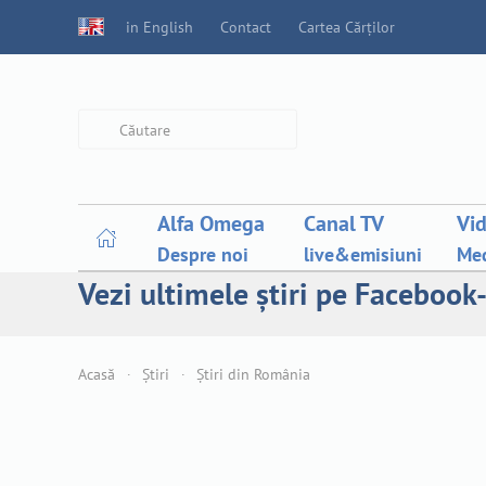
in English
Contact
Cartea Cărților
Type 2 or more characters for
results.
Alfa Omega
Canal TV
Vi
Despre noi
live&emisiuni
Med
Vezi ultimele știri pe Facebook-
Acasă
Știri
Știri din România