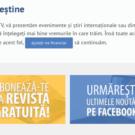
reștine
V, vă prezentăm evenimente și știri internaționale sau di
 înțelegeți mai bine vremurile în care trăim. Însă toate a
e acest fel,
să continuăm.
ajutați-ne financiar