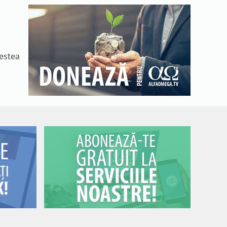
n
cestea