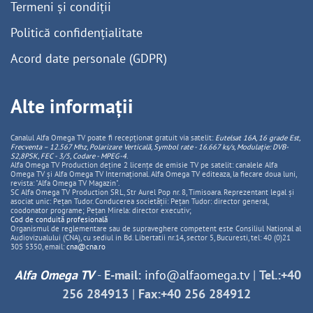
Termeni și condiții
Politică confidențialitate
Acord date personale (GDPR)
Alte informații
Canalul Alfa Omega TV poate fi recepționat gratuit via satelit:
Eutelsat 16A, 16 grade Est,
Frecventa – 12.567 Mhz, Polarizare
Vertica
lă, Symbol rate - 16.667 ks/s, Modulație: DVB-
S2,8PSK, FEC - 3/5, Codare - MPEG-4
.
Alfa Omega TV Production deține 2 licențe de emisie TV pe satelit: canalele Alfa
Omega TV și Alfa Omega TV Internațional. Alfa Omega TV editeaza, la fiecare doua luni,
revista: "Alfa Omega TV Magazin".
SC Alfa Omega TV Production SRL, Str Aurel Pop nr. 8, Timisoara. Reprezentant legal și
asociat unic: Pețan Tudor. Conducerea societății: Pețan Tudor: director general,
coodonator programe; Pețan Mirela: director executiv;
Cod de conduită profesională
Organismul de reglementare sau de supraveghere competent este Consiliul National al
Audiovizualului (CNA), cu sediul in Bd. Libertatii nr.14, sector 5, Bucuresti, tel: 40 (0)21
305 5350, email:
cna@cna.ro
Alfa Omega TV
-
E-mail:
info@alfaomega.tv
|
Tel.:+40
256 284913
|
Fax:+40 256 284912