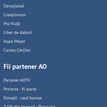
Devoțional
Creaționism
Pro-Viață
Liber de datorii
Joyce Meyer
Cartea Cărților
Fii partener AO
Partener AOTV
Proiecte - fii parte
Donații - card bancar
3,5% din impozit - Persoane