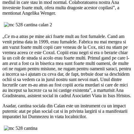
mediul in care stau in mod normal. Colaboratoarea nostra Ana
investeste foarte mult, ofera multa dragoste acestor copilasi”, a
mentionat Angelika Wenger.
„Ce m-a atras pe mine aici foarte mult au fost furnalele. Cand am
venit prima data in 1999, erau furnalele. Fabrica nu mai mergea si
am vazut foarte multi copii care veneau de la Cox, nici nu stiam pe
vremea aceea ce este Coxul. Copiii erau negri si era o berarie chiar
la un colt de strada si acolo erau foarte multi. Primul gand pe care l-
am avut a fost ca in biserica mea sunt foarte multi oameni, de multe
ori ne rugam pentru misiune, ne rugam pentru oamenii saraci, pentru
a incerca sa-i ajutam cu ceva dar, de fapt, trebuie doar sa deschidem
ochii si sa vedem ca in jurul nostru sunt nevoi mari. Unul dintre
lucrurile care m-au atras au fost copiii aceia murdari si care de mici
au inceput sa lucreze ca sa isi castige existenta”, a marturisit Ana
Gradisteanu, asistent social in cadrul Asociatiei Viata in Isus Hristos.
Asadar, cantina sociala din Calan este un instrument cu un impact
puternic atat pe plan social cat si in privinta largirii si a manifestarii
imparatiei lui Dumnezeu in viata localnicilor.