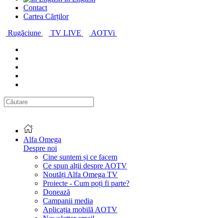
Contact
Cartea Cărților
Rugăciune
TV LIVE
AOTVi
Alfa Omega
Despre noi
Cine suntem și ce facem
Ce spun alții despre AOTV
Noutăți Alfa Omega TV
Proiecte - Cum poți fi parte?
Donează
Campanii media
Aplicația mobilă AOTV