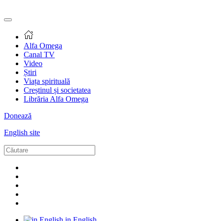
Alfa Omega
Canal TV
Video
Știri
Viața spirituală
Creștinul și societatea
Librăria Alfa Omega
Donează
English site
in English