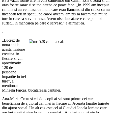
Ea a vazut foarte tare nevoia oamenilor din Calan. Este o zona si un
oras foarte sarac si se tot intreba ce poate face. „In 1999 am inceput
cantina si au venit asa de multi care erau flamanzi si din cauza ca nu
incapeau toti in spatiul pe care-l aveam, am zis sa facem mai multe
ture in care sa servim masa. Avem niste bucatarese care pun tot
sufletul in mancarea pe care o servesc.” a afirmat ea.
.
„Lucrez de
noua ani la
acesta misiune
crestina. in
fiecare zi vin
aproximativ
120 de
persoane
impartite in trei
ture”, a
mentionat
Mihaela Farcas, bucatareasa cantinei.
Ana-Maria Cretu si cei doi copii ai sai sunt printre cei care
beneficiaza de ajutorul cantinei in fiecare zi. Aceasta familie traieste
din ajutor social. Un alt caz este cel al Claudiei Ionela Iordate care
are trei copii si vine la cantina regulat.„ Am trei copii si vin la