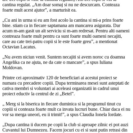
cantina regulat. „Am doar somaj si nu ne descurcam. Conteaza
foarte mult acest ajutor”, a marturisit ea.
„Cu ani in urma si eu am fost acolo la cantina si mi-a prins foarte
bine. stiam ca in fiecare saptamana am mancarea asigurata. Dar
acum m-am gasit un alt serviciu si m-am redresat. Pentru alti oameni
contreaza foarte mult pentru ca sunt foarte multi oameni necajiti,
care au cate trei-patru copii si le este foarte greu”, a mentionat
Octavian Lacatus.
„Nu avem niciun venit. Suntem necajiti si avem noroc cu doamna
Angelika ca ne ajuta, ne da cate o mancare”, a spus Iuliana
Moldovan.
Printre cei aproximativ 120 de beneficiari ai acestui proiect se
numara cu precadere copiii. Dupa terminarea mesei sunt asteptati de
cativa membri si voluntari ai aceleasi organizatii in cadrul unui
proiect eductiv la centrul de zi „Betel”.
„ Merg si la biserica in fiecare duminica si la programul tinut cu
copiii si conteaza foarte mult ca invata lucruri bune. Chiar daca ei nu
vor sa merga uneori, eu ii trimit!”, a spus Claudia Ionela Iordate.
„Dupa cantina ii ducem pe copii la club si aproape zilnic ei pot auzi
Cuvantul lui Dumnezeu. Facem jocuri cu ei si sunt putin retrasi din