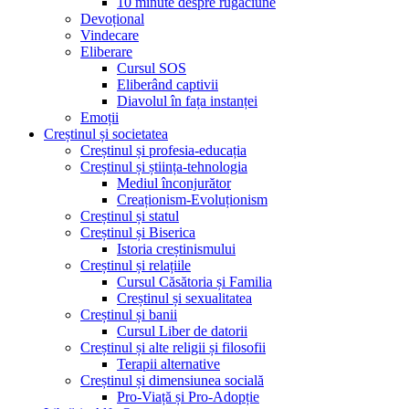
10 minute despre rugăciune
Devoțional
Vindecare
Eliberare
Cursul SOS
Eliberând captivii
Diavolul în fața instanței
Emoții
Creștinul și societatea
Creștinul și profesia-educația
Creștinul și știința-tehnologia
Mediul înconjurător
Creaționism-Evoluționism
Creștinul și statul
Creștinul și Biserica
Istoria creștinismului
Creștinul și relațiile
Cursul Căsătoria și Familia
Creștinul și sexualitatea
Creștinul și banii
Cursul Liber de datorii
Creștinul și alte religii și filosofii
Terapii alternative
Creștinul și dimensiunea socială
Pro-Viață și Pro-Adopție