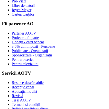
Pro-Viață
Liber de datorii
Joyce Meyer
Cartea Cărților
Fii partener AO
Partener AOTV
Proiecte - fii parte
Donații - card bancar
3,5% din impozit - Persoane
Publicitate - Organizații
Sponsorizare - Organizații
Pentru biserici
Pentru televiziuni
Servicii AOTV
Resurse descărcabile
Recepție canal
Aplicația mobilă
Revistă
Tu și AOTV
Termeni și condiții
Politică confidențialitate