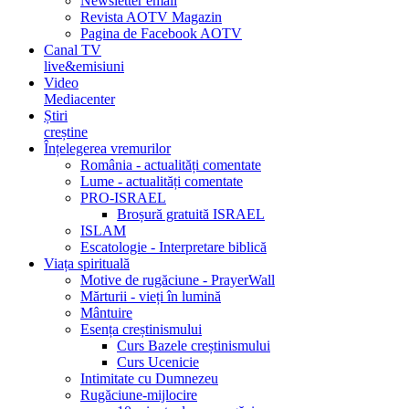
Newsletter email
Revista AOTV Magazin
Pagina de Facebook AOTV
Canal TV
live&emisiuni
Video
Mediacenter
Știri
creștine
Înțelegerea vremurilor
România - actualități comentate
Lume - actualități comentate
PRO-ISRAEL
Broșură gratuită ISRAEL
ISLAM
Escatologie - Interpretare biblică
Viața spirituală
Motive de rugăciune - PrayerWall
Mărturii - vieți în lumină
Mântuire
Esența creștinismului
Curs Bazele creștinismului
Curs Ucenicie
Intimitate cu Dumnezeu
Rugăciune-mijlocire