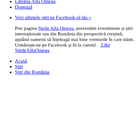
Librăria Alfa Omega
Donează
Vezi ultimele știri pe Facebook-ul tău »
Prin pagina
Știrile Alfa Omega
, prezentăm evenimente și știri
internaționale sau din România din perspectivă creștină,
ajutând oamenii să înțeleagă mai bine vremurile în care trăim.
Like
Urmărește-ne pe Facebook și fii la curent!
ȘtirileAlfaOmega
Acasă
Știri
Știri din România