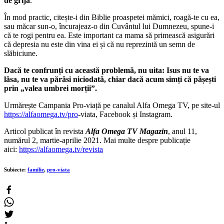
de grijă
.
În mod practic, citește-i din Biblie proaspetei mămici, roagă-te cu ea,
sau măcar sun-o, încurajeaz-o din Cuvântul lui Dumnezeu, spune-i
că te rogi pentru ea. Este important ca mama să primească asigurări
că depresia nu este din vina ei și că nu reprezintă un semn de
slăbiciune.
Dacă te confrunți cu această problemă, nu uita: Isus nu te va
lăsa, nu te va părăsi niciodată, chiar dacă acum simți că pășești
prin „valea umbrei morții”.
Urmărește Campania Pro-viață pe canalul Alfa Omega TV, pe site-ul
https://alfaomega.tv/pro
-viata, Facebook și Instagram.
Articol publicat în revista
Alfa Omega TV Magazin
, anul 11,
numărul 2, martie-aprilie 2021. Mai multe despre publicație
aici:
https://alfaomega.tv/revista
Subiecte:
familie
,
pro-viata