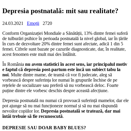
Depresia postnatală: mit sau realitate?
24.03.2021
Emoții
2720
Conform Organizației Mondiale a Sănătății, 13% dintre femei suferă
de tulburări psihice în perioada postnatală la nivel global, iar în țările
în curs de dezvoltare 20% dintre femei sunt afectate, adică 1 din 5
femei. Cifrele sunt bazate pe cazurile diagnosticate, dar, în realitate,
acest fenomen este mult mai des întâlnit.
În România
nu avem statistici în acest sens, iar principalul motiv
e faptul că depresia post-partum este încă un subiect tabu la
noi
. Multe dintre mame, de teamă că vor fi judecate, aleg să
vorbească despre suferința lor numai în grupurile închise de pe
rețelele de socializare sau preferă să nu vorbească deloc. Foarte
puține dintre ele vorbesc deschis despre această afecțiune.
Depresia postnatală nu numai că provoacă suferință mamelor, dar ele
pot ajunge să nu mai funcționeze normal și să nu mai răspundă
nevoilor copiilor lor.
Depresia postnatală se tratează, dar mai
întâi trebuie să fie recunoscută
.
DEPRESIE SAU DOAR BABY BLUES?