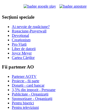
Secțiuni speciale
Ai nevoie de rugăciune?
Rugaciune-Prayerwall
Devoțional
Creaționism
Pro-Viață
Liber de datorii
Joyce Meyer
Cartea Cărților
Fii partener AO
Partener AOTV
Proiecte - fii parte
Donații - card bancar
3,5% din impozit - Persoane
Publicitate - Organizații
Sponsorizare - Organizații
Pentru biserici
Pentru televiziuni