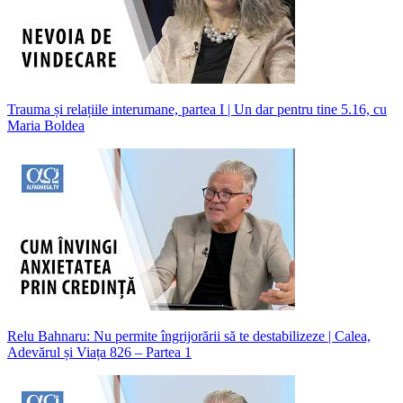
Trauma și relațiile interumane, partea I | Un dar pentru tine 5.16, cu
Maria Boldea
Relu Bahnaru: Nu permite îngrijorării să te destabilizeze | Calea,
Adevărul și Viața 826 – Partea 1