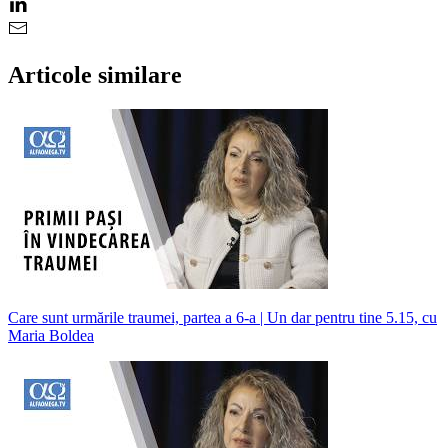
Articole similare
Care sunt urmările traumei, partea a 6-a | Un dar pentru tine 5.15, cu
Maria Boldea