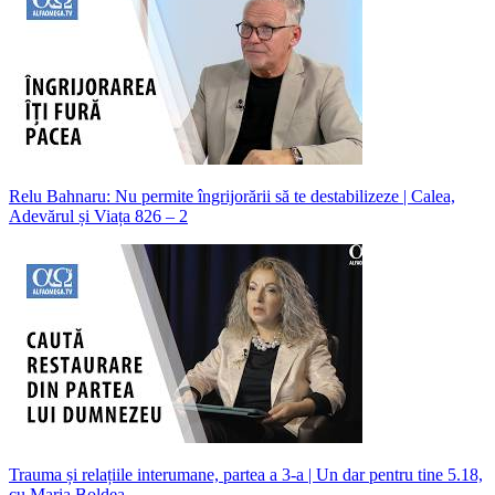
Relu Bahnaru: Nu permite îngrijorării să te destabilizeze | Calea,
Adevărul și Viața 826 – 2
Trauma și relațiile interumane, partea a 3-a | Un dar pentru tine 5.18,
cu Maria Boldea