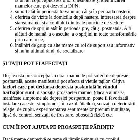
la un alt copil; aplicarea unor chestionare și identificarea
mamelor care pot dezvolta DPN;
suport atât în perioada travaliului, cât și în perioada nașterii;
oferirea de vizite la domiciliu după naștere, interesarea despre
starea mamei și a copilului din toate punctele de vedere;
oferirea de sprijin atât în perioada pre, cât și postnatală. A fi
alături de mamă, a o asculta, a o sprijini în toate transformările
prin care trece;
întâlniri de grup cu alte mame cu rol de suport sau informativ
și nu în ultimul rând, de socializare.
ȘI TAȚII POT FI AFECTAȚI
Deși există preconcepția că doar mămicile pot suferi de depresie
postnatală, aceste manifestări pot afecta și viețile taților. Câțiva
factori care pot declanșa depresia postantală în rândul
bărbaților sunt
: dispoziția proaspetei mămici (dacă a ajuns să
manifeste simptome ale depresiei postpartum, poate fi favorizată
instalarea acestor simptome și în cazul tăticilor), senzația deteriorării
relației de cuplu, experimentarea sentimentelor precum inutilitate,
lipsă de control, senzații de frustrare, oboseală fizică etc.
CUM ÎI POT AJUTA PE PROASPEȚII PĂRINȚI?
Dacă mama depresivă se teme să rămână singură cu copilul,