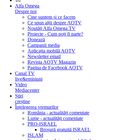
Alfa Omega
Despre noi
Cine suntem și ce facem
Ce spun alții despre AOTV
Noutăți Alfa Omega TV
Proiecte - Cum poți fi parte?
Donează
Campanii media
Aplicația mobilă AOTV
Newsletter email
Revista AOTV Magazin
Pagina de Facebook AOTV
Canal TV
live&emisiuni
Video
Mediacenter
Știri
creștine
Înțelegerea vremurilor
România - actualități comentate
Lume - actualități comentate
PRO-ISRAEL
Broșură gratuită ISRAEL
ISLAM