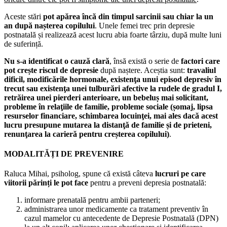
Aceste stări
pot apărea încă din timpul sarcinii sau chiar la un
an după nașterea copilului
. Unele femei trec prin depresie
postnatală și realizează acest lucru abia foarte târziu, după multe luni
de suferință.
Nu s-a identificat o cauză clară
, însă există o serie de
factori care
pot crește riscul de depresie
după naștere. Aceștia sunt:
travaliul
dificil, modificările hormonale, existenţa unui episod depresiv în
trecut sau existenţa unei tulburări afective la rudele de gradul I,
retrăirea unei pierderi anterioare, un bebeluș mai solicitant,
probleme în relaţiile de familie, probleme sociale (șomaj, lipsa
resurselor financiare, schimbarea locuinţei, mai ales dacă acest
lucru presupune mutarea la distanţă de familie și de prieteni,
renunţarea la carieră pentru creșterea copilului)
.
MODALITĂȚI DE PREVENIRE
Raluca Mihai, psiholog, spune că există câteva
lucruri pe care
viitorii părinți le pot face
pentru a preveni depresia postnatală:
informare prenatală pentru ambii parteneri;
administrarea unor medicamente ca tratament preventiv în
cazul mamelor cu antecedente de Depresie Postnatală (DPN)