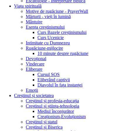
Escatologie - Interpretare biblică
Viața spirituală
Motive de rugăciune - PrayerWall
Mărturii - vieți în lumină
Mântuire
Esența creștinismului
Curs Bazele creștinismului
Curs Ucenicie
Intimitate cu Dumnezeu
Rugăciune-mijlocire
10 minute despre rugăciune
Devoțional
Vindecare
Eliberare
Cursul SOS
Eliberând captivii
Diavolul în fața instanței
Emoții
Creștinul și societatea
Creștinul și profesia-educația
Creștinul și știința-tehnologia
Mediul înconjurător
Creaționism-Evoluționism
Creștinul și statul
Creștinul și Biserica