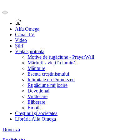
Alfa Omega
Canal TV
Video
Știri
Viața spirituală
Motive de rugăciune - PrayerWall
Mărturii - vieți în lumină
Mântuire
Esența creștinismului
Intimitate cu Dumnezeu
Rugăciune-mijlocire
Devoțional
Vindecare
Eliberare
Emoții
Creștinul și societatea
Librăria Alfa Omega
Donează