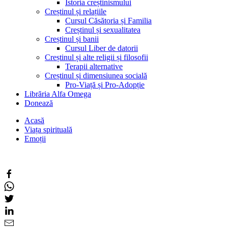
Istoria creștinismului
Creștinul și relațiile
Cursul Căsătoria și Familia
Creștinul și sexualitatea
Creștinul și banii
Cursul Liber de datorii
Creștinul și alte religii și filosofii
Terapii alternative
Creștinul și dimensiunea socială
Pro-Viață și Pro-Adopție
Librăria Alfa Omega
Donează
Acasă
Viața spirituală
Emoții