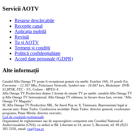
Servicii AOTV
Resurse descărcabile
Recepție canal
Aplicația mobilă
Revistă
Tu și AOTV
Termeni și condiții
Politică confidențialitate
Acord date personale (GDPR)
Alte informații
Canalul Alfa Omega TV poate fi recepționat gratuit via satelit:
Eutelsat 16A, 16 grade Est,
Frecventa – 12.567 Mhz, Polarizare
Vertica
lă, Symbol rate - 16.667 ks/s, Modulație: DVB-
S2,8PSK, FEC - 3/5, Codare - MPEG-4
.
Alfa Omega TV Production deține 2 licențe de emisie TV pe satelit: canalele Alfa Omega TV
și Alfa Omega TV Internațional. Alfa Omega TV editeaza, la fiecare doua luni, revista: "Alfa
Omega TV Magazin".
SC Alfa Omega TV Production SRL, Str Aurel Pop nr. 8, Timisoara. Reprezentant legal și
asociat unic: Pețan Tudor. Conducerea societății: Pețan Tudor: director general, coodonator
programe; Pețan Mirela: director executiv;
Cod de conduită profesională
Organismul de reglementare sau de supraveghere competent este Consiliul National al
Audiovizualului (CNA), cu sediul in Bd. Libertatii nr.14, sector 5, Bucuresti, tel: 40 (0)21
305 5350, email:
cna@cna.ro