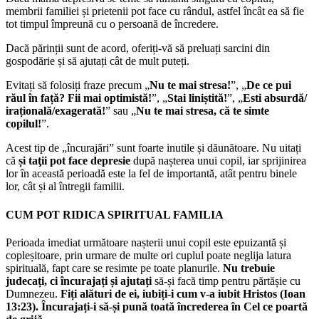
membrii familiei și prietenii pot face cu rândul, astfel încât ea să fie
tot timpul împreună cu o persoană de încredere.
Dacă părinții sunt de acord, oferiți-vă să preluați sarcini din
gospodărie și să ajutați cât de mult puteți.
Evitați să folosiți fraze precum „
Nu te mai stresa!
”, „
De ce pui
răul în față? Fii mai optimistă!
”, „
Stai liniștită!
”, „
Esti absurdă/
irațională/exagerată!
” sau „
Nu te mai stresa, că te simte
copilul!
”.
Acest tip de „încurajări” sunt foarte inutile și dăunătoare. Nu uitați
că
și taţii pot face depresie
după nașterea unui copil, iar sprijinirea
lor în această perioadă este la fel de importantă, atât pentru binele
lor, cât și al întregii familii.
CUM POT RIDICA SPIRITUAL FAMILIA
Perioada imediat următoare nașterii unui copil este epuizantă și
copleșitoare, prin urmare de multe ori cuplul poate neglija latura
spirituală, fapt care se resimte pe toate planurile.
Nu trebuie
judecați, ci încurajați și ajutați
să-și facă timp pentru părtășie cu
Dumnezeu.
Fiți alături de ei, iubiți-i cum v-a iubit Hristos (Ioan
13:23). Încurajați-i să-și pună toată încrederea în Cel ce poartă