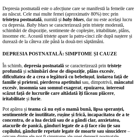
Depresia postnatală este o afecțiune care se manifestă la femeile care
au născut. Cele mai multe femei (aproximativ 80%) trec prin
tristețea postnatală
, numită și
baby blues
, dar nu este același lucru
cu depresia.
Baby blues
se caracterizează prin tristețe moderată,
schimbări de dispoziție, sentimente de copleșire, iritabilitate, plâns,
insomne etc. Această tristețe apare la patru-cinci zile după naștere și
durează de la câteva zile până la două-trei săptămâni.
DEPRESIA POSTNATALĂ: SIMPTOME ȘI CAUZE
În schimb,
depresia postnatală
se caracterizează prin
tristețe
profundă
și
schimbări dese de dispoziție
,
plâns excesiv
,
dificultatea de a crea o legătură cu bebelușul
,
izolarea față de
familie și prieteni
,
pierderea apetitului
sau, dimpotrivă,
mâncatul
excesiv
,
insomnia sau somnul exagerat
,
epuizarea
,
interesul
scăzut față de lucrurile care altădată îți făceau plăcere
,
iritabilitate
și
furie
.
Pot apărea și
teama că nu ești o mamă bună, lipsa speranței,
sentimentele de inutilitate, rușine și frică, incapacitatea de a te
concentra, de a lua decizii sau de a gândi clar, anxietatea,
atacurile de panică, gânduri legate de a-ți face rău ție sau
copilului, gândurile repetate legate de moarte sau sinucidere
–
oricare dintre ele pot fi simptome ale unei depresii postnatale
.