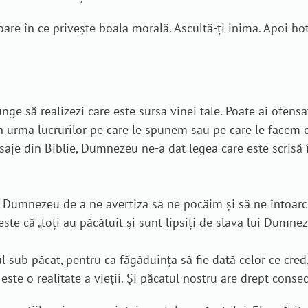
toare în ce privește boala morală. Ascultă-ți inima. Apoi 
unge să realizezi care este sursa vinei tale. Poate ai ofensa
n urma lucrurilor pe care le spunem sau pe care le facem 
aje din Biblie, Dumnezeu ne-a dat legea care este scrisă î
 Dumnezeu de a ne avertiza să ne pocăim și să ne întoarcem
 este că „toți au păcătuit și sunt lipsiți de slava lui Dumne
l sub păcat, pentru ca făgăduința să fie dată celor ce cred,
l este o realitate a vieții. Și păcatul nostru are drept con