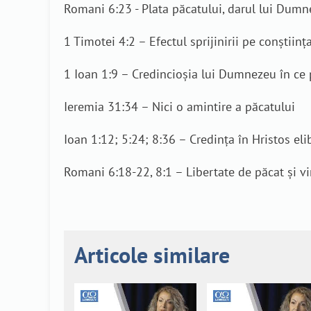
Romani 6:23 - Plata păcatului, darul lui Dum
1 Timotei 4:2 – Efectul sprijinirii pe conștiinț
1 Ioan 1:9 – Credincioșia lui Dumnezeu în ce 
Ieremia 31:34 – Nici o amintire a păcatului
Ioan 1:12; 5:24; 8:36 – Credința în Hristos el
Romani 6:18-22, 8:1 – Libertate de păcat și v
Articole similare