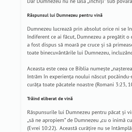
Dar Dumnezeu nu ne lasă „închiși” sub povara e
Răspunsul lui Dumnezeu pentru vină
Dumnezeu lucrează prin absolut orice ni se în
Indiferent ce ai făcut, Dumnezeu a pregătit o ca
a fost dispus să moară pe cruce și să primeas
toate binecuvântările lui Dumnezeu, incluzând ie
Aceasta este ceea ce Biblia numește „nașterea 
Intrăm în experiența noului născut pocăindu-ne
curăța toate păcatele noastre (Romani 3:23, 10
Trăind eliberat de vină
Răspunsurile lui Dumnezeu pentru păcat și vin
„să ne apropiem” de Dumnezeu „cu o inimă curat
(Evrei 10:22). Această curățire nu se întâmpl