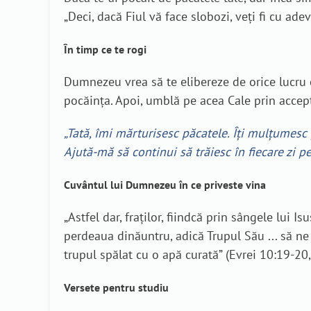
„Deci, dacă Fiul vă face slobozi, veți fi cu ade
În timp ce te rogi
Dumnezeu vrea să te elibereze de orice lucru ca
pocăința. Apoi, umblă pe acea Cale prin accept
„Tată, îmi mărturisesc păcatele. Îți mulțumesc
Ajută-mă să continui să trăiesc în fiecare zi p
Cuvântul lui Dumnezeu în ce priveste vina
„Astfel dar, fraților, fiindcă prin sângele lui 
perdeaua dinăuntru, adică Trupul Său ... să ne 
trupul spălat cu o apă curată” (Evrei 10:19-2
Versete pentru studiu