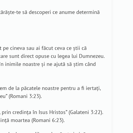
hotărăște-te să descoperi ce anume determină
t pe cineva sau ai făcut ceva ce știi că
care sunt direct opuse cu legea lui Dumnezeu.
n inimile noastre și ne ajută să știm când
 de la păcatele noastre pentru a fi iertați,
zeu” (Romani 3:23).
 prin credința în Isus Hristos” (Galateni 3:22).
secință moartea (Romani 6:23).