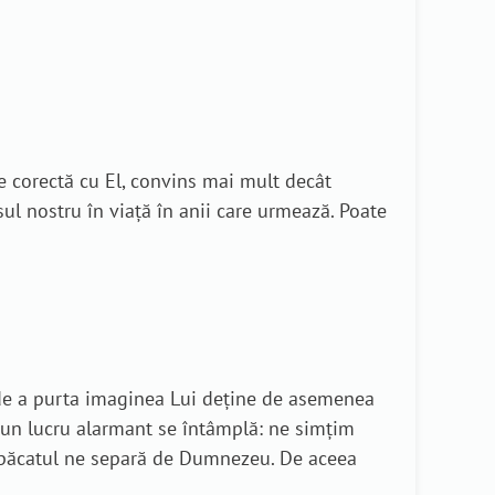
 corectă cu El, convins mai mult decât
l nostru în viață în anii care urmează. Poate
 de a purta imaginea Lui deține de asemenea
, un lucru alarmant se întâmplă: ne simțim
Și păcatul ne separă de Dumnezeu. De aceea