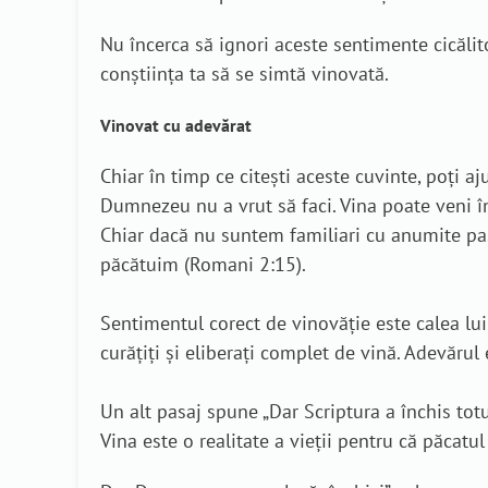
Nu încerca să ignori aceste sentimente cicăli
conștiința ta să se simtă vinovată.
Vinovat cu adevărat
Chiar în timp ce citești aceste cuvinte, poți aj
Dumnezeu nu a vrut să faci. Vina poate veni î
Chiar dacă nu suntem familiari cu anumite pas
păcătuim (Romani 2:15).
Sentimentul corect de vinovăție este calea lui
curățiți și eliberați complet de vină. Adevărul
Un alt pasaj spune „Dar Scriptura a închis totu
Vina este o realitate a vieții pentru că păcatu