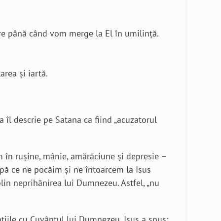
e până când vom merge la El în umilință.
area și iartă.
 îl descrie pe Satana ca fiind „acuzatorul
 în rușine, mânie, amărăciune și depresie –
pă ce ne pocăim și ne întoarcem la Isus
lin neprihănirea lui Dumnezeu. Astfel, „nu
ațiile cu Cuvântul lui Dumnezeu. Isus a spus: