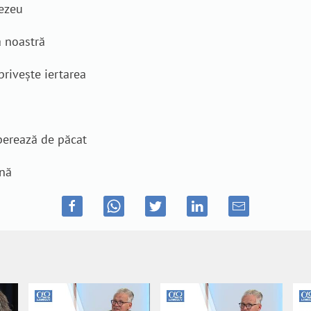
nezeu
a noastră
privește iertarea
iberează de păcat
ină