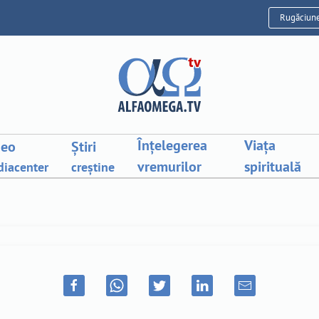
Rugăciun
Înțelegerea
Viața
deo
Știri
vremurilor
spirituală
iacenter
creștine