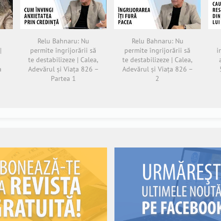
Relu Bahnaru: Nu
Relu Bahnaru: Nu
|
permite îngrijorării să
permite îngrijorării să
i
te destabilizeze | Calea,
te destabilizeze | Calea,
a
Adevărul și Viața 826 –
Adevărul și Viața 826 –
Partea 1
2