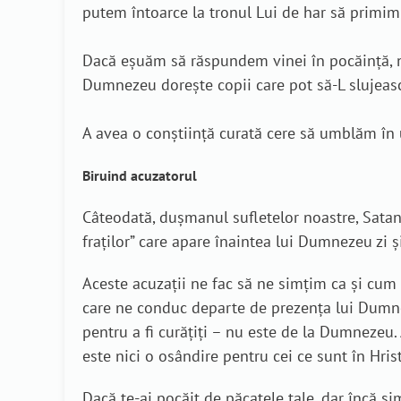
putem întoarce la tronul Lui de har să primim 
Dacă eșuăm să răspundem vinei în pocăință, n
Dumnezeu dorește copii care pot să-L slujească
A avea o conștiință curată cere să umblăm în um
Biruind acuzatorul
Câteodată, dușmanul sufletelor noastre, Satana
fraților” care apare înaintea lui Dumnezeu zi
Aceste acuzații ne fac să ne simțim ca și cu
care ne conduc departe de prezența lui Dumnez
pentru a fi curățiți – nu este de la Dumnezeu.
este nici o osândire pentru cei ce sunt în Hris
Dacă te-ai pocăit de păcatele tale, dar încă s