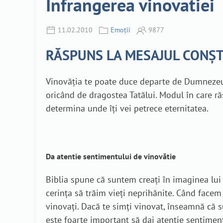
Infrangerea vinovatiei
11.02.2010
Emoții
9877
RĂSPUNS LA MESAJUL CONȘT
Vinovăția te poate duce departe de Dumnezeu,
oricând de dragostea Tatălui. Modul în care r
determina unde îți vei petrece eternitatea.
Da atentie sentimentului de vinovătie
Biblia spune că suntem creați în imaginea lu
cerința să trăim vieți neprihănite. Când facem
vinovați. Dacă te simți vinovat, înseamnă că 
este foarte important să dai atenție sentimen