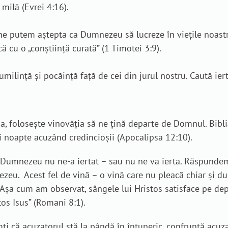
milă (Evrei 4:16).
e putem aștepta ca Dumnezeu să lucreze în viețile noastr
 cu o „conștiință curată” (1 Timotei 3:9).
ilință și pocăință față de cei din jurul nostru. Caută iert
, folosește vinovăția să ne țină departe de Domnul. Biblia
 și noapte acuzând credincioșii (Apocalipsa 12:10).
m Dumnezeu nu ne-a iertat – sau nu ne va ierta. Răspundem
eu. Acest fel de vină – o vină care nu pleacă chiar și du
 Așa cum am observat, sângele lui Hristos satisface pe dep
tos Isus” (Romani 8:1).
imți că acuzatorul stă la pândă în întuneric, confruntă acuz