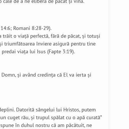
o cale de a ne elibera de păcat și vină.
, 14:6; Romani 8:28-29).
trăit o viață perfectă, fără de păcat, și totuși
i triumfătoarea înviere asigură pentru tine
 predai viața lui Isus (Fapte 3:19).
 Domn, și având credința că El va ierta și
plini. Datorită sângelui lui Hristos, putem
un cuget rău, și trupul spălat cu o apă curată”
 spune în duhul nostru că am păcătuit, ne