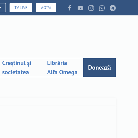
e
TV LIVE
AOTVi
Creștinul și
Librăria
Donează
societatea
Alfa Omega