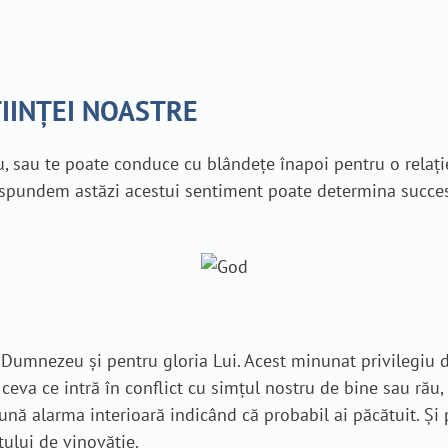
IINȚEI NOASTRE
 sau te poate conduce cu blândețe înapoi pentru o relație
ăspundem astăzi acestui sentiment poate determina succesu
i Dumnezeu și pentru gloria Lui. Acest minunat privilegiu
 ceva ce intră în conflict cu simțul nostru de bine sau rău
sună alarma interioară indicând că probabil ai păcătuit. 
tului de vinovăție.