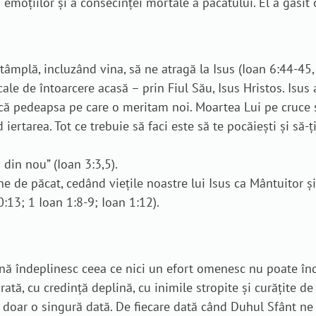
moțiilor și a consecinței mortale a păcatului. El a găsit 
tâmplă, incluzând vina, să ne atragă la Isus (Ioan 6:44-45
le de întoarcere acasă – prin Fiul Său, Isus Hristos. Isus a 
că pedeapsa pe care o meritam noi. Moartea Lui pe cruce ș
rtarea. Tot ce trebuie să faci este să te pocăiești și să-ți
din nou” (Ioan 3:3,5).
 de păcat, cedând viețile noastre lui Isus ca Mântuitor și
:13; 1 Ioan 1:8-9; Ioan 1:12).
ă îndeplinesc ceea ce nici un efort omenesc nu poate înde
ă, cu credință deplină, cu inimile stropite și curățite de 
ă doar o singură dată. De fiecare dată când Duhul Sfânt ne