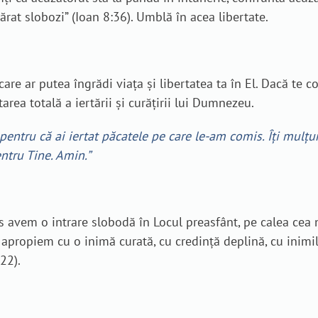
vărat slobozi” (Ioan 8:36). Umblă în acea libertate.
re ar putea îngrădi viața și libertatea ta în El. Dacă te co
area totală a iertării și curățirii lui Dumnezeu.
 pentru că ai iertat păcatele pe care le-am comis. Îți mulț
entru Tine. Amin.”
Isus avem o intrare slobodă în Locul preasfânt, pe calea cea 
apropiem cu o inimă curată, cu credință deplină, cu inimile
0,22).