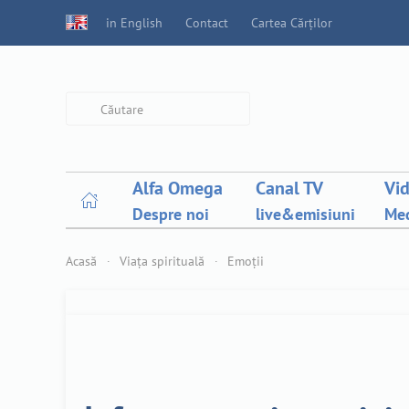
in English
Contact
Cartea Cărților
Type 2 or more characters for
results.
Alfa Omega
Canal TV
Vi
Despre noi
live&emisiuni
Med
Acasă
Viața spirituală
Emoții