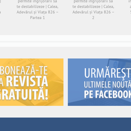
|
permite îngrijorării să
permite îngrijorării să
i
te destabilizeze | Calea,
te destabilizeze | Calea,
a
Adevărul și Viața 826 –
Adevărul și Viața 826 –
Partea 1
2