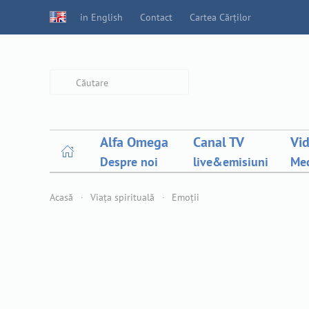
in English
Contact
Cartea Cărților
Type 2 or more characters for
results.
Alfa Omega
Canal TV
Vi
Despre noi
live&emisiuni
Med
Acasă
Viața spirituală
Emoții