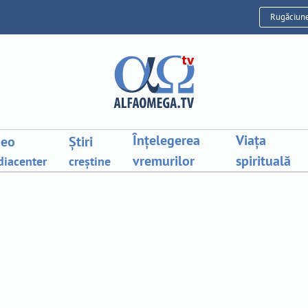
Rugăciun
Înțelegerea
Viața
deo
Știri
vremurilor
spirituală
iacenter
creștine