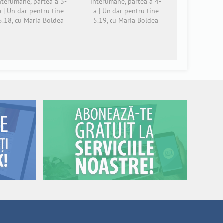
nterumane, partea a 3-
interumane, partea a 4-
a | Un dar pentru tine
a | Un dar pentru tine
5.18, cu Maria Boldea
5.19, cu Maria Boldea