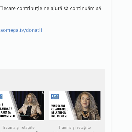
 Fiecare contribuție ne ajută să continuăm să
lfaomega.tv/donatii
Trauma și relațiile
Trauma și relațiile