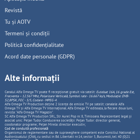
Revistă
Tu și AOTV
Termeni și condiții
Politică confidențialitate
Acord date personale (GDPR)
Alte informații
Canalul Alfa Omega TV poate fi recepționat gratuit via satelit:
Eutelsat 16A, 16 grade Est,
Frecventa – 12.567 Mhz, Polarizare
Vertica
lă, Symbol rate - 16.667 ks/s, Modulație: DVB-
S2,8PSK, FEC - 3/5, Codare - MPEG-4
.
Alfa Omega TV Production deține 2 licențe de emisie TV pe satelit: canalele Alfa
Omega TV și Alfa Omega TV Internațional. Alfa Omega TV editeaza, la fiecare doua luni,
revista: "Alfa Omega TV Magazin".
SC Alfa Omega TV Production SRL, Str Aurel Pop nr. 8, Timisoara. Reprezentant legal și
asociat unic: Pețan Tudor. Conducerea societății: Pețan Tudor: director general,
coodonator programe; Pețan Mirela: director executiv;
Cod de conduită profesională
Organismul de reglementare sau de supraveghere competent este Consiliul National al
Audiovizualului (CNA), cu sediul in Bd. Libertatii nr.14, sector 5, Bucuresti, tel: 40 (0)21