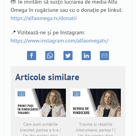
🤲 Te invităm să susții lucrarea de media Alfa
Omega în rugăciune sau cu o donație pe linkul:
https://alfaomega.tv/donatii
📍 Vizitează-ne și pe Instagram:
https://www.instagram.com/alfaomegatv/
Articole similare
Care sunt urmările
Trauma și relațiile
traumei, partea a 6-a |
interumane, partea I |
Un dar pentru tine
Un dar pentru tine