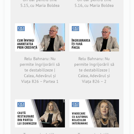
5.15, cu Maria Boldea
5.16, cu Maria Boldea
Relu Bahnaru: Nu
Relu Bahnaru: Nu
permite îngrijorării să
permite îngrijorării să
te destabilizeze |
te destabilizeze |
Calea, Adevărul și
Calea, Adevărul și
Viața 826 – Partea 1
Viața 826 – 2