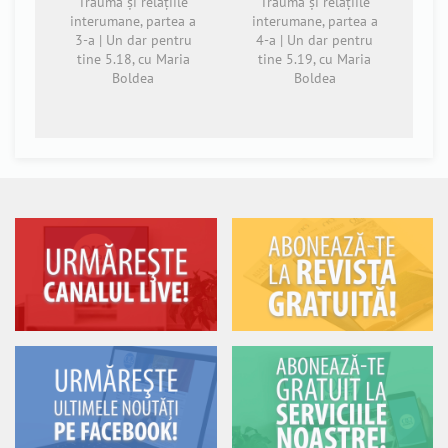
Trauma și relațiile
Trauma și relațiile
interumane, partea a
interumane, partea a
3-a | Un dar pentru
4-a | Un dar pentru
tine 5.18, cu Maria
tine 5.19, cu Maria
Boldea
Boldea