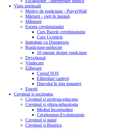
Escatologie - Interpretare biblică
Viața spirituală
Motive de rugăciune - PrayerWall
Mărturii - vieți în lumină
Mântuire
Esența creștinismului
Curs Bazele creștinismului
Curs Ucenicie
Intimitate cu Dumnezeu
Rugăciune-mijlocire
10 minute despre rugăciune
Devoțional
Vindecare
Eliberare
Cursul SOS
Eliberând captivii
Diavolul în fața instanței
Emoții
Creștinul și societatea
Creștinul și profesia-educația
Creștinul și știința-tehnologia
Mediul înconjurător
Creaționism-Evoluționism
Creștinul și statul
Creștinul și Biserica