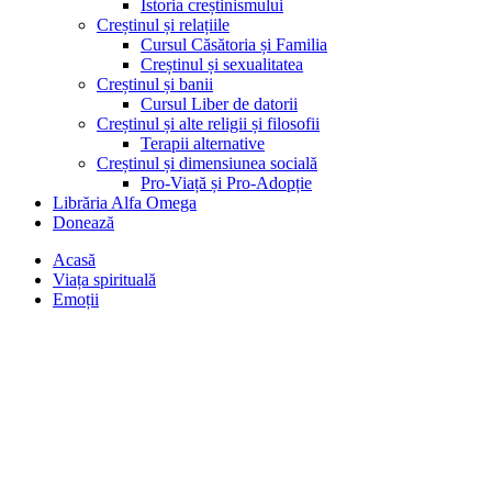
Istoria creștinismului
Creștinul și relațiile
Cursul Căsătoria și Familia
Creștinul și sexualitatea
Creștinul și banii
Cursul Liber de datorii
Creștinul și alte religii și filosofii
Terapii alternative
Creștinul și dimensiunea socială
Pro-Viață și Pro-Adopție
Librăria Alfa Omega
Donează
Acasă
Viața spirituală
Emoții