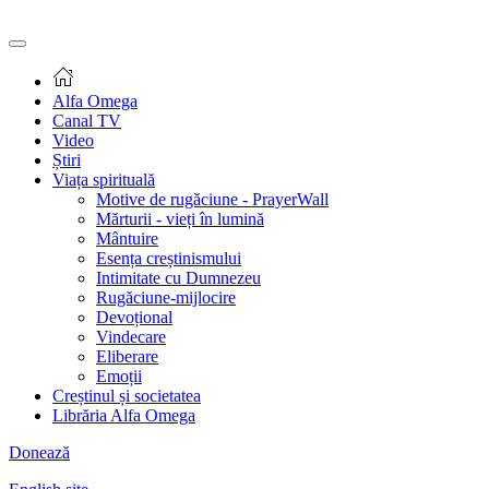
Alfa Omega
Canal TV
Video
Știri
Viața spirituală
Motive de rugăciune - PrayerWall
Mărturii - vieți în lumină
Mântuire
Esența creștinismului
Intimitate cu Dumnezeu
Rugăciune-mijlocire
Devoțional
Vindecare
Eliberare
Emoții
Creștinul și societatea
Librăria Alfa Omega
Donează