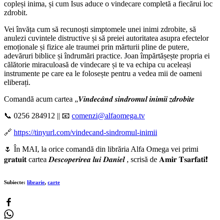
copleși inima, și cum Isus aduce o vindecare completă a fiecărui loc
zdrobit.
Vei învăța cum să recunoști simptomele unei inimi zdrobite, să
anulezi cuvintele distructive și să preiei autoritatea asupra efectelor
emoționale și fizice ale traumei prin mărturii pline de putere,
adevăruri biblice și îndrumări practice. Joan împărtășește propria ei
călătorie miraculoasă de vindecare și te va echipa cu aceleași
instrumente pe care ea le folosește pentru a vedea mii de oameni
eliberați.
Comandă acum cartea „𝑽𝒊𝒏𝒅𝒆𝒄𝒂̂𝒏𝒅 𝒔𝒊𝒏𝒅𝒓𝒐𝒎𝒖𝒍 𝒊𝒏𝒊𝒎𝒊𝒊 𝒛𝒅𝒓𝒐𝒃𝒊𝒕𝒆
📞 0256 284912 || 📧
comenzi@alfaomega.tv
🔗
https://tinyurl.com/vindecand-sindromul-inimii
🌷️ În MAI, la orice comandă din librăria Alfa Omega vei primi
𝐠𝐫𝐚𝐭𝐮𝐢𝐭 cartea 𝑫𝒆𝒔𝒄𝒐𝒑𝒆𝒓𝒊𝒓𝒆𝒂 𝒍𝒖𝒊 𝑫𝒂𝒏𝒊𝒆𝒍 , scrisă de 𝐀𝐦𝐢𝐫 𝐓𝐬𝐚𝐫𝐟𝐚𝐭𝐢❗
Subiecte:
librarie
,
carte