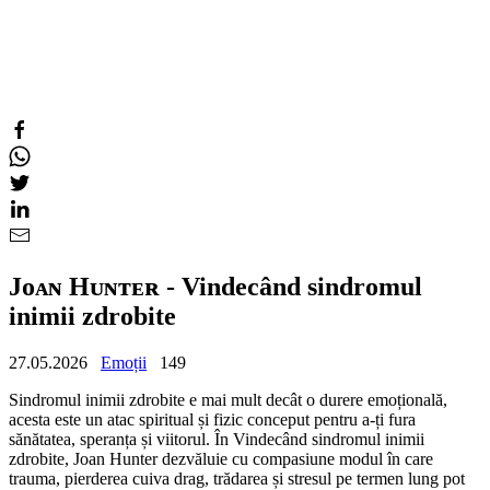
Jᴏᴀɴ Hᴜɴᴛᴇʀ - Vindecând sindromul
inimii zdrobite
27.05.2026
Emoții
149
Sindromul inimii zdrobite e mai mult decât o durere emoțională,
acesta este un atac spiritual și fizic conceput pentru a-ți fura
sănătatea, speranța și viitorul. În Vindecând sindromul inimii
zdrobite, Joan Hunter dezvăluie cu compasiune modul în care
trauma, pierderea cuiva drag, trădarea și stresul pe termen lung pot