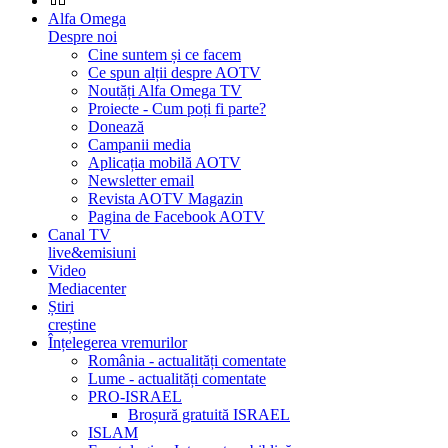
Alfa Omega
Despre noi
Cine suntem și ce facem
Ce spun alții despre AOTV
Noutăți Alfa Omega TV
Proiecte - Cum poți fi parte?
Donează
Campanii media
Aplicația mobilă AOTV
Newsletter email
Revista AOTV Magazin
Pagina de Facebook AOTV
Canal TV
live&emisiuni
Video
Mediacenter
Știri
creștine
Înțelegerea vremurilor
România - actualități comentate
Lume - actualități comentate
PRO-ISRAEL
Broșură gratuită ISRAEL
ISLAM