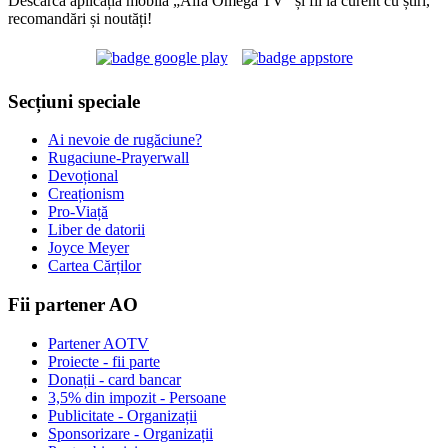
Descarcă aplicația mobilă „Alfa Omega TV” și fii la curent cu știri,
recomandări și noutăți!
Secțiuni speciale
Ai nevoie de rugăciune?
Rugaciune-Prayerwall
Devoțional
Creaționism
Pro-Viață
Liber de datorii
Joyce Meyer
Cartea Cărților
Fii partener AO
Partener AOTV
Proiecte - fii parte
Donații - card bancar
3,5% din impozit - Persoane
Publicitate - Organizații
Sponsorizare - Organizații