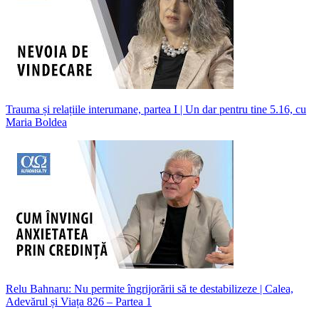
Trauma și relațiile interumane, partea I | Un dar pentru tine 5.16, cu
Maria Boldea
Relu Bahnaru: Nu permite îngrijorării să te destabilizeze | Calea,
Adevărul și Viața 826 – Partea 1