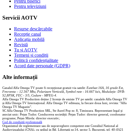
Pentru biserici
Pentru televiziuni
Servicii AOTV
Resurse descărcabile
Recepție canal
Aplicația mobilă
Revistă
Tu și AOTV
Termeni și condiții
Politică confidențialitate
Acord date personale (GDPR)
Alte informații
Canalul Alfa Omega TV poate fi recepționat gratuit via satelit:
Eutelsat 16A, 16 grade Est,
Frecventa – 12.567 Mhz, Polarizare
Vertica
lă, Symbol rate - 16.667 ks/s, Modulație: DVB-
S2,8PSK, FEC - 3/5, Codare - MPEG-4
.
Alfa Omega TV Production deține 2 licențe de emisie TV pe satelit: canalele Alfa Omega TV
și Alfa Omega TV Internațional. Alfa Omega TV editeaza, la fiecare doua luni, revista: "Alfa
Omega TV Magazin".
SC Alfa Omega TV Production SRL, Str Aurel Pop nr. 8, Timisoara. Reprezentant legal și
asociat unic: Pețan Tudor. Conducerea societății: Pețan Tudor: director general, coodonator
programe; Pețan Mirela: director executiv;
Cod de conduită profesională
Organismul de reglementare sau de supraveghere competent este Consiliul National al
Audiovizualului (CNA), cu sediul in Bd. Libertatii nr.14, sector 5, Bucuresti, tel: 40 (0)21