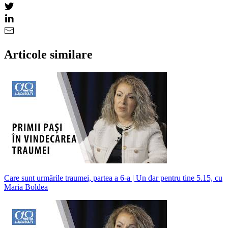
Articole similare
Care sunt urmările traumei, partea a 6-a | Un dar pentru tine 5.15, cu
Maria Boldea