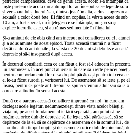
petrecere câmpenească, ceva de genul acesta, acolo s-a întâmplat că
niște prieteni de acolo din anturajul lor au început să se lege de sora
și verișoara lui și lucrul ăsta, dintr-o joacă în alta, a dus la agresarea
sexuală a celor două fete. El fiind un copilaș, la vârsta aceea de sub
10 ani, a fost speriat, nu înțelegea ce se întâmplă, nu știa să-și
explice lucrurile astea, și au rămas sedimentate în ființa lui.
Și-a amintit de ele abia când am început noi consilierea cu el , atunci
și-a adus aminte de acest episod. Toată această traumă n-a făcut
decât ca după ani de zile , la vârsta de 20 de ani să debuteze această
depresie și să-l însoțească după aceea.
În decursul consilierii ceea ce am făsut a fost să-l aducem în prezența
lui Dumnezeu, în acel punct al iertării în care să-i ierte pe acei băieți,
pentru comportamentul lor de-a dreptul păcătos și pentru tot ceea ce
ei le-au făcut surorii și verișoarei lui. De asemenea să se ierte și pe el
însuși, pentru că poate ar fi trebuit să spună vreunui adult sau să ia o
oarecare atitudine în sensul acesta.
După ce a parcurs această consiliere împreună cu noi , în care am
dezlegat acele legături nedumnezeiești dintre viața acelor băieți și
viața lui, pe acest fundament al iertării separată , am putut să ne
rugăm ca orice duh de depresie să fie legat, să-l părăsească, să se
depărteze de la el, să se depărteze de asemenea de la somnul lui , de
la odihna din timpul nopții și de asemenea orice duh de minciună, de
confuzie, de diferite atacuri la nivelul minții care îi dădeau tot felul