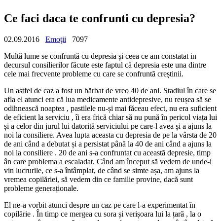
Ce faci daca te confrunti cu depresia?
02.09.2016
Emoții
7097
Multă lume se confruntă cu depresia și ceea ce am constatat in
decursul consilierilor făcute este faptul că depresia este una dintre
cele mai frecvente probleme cu care se confruntă creștinii.
Un astfel de caz a fost un bărbat de vreo 40 de ani. Stadiul în care se
afla el atunci era că lua medicamente antidepresive, nu reușea să se
odihnească noaptea , pastilele nu-și mai făceau efect, nu era suficient
de eficient la serviciu , îi era frică chiar să nu pună în pericol viața lui
și a celor din jurul lui datorită serviciului pe care-l avea și a ajuns la
noi la consiliere. Avea lupta aceasta cu depresia de pe la vârsta de 20
de ani când a debutat și a persistat până la 40 de ani când a ajuns la
noi la consiliere . 20 de ani s-a confruntat cu această depresie, timp
ân care problema a escaladat. Când am început să vedem de unde-i
vin lucrurile, ce s-a întâmplat, de când se simte așa, am ajuns la
vremea copilăriei, să vedem din ce familie provine, dacă sunt
probleme generaționale.
El ne-a vorbit atunci despre un caz pe care l-a experimentat în
copilărie . În timp ce mergea cu sora și verișoara lui la țară , la o