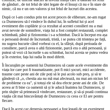
de gânduri , de tot felul de idei legate de el însuși că nu e în stare de
nimic, că nu e un om valoros și tot felul de lucruri din acestea.
După ce l-am condus prin tot acest proces de eliberare, ne-am rugat
ca Dumnezeu să-l vindece în duhul lui, în sufletul lui și acel
eveniment din copilărie și ca rezultat al acestei consilieri nu a mai
avut nevoie de somnifere, viața lui a fost complet restaurată, complet
schimbată, până și fizionomia i s-a schimbat. Dacă la început era așa
o persoană destul de încruntată, tristă, i se putea citi tristețea pe față,
nu sugera bucurie când vorbeai cu el, la sfârșit, după perioada de
consiliere, parcă avea o altă fizionomie, parcă era o altă persoană, și
puteai să vezi că lucrurile s-au schimbat, lucrul acesta se putea vedea
și în exterior, fața lui radia în mod diferit.
Îi încurajăm pe oamenii lui Dumnezeu să caute acele evenimente din
viața lor care pot fi traumatizante, pot fi mici șocuri, mici accidente,
traume care peste ani de zile poți să le pui acolo sub preș, și să te
gândești că „o, chestia aia nu mă mai afectează, nu mai am niciun fel
de probleme cu ea”, și totuși ele să dea efecte peste ani de zile. De
aceea ar fi bine ca oamenii să și le aducă înaintea lui Dumnezeu, și
prin slujire să primească vindecare, restaurare, și să-și poată continua
viațăa cât mai bincuvântați de Dumnezeu cu ceea ce El are pentru
fiecare.
Dacă în acest caz depresia persoanei a fost legată de un eveniment