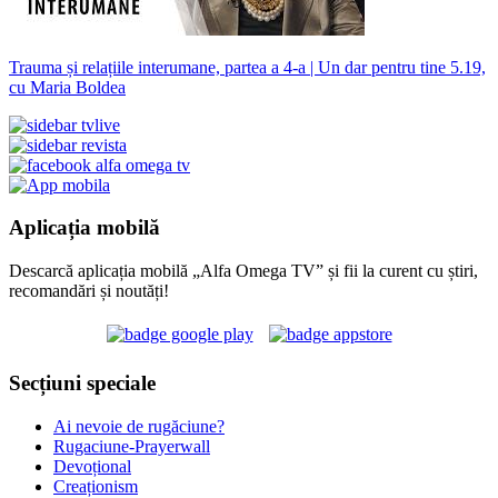
Trauma și relațiile interumane, partea a 4-a | Un dar pentru tine 5.19,
cu Maria Boldea
Aplicația mobilă
Descarcă aplicația mobilă „Alfa Omega TV” și fii la curent cu știri,
recomandări și noutăți!
Secțiuni speciale
Ai nevoie de rugăciune?
Rugaciune-Prayerwall
Devoțional
Creaționism