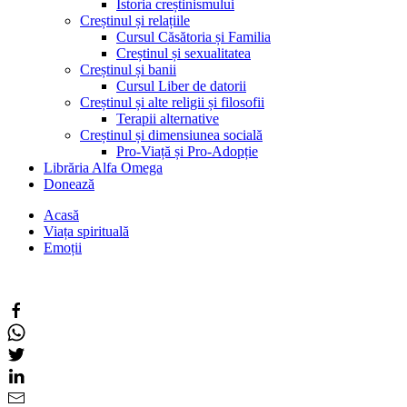
Istoria creștinismului
Creștinul și relațiile
Cursul Căsătoria și Familia
Creștinul și sexualitatea
Creștinul și banii
Cursul Liber de datorii
Creștinul și alte religii și filosofii
Terapii alternative
Creștinul și dimensiunea socială
Pro-Viață și Pro-Adopție
Librăria Alfa Omega
Donează
Acasă
Viața spirituală
Emoții