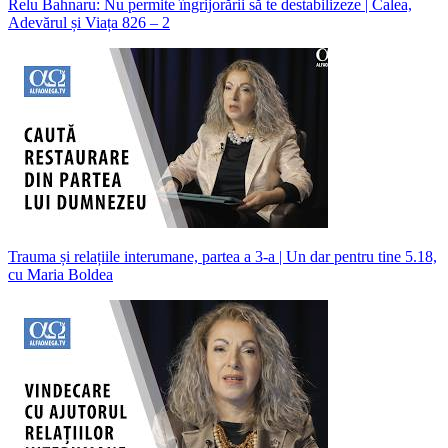
Relu Bahnaru: Nu permite îngrijorării să te destabilizeze | Calea,
Adevărul și Viața 826 – 2
Trauma și relațiile interumane, partea a 3-a | Un dar pentru tine 5.18,
cu Maria Boldea