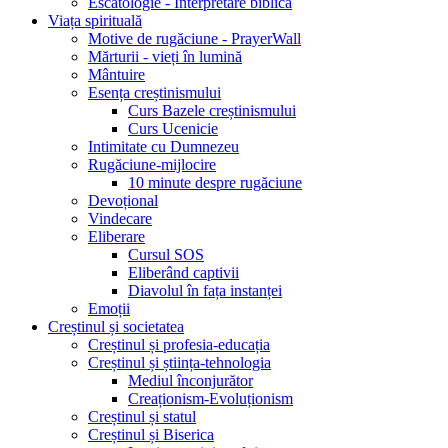
Escatologie - Interpretare biblică
Viața spirituală
Motive de rugăciune - PrayerWall
Mărturii - vieți în lumină
Mântuire
Esența creștinismului
Curs Bazele creștinismului
Curs Ucenicie
Intimitate cu Dumnezeu
Rugăciune-mijlocire
10 minute despre rugăciune
Devoțional
Vindecare
Eliberare
Cursul SOS
Eliberând captivii
Diavolul în fața instanței
Emoții
Creștinul și societatea
Creștinul și profesia-educația
Creștinul și știința-tehnologia
Mediul înconjurător
Creaționism-Evoluționism
Creștinul și statul
Creștinul și Biserica