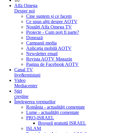
Alfa Omega
Despre noi
Cine suntem și ce facem
Ce spun alții despre AOTV
Noutăți Alfa Omega TV
Proiecte - Cum poți fi parte?
Donează
Campanii media
Aplicația mobilă AOTV
Newsletter email
Revista AOTV Magazin
Pagina de Facebook AOTV
Canal TV
live&emisiuni
Video
Mediacenter
Știri
creștine
Înțelegerea vremurilor
România - actualități comentate
Lume - actualități comentate
PRO-ISRAEL
Broșură gratuită ISRAEL
ISLAM