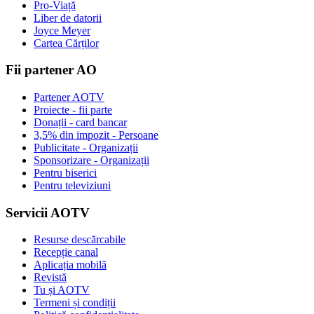
Pro-Viață
Liber de datorii
Joyce Meyer
Cartea Cărților
Fii partener AO
Partener AOTV
Proiecte - fii parte
Donații - card bancar
3,5% din impozit - Persoane
Publicitate - Organizații
Sponsorizare - Organizații
Pentru biserici
Pentru televiziuni
Servicii AOTV
Resurse descărcabile
Recepție canal
Aplicația mobilă
Revistă
Tu și AOTV
Termeni și condiții