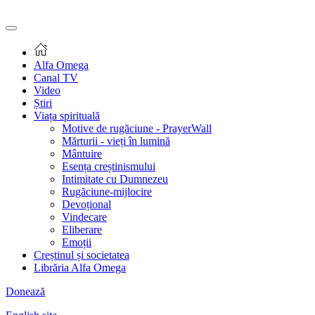
Alfa Omega
Canal TV
Video
Știri
Viața spirituală
Motive de rugăciune - PrayerWall
Mărturii - vieți în lumină
Mântuire
Esența creștinismului
Intimitate cu Dumnezeu
Rugăciune-mijlocire
Devoțional
Vindecare
Eliberare
Emoții
Creștinul și societatea
Librăria Alfa Omega
Donează