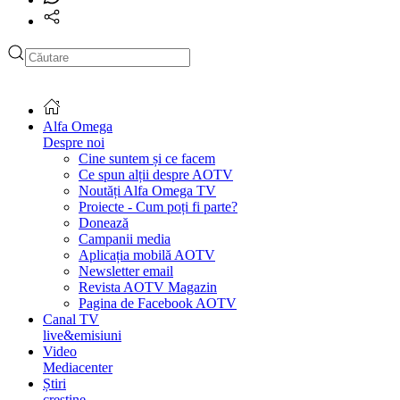
Alfa Omega
Despre noi
Cine suntem și ce facem
Ce spun alții despre AOTV
Noutăți Alfa Omega TV
Proiecte - Cum poți fi parte?
Donează
Campanii media
Aplicația mobilă AOTV
Newsletter email
Revista AOTV Magazin
Pagina de Facebook AOTV
Canal TV
live&emisiuni
Video
Mediacenter
Știri
creștine