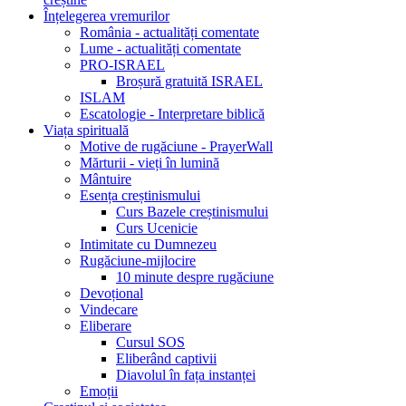
Înțelegerea vremurilor
România - actualități comentate
Lume - actualități comentate
PRO-ISRAEL
Broșură gratuită ISRAEL
ISLAM
Escatologie - Interpretare biblică
Viața spirituală
Motive de rugăciune - PrayerWall
Mărturii - vieți în lumină
Mântuire
Esența creștinismului
Curs Bazele creștinismului
Curs Ucenicie
Intimitate cu Dumnezeu
Rugăciune-mijlocire
10 minute despre rugăciune
Devoțional
Vindecare
Eliberare
Cursul SOS
Eliberând captivii
Diavolul în fața instanței
Emoții