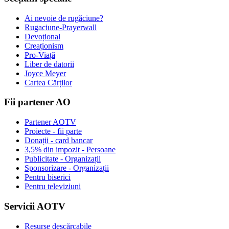
Ai nevoie de rugăciune?
Rugaciune-Prayerwall
Devoțional
Creaționism
Pro-Viață
Liber de datorii
Joyce Meyer
Cartea Cărților
Fii partener AO
Partener AOTV
Proiecte - fii parte
Donații - card bancar
3,5% din impozit - Persoane
Publicitate - Organizații
Sponsorizare - Organizații
Pentru biserici
Pentru televiziuni
Servicii AOTV
Resurse descărcabile