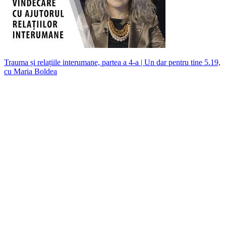
Trauma și relațiile interumane, partea a 4-a | Un dar pentru tine 5.19,
cu Maria Boldea