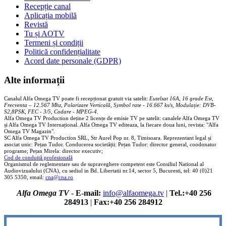
Recepție canal
Aplicația mobilă
Revistă
Tu și AOTV
Termeni și condiții
Politică confidențialitate
Acord date personale (GDPR)
Alte informații
Canalul Alfa Omega TV poate fi recepționat gratuit via satelit:
Eutelsat 16A, 16 grade Est,
Frecventa – 12.567 Mhz, Polarizare
Vertica
lă, Symbol rate - 16.667 ks/s, Modulație: DVB-
S2,8PSK, FEC - 3/5, Codare - MPEG-4
.
Alfa Omega TV Production deține 2 licențe de emisie TV pe satelit: canalele Alfa Omega TV
și Alfa Omega TV Internațional. Alfa Omega TV editeaza, la fiecare doua luni, revista: "Alfa
Omega TV Magazin".
SC Alfa Omega TV Production SRL, Str Aurel Pop nr. 8, Timisoara. Reprezentant legal și
asociat unic: Pețan Tudor. Conducerea societății: Pețan Tudor: director general, coodonator
programe; Pețan Mirela: director executiv;
Cod de conduită profesională
Organismul de reglementare sau de supraveghere competent este Consiliul National al
Audiovizualului (CNA), cu sediul in Bd. Libertatii nr.14, sector 5, Bucuresti, tel: 40 (0)21
305 5350, email:
cna@cna.ro
Alfa Omega TV
-
E-mail:
info@alfaomega.tv
|
Tel.:+40 256
284913
|
Fax:+40 256 284912