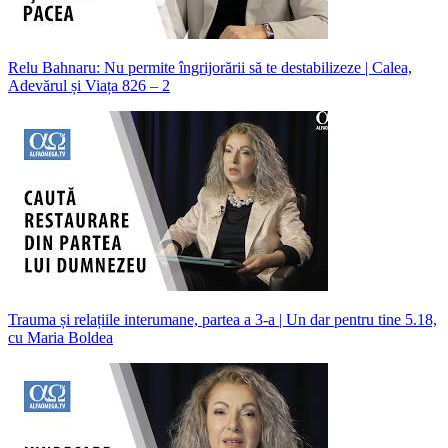
Relu Bahnaru: Nu permite îngrijorării să te destabilizeze | Calea,
Adevărul și Viața 826 – 2
Trauma și relațiile interumane, partea a 3-a | Un dar pentru tine 5.18,
cu Maria Boldea