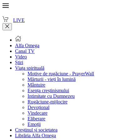
LIVE
Alfa Omega
Canal TV
Video
Știri
Viața spirituală
Motive de rugăciune - PrayerWall
Mărturii - vieți în lumină
Mântuire
Esența creștinismului
Intimitate cu Dumnezeu
Rugăciune-mijlocire
Devoțional
Vindecare
Eliberare
Emoții
Creștinul și societatea
Librăria Alfa Omega