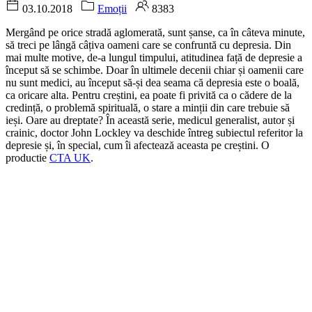
03.10.2018
Emoții
8383
Mergând pe orice stradă aglomerată, sunt șanse, ca în câteva minute,
să treci pe lângă câțiva oameni care se confruntă cu depresia. Din
mai multe motive, de-a lungul timpului, atitudinea față de depresie a
început să se schimbe. Doar în ultimele decenii chiar și oamenii care
nu sunt medici, au început să-și dea seama că depresia este o boală,
ca oricare alta. Pentru creștini, ea poate fi privită ca o cădere de la
credință, o problemă spirituală, o stare a minții din care trebuie să
ieși. Oare au dreptate? În această serie, medicul generalist, autor și
crainic, doctor John Lockley va deschide întreg subiectul referitor la
depresie și, în special, cum îi afectează aceasta pe creștini. O
productie
CTA UK
.