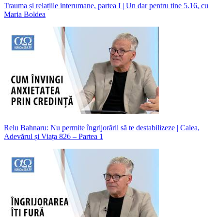
Trauma și relațiile interumane, partea I | Un dar pentru tine 5.16, cu
Maria Boldea
Relu Bahnaru: Nu permite îngrijorării să te destabilizeze | Calea,
Adevărul și Viața 826 – Partea 1