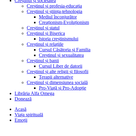
Creștinul și societatea
Creștinul și profesia-educația
Creștinul și știința-tehnologia
Mediul înconjurător
Creaționism-Evoluționism
Creștinul și statul
Creștinul și Biserica
Istoria creștinismului
Creștinul și relațiile
Cursul Căsătoria și Familia
Creștinul și sexualitatea
Creștinul și banii
Cursul Liber de datorii
Creștinul și alte religii și filosofii
Terapii alternative
Creștinul și dimensiunea socială
Pro-Viață și Pro-Adopție
Librăria Alfa Omega
Donează
Acasă
Viața spirituală
Emoții