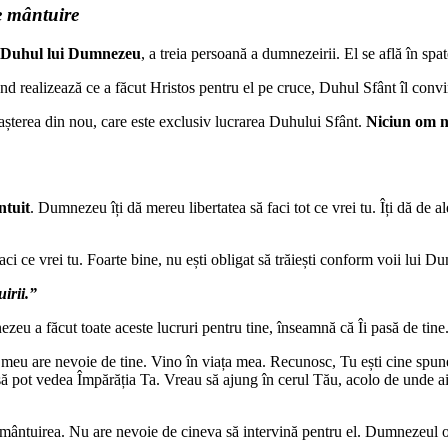
e mântuire
Duhul lui Dumnezeu
, a treia persoană a dumnezeirii. El se află în spa
d realizează ce a făcut Hristos pentru el pe cruce, Duhul Sfânt îl convi
nașterea din nou, care este exclusiv lucrarea Duhului Sfânt.
Niciun om n
ntuit
. Dumnezeu îți dă mereu libertatea să faci tot ce vrei tu. Îți dă de a
aci ce vrei tu. Foarte bine, nu ești obligat să trăiești conform voii lui
irii.”
nezeu a făcut toate aceste lucruri pentru tine, înseamnă că Îi pasă de tin
l meu are nevoie de tine. Vino în viața mea. Recunosc, Tu ești cine spune 
să pot vedea Împărăția Ta. Vreau să ajung în cerul Tău, acolo de unde ai
e mântuirea. Nu are nevoie de cineva să intervină pentru el. Dumnezeul 