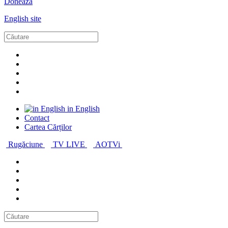
Donează
English site
in English
Contact
Cartea Cărților
Rugăciune
TV LIVE
AOTVi