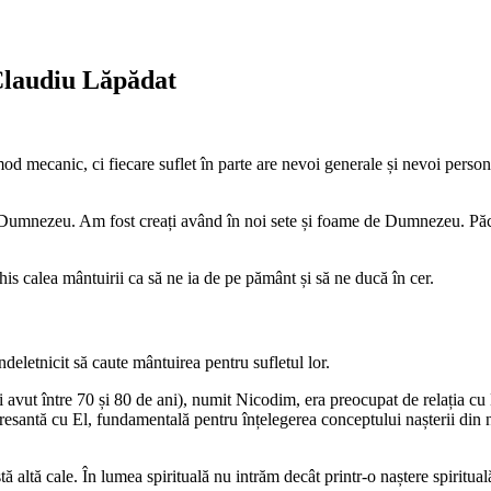
Claudiu Lăpădat
mod mecanic, ci fiecare suflet în parte are nevoi generale și nevoi perso
 Dumnezeu. Am fost creați având în noi sete și foame de Dumnezeu. Păc
s calea mântuirii ca să ne ia de pe pământ și să ne ducă în cer.
deletnicit să caute mântuirea pentru sufletul lor.
i avut între 70 și 80 de ani), numit Nicodim, era preocupat de relația
resantă cu El, fundamentală pentru înțelegerea conceptului nașterii din n
 altă cale. În lumea spirituală nu intrăm decât printr-o naștere spiritual