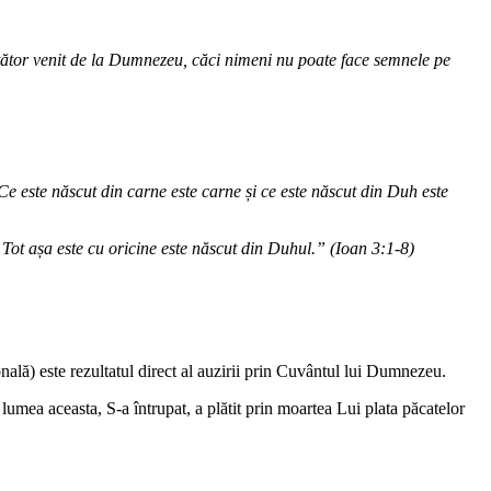
nvăţător venit de la Dumnezeu, căci nimeni nu poate face semnele pe
e este născut din carne este carne și ce este născut din Duh este
e. Tot așa este cu oricine este născut din Duhul.” (Ioan 3:1-8)
nală) este rezultatul direct al auzirii prin Cuvântul lui Dumnezeu.
lumea aceasta, S-a întrupat, a plătit prin moartea Lui plata păcatelor