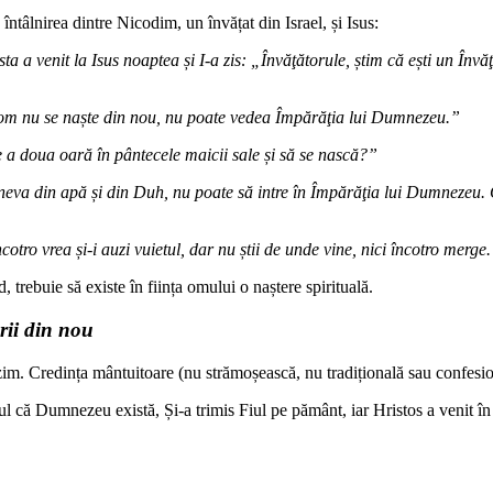
întâlnirea dintre Nicodim, un învățat din Israel, și Isus:
sta a venit la Isus noaptea și I-a zis: „Învăţătorule, știm că ești un Î
un om nu se naște din nou, nu poate vedea Împărăţia lui Dumnezeu.”
 a doua oară în pântecele maicii sale și să se nască?”
ineva din apă și din Duh, nu poate să intre în Împărăţia lui Dumnezeu. C
ncotro vrea și-i auzi vuietul, dar nu știi de unde vine, nici încotro merg
, trebuie să existe în ființa omului o naștere spirituală.
rii din nou
uzim. Credința mântuitoare (nu strămoșească, nu tradițională sau confesio
ul că Dumnezeu există, Și-a trimis Fiul pe pământ, iar Hristos a venit în 