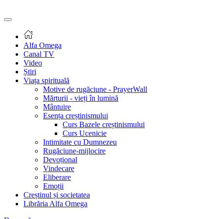
Alfa Omega
Canal TV
Video
Știri
Viața spirituală
Motive de rugăciune - PrayerWall
Mărturii - vieți în lumină
Mântuire
Esența creștinismului
Curs Bazele creștinismului
Curs Ucenicie
Intimitate cu Dumnezeu
Rugăciune-mijlocire
Devoțional
Vindecare
Eliberare
Emoții
Creștinul și societatea
Librăria Alfa Omega