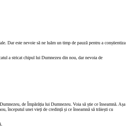
nale. Dar este nevoie să ne luăm un timp de pauză pentru a conștientiza
atul a stricat chipul lui Dumnezeu din nou, dar nevoia de
 cu Dumnezeu, de Împărăția lui Dumnezeu. Voia să știe ce înseamnă. Așa
ou, începutul unei vieți de credință și ce înseamnă să trăiești cu
ă.