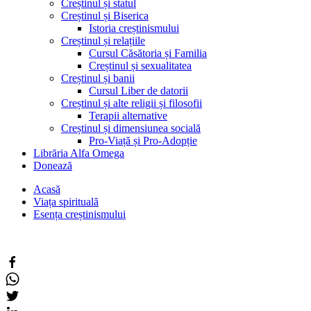
Creștinul și statul
Creștinul și Biserica
Istoria creștinismului
Creștinul și relațiile
Cursul Căsătoria și Familia
Creștinul și sexualitatea
Creștinul și banii
Cursul Liber de datorii
Creștinul și alte religii și filosofii
Terapii alternative
Creștinul și dimensiunea socială
Pro-Viață și Pro-Adopție
Librăria Alfa Omega
Donează
Acasă
Viața spirituală
Esența creștinismului