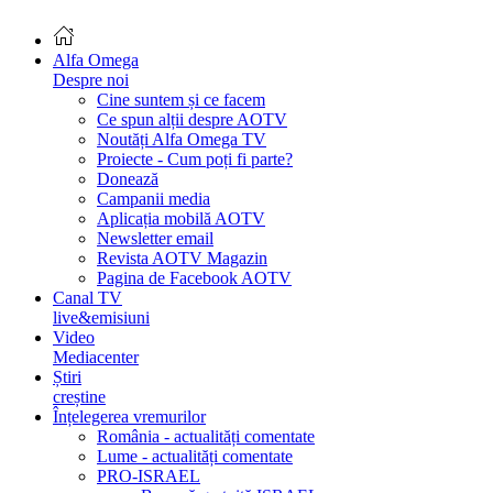
Alfa Omega
Despre noi
Cine suntem și ce facem
Ce spun alții despre AOTV
Noutăți Alfa Omega TV
Proiecte - Cum poți fi parte?
Donează
Campanii media
Aplicația mobilă AOTV
Newsletter email
Revista AOTV Magazin
Pagina de Facebook AOTV
Canal TV
live&emisiuni
Video
Mediacenter
Știri
creștine
Înțelegerea vremurilor
România - actualități comentate
Lume - actualități comentate
PRO-ISRAEL