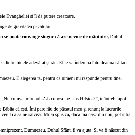
tele Evangheliei și îi dă putere creatoare.
nge de gravitatea păcatului.
u se poate convinge singur că are nevoie de mântuire,
Duhul
les dintre binele adevărat și rău. El te va îndemna întotdeauna să faci
 Dumnezeu. E alegerea ta, pentru că nimeni nu răspunde pentru tine.
e. „Nu cumva ar trebui să-L cunosc pe Isus Hristos?”, te întrebi apoi.
Biblia că ești. Îmi pare rău de păcatul meu și renunț la lucrurile
 venit ca să ne salvezi. Mi-ai spus că, dacă mă nasc din nou, pot intra
omniprezent, Dumnezeu, Duhul Sfânt, îl va ajuta. Și va fi născut din