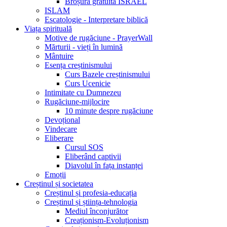
Broșură gratuită ISRAEL
ISLAM
Escatologie - Interpretare biblică
Viața spirituală
Motive de rugăciune - PrayerWall
Mărturii - vieți în lumină
Mântuire
Esența creștinismului
Curs Bazele creștinismului
Curs Ucenicie
Intimitate cu Dumnezeu
Rugăciune-mijlocire
10 minute despre rugăciune
Devoțional
Vindecare
Eliberare
Cursul SOS
Eliberând captivii
Diavolul în fața instanței
Emoții
Creștinul și societatea
Creștinul și profesia-educația
Creștinul și știința-tehnologia
Mediul înconjurător
Creaționism-Evoluționism