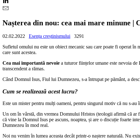
Nașterea din nou: cea mai mare minune | 
02.02.2022
Esența creștinismului
3291
Sufletul omului nu este un obiect mecanic sau care poate fi operat în 
care sunt acestea.
Cea mai importantă nevoie
a tuturor ființelor umane este nevoia de
transcendent a rămas.
Când Domnul Isus, Fiul lui Dumnezeu, s-a întrupat pe pământ, a deschi
Cum se realizează acest lucru?
Este un mister pentru mulți oameni, pentru singurul motiv că nu s-au în
Un om în vârstă, din vremea Domnului Hristos (teologii afirmă că ar f
că vine la Domnul Isus pe ascuns, noaptea, și are o discuție foarte inte
Dumnezeu în mod real.
Noi nu venim în lumea aceasta decât printr-o naștere naturală. Nu există