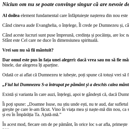
Niciun om nu se poate convinge singur că are nevoie d
Al doilea
element fundamental care înfăptuiește nașterea din nou este
Când cineva aude Evanghelia, o înțelege, Îl crede pe Dumnezeu și, cân
Când aceste lucruri sunt puse împreună, credința și pocăința, are loc 
Sfânt este Cel care ne duce în dimensiunea spirituală.
Vrei sau nu să fii mântuit?
Dar omul este pus în fața unei alegeri: dacă vrea sau nu să fie mâ
binele, dar alegerea îți aparține.
Odată ce ai aflat că Dumnezeu te iubește, poți spune că totuși vrei să f
„Fiul lui Dumnezeu S-a întrupat pe pământ și a deschis calea mântu
Există și varianta în care auzi, înțelegi, apoi te gândești că, dacă Dum
Îi poți spune: „Doamne Isuse, nu știu unde ești, nu te aud, dar sufletu
greșite pe care le-am făcut. Vino în viața mea și naște-mă din nou, ca 
și eu în Împărăția Ta. Ajută-mă.”
În acest mod, fiecare om de pe pământ, în orice loc s-ar afla, primeșt