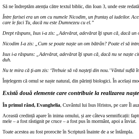
Să ne îndreptăm atenția către textul biblic, din Ioan 3, unde este redată 
Între farisei era un om cu numele Nicodim, un fruntaș al iudeilor. Ace
care le faci Tu, dacă nu este Dumnezeu cu el.”
Drept răspuns, Isus i-a zis: „Adevărat, adevărat îţi spun că, dacă 
Nicodim I-a zis: „Cum se poate naște un om bătrân? Poate el să intre
Isus i-a răspuns: „Adevărat, adevărat îţi spun că, dacă nu se naște c
duh.
Nu te mira că ţi-am zis: ‘Trebuie să vă nașteţi din nou.’ Vântul suflă î
Înțelegem că omul se naște natural, din părinți biologici. În același mod
Există două elemente care contribuie la realizarea naște
În primul rând, Evanghelia
, Cuvântul lui Isus Hristos, pe care Îl a
Această credință apare în inima omului, și are câteva semnificații: fapt
mele – a fost răstignit pe cruce – a fost pus în mormânt, apoi a înviat.
Toate acestea au fost prorocite în Scriptură înainte de a se întâmpla.