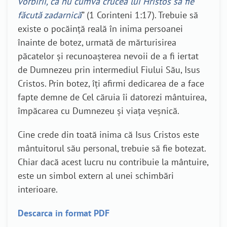
vorbirii, ca nu cumva crucea lui Hristos să fie
făcută zadarnică
” (1 Corinteni 1:17). Trebuie să
existe o pocăință reală în inima persoanei
înainte de botez, urmată de mărturisirea
păcatelor și recunoașterea nevoii de a fi iertat
de Dumnezeu prin intermediul Fiului Său, Isus
Cristos. Prin botez, îți afirmi dedicarea de a face
fapte demne de Cel căruia îi datorezi mântuirea,
împăcarea cu Dumnezeu și viața veșnică.
Cine crede din toată inima că Isus Cristos este
mântuitorul său personal, trebuie să fie botezat.
Chiar dacă acest lucru nu contribuie la mântuire,
este un simbol extern al unei schimbări
interioare.
Descarca in format PDF