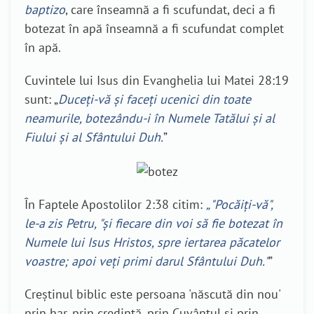
baptizo
, care înseamnă a fi scufundat, deci a fi
botezat în apă înseamnă a fi scufundat complet
în apă.
Cuvintele lui Isus din Evanghelia lui Matei 28:19
sunt: „
Duceți-vă și faceți ucenici din toate
neamurile, botezându-i în Numele Tatălui și al
Fiului și al Sfântului Duh.
”
În Faptele Apostolilor 2:38 citim:
„
"Pocăiți-vă",
le-a zis Petru, "și fiecare din voi să fie botezat în
Numele lui Isus Hristos, spre iertarea păcatelor
voastre; apoi veți primi darul Sfântului Duh."
”
Creștinul biblic este persoana 'născută din nou'
prin har, prin credință, prin Cuvântul și prin