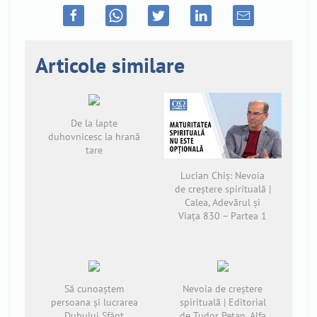
Articole similare
De la lapte
duhovnicesc la hrană
tare
Lucian Chiș: Nevoia
de creștere spirituală |
Calea, Adevărul și
Viața 830 – Partea 1
Să cunoaștem
Nevoia de creștere
persoana și lucrarea
spirituală | Editorial
Duhului Sfânt
de Tudor Pețan, Alfa