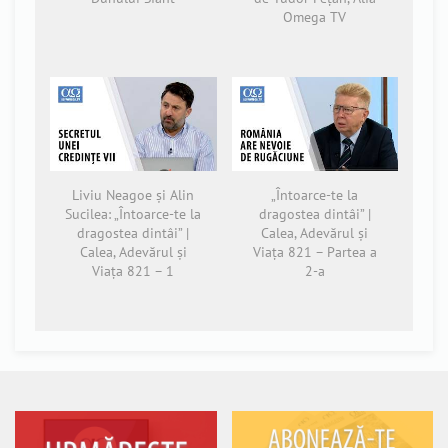
Omega TV
Liviu Neagoe și Alin
„Întoarce-te la
Sucilea: „Întoarce-te la
dragostea dintâi” |
dragostea dintâi” |
Calea, Adevărul și
Calea, Adevărul și
Viața 821 – Partea a
Viața 821 – 1
2-a