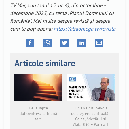
TV Magazin (anul 15, nr. 4), din octombrie -
decembrie 2025, cu tema „Planul Domnului cu
România”. Mai multe despre revistă și despre
cum te poți abona:
https://alfaomega.tv/revista
Articole similare
De la lapte
Lucian Chiș: Nevoia
duhovnicesc la hrană
de creștere spirituală |
tare
Calea, Adevărul și
Viața 830 – Partea 1