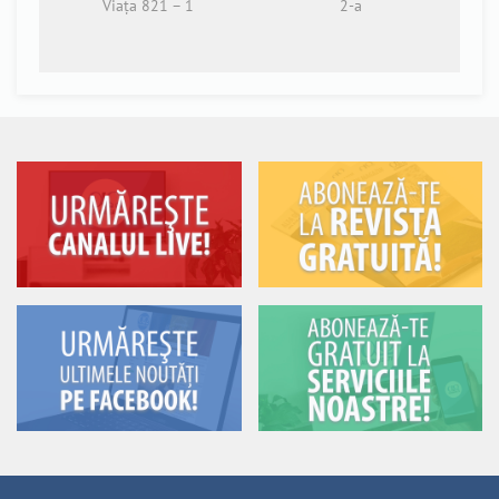
Viața 821 – 1
2-a