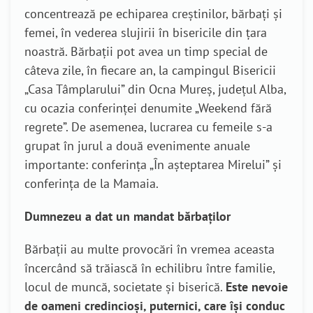
concentrează pe echiparea creștinilor, bărbați și
femei, în vederea slujirii în bisericile din țara
noastră. Bărbații pot avea un timp special de
câteva zile, în fiecare an, la campingul Bisericii
„Casa Tâmplarului” din Ocna Mureș, județul Alba,
cu ocazia conferinței denumite „Weekend fără
regrete”. De asemenea, lucrarea cu femeile s-a
grupat în jurul a două evenimente anuale
importante: conferința „În așteptarea Mirelui” și
conferința de la Mamaia.
Dumnezeu a dat un mandat bărbaților
Bărbații au multe provocări în vremea aceasta
încercând să trăiască în echilibru între familie,
locul de muncă, societate și biserică.
Este nevoie
de oameni credincioși, puternici, care își conduc