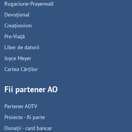
Rugaciune-Prayerwall
Devoțional
Creaționism
Pro-Viață
Liber de datorii
Joyce Meyer
Cartea Cărților
Fii partener AO
Partener AOTV
Proiecte - fii parte
Donații - card bancar