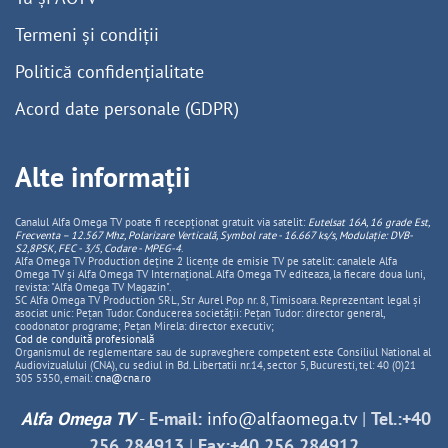
Termeni și condiții
Politică confidențialitate
Acord date personale (GDPR)
Alte informații
Canalul Alfa Omega TV poate fi recepționat gratuit via satelit:
Eutelsat 16A, 16 grade Est,
Frecventa – 12.567 Mhz, Polarizare
Vertica
lă, Symbol rate - 16.667 ks/s, Modulație: DVB-
S2,8PSK, FEC - 3/5, Codare - MPEG-4
.
Alfa Omega TV Production deține 2 licențe de emisie TV pe satelit: canalele Alfa
Omega TV și Alfa Omega TV Internațional. Alfa Omega TV editeaza, la fiecare doua luni,
revista: "Alfa Omega TV Magazin".
SC Alfa Omega TV Production SRL, Str Aurel Pop nr. 8, Timisoara. Reprezentant legal și
asociat unic: Pețan Tudor. Conducerea societății: Pețan Tudor: director general,
coodonator programe; Pețan Mirela: director executiv;
Cod de conduită profesională
Organismul de reglementare sau de supraveghere competent este Consiliul National al
Audiovizualului (CNA), cu sediul in Bd. Libertatii nr.14, sector 5, Bucuresti, tel: 40 (0)21
305 5350, email:
cna@cna.ro
Alfa Omega TV
-
E-mail:
info@alfaomega.tv
|
Tel.:+40
256 284913
|
Fax:+40 256 284912