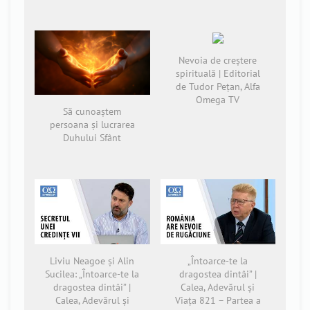
Nevoia de creștere
spirituală | Editorial
de Tudor Pețan, Alfa
Omega TV
Să cunoaștem
persoana și lucrarea
Duhului Sfânt
Liviu Neagoe și Alin
„Întoarce-te la
Sucilea: „Întoarce-te la
dragostea dintâi” |
dragostea dintâi” |
Calea, Adevărul și
Calea, Adevărul și
Viața 821 – Partea a