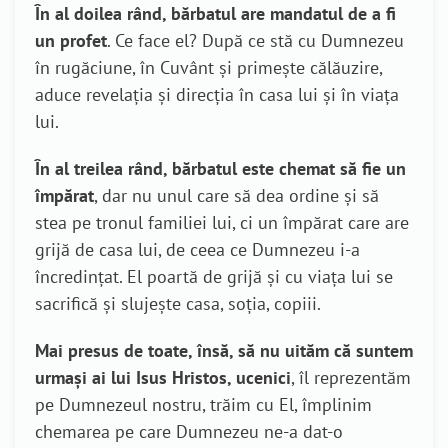
În al doilea rând, bărbatul are mandatul de a fi
un profet
. Ce face el? După ce stă cu Dumnezeu
în rugăciune, în Cuvânt și primește călăuzire,
aduce revelația și direcția în casa lui și în viața
lui.
În al treilea rând, bărbatul este chemat să fie un
împărat
, dar nu unul care să dea ordine și să
stea pe tronul familiei lui, ci un împărat care are
grijă de casa lui, de ceea ce Dumnezeu i-a
încredințat. El poartă de grijă și cu viața lui se
sacrifică și slujește casa, soția, copiii.
Mai presus de toate, însă, să nu uităm că suntem
urmași ai lui Isus Hristos, ucenici
, îl reprezentăm
pe Dumnezeul nostru, trăim cu El, împlinim
chemarea pe care Dumnezeu ne-a dat-o