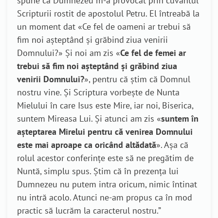
spune că Dumnezeu m-a provocat prin cuvântul
Scripturii rostit de apostolul Petru. El întreabă la
un moment dat «Ce fel de oameni ar trebui să
fim noi așteptând și grăbind ziua venirii
Domnului?» Și noi am zis «
Ce fel de femei ar
trebui să fim noi așteptând și grăbind ziua
venirii Domnului?
», pentru că știm că Domnul
nostru vine. Și Scriptura vorbește de Nunta
Mielului în care Isus este Mire, iar noi, Biserica,
suntem Mireasa Lui. Și atunci am zis «
suntem în
așteptarea Mirelui pentru că venirea Domnului
este mai aproape ca oricând altădată
». Așa că
rolul acestor conferințe este să ne pregătim de
Nuntă, simplu spus. Știm că în prezența lui
Dumnezeu nu putem intra oricum, nimic întinat
nu intră acolo. Atunci ne-am propus ca în mod
practic să lucrăm la caracterul nostru.”