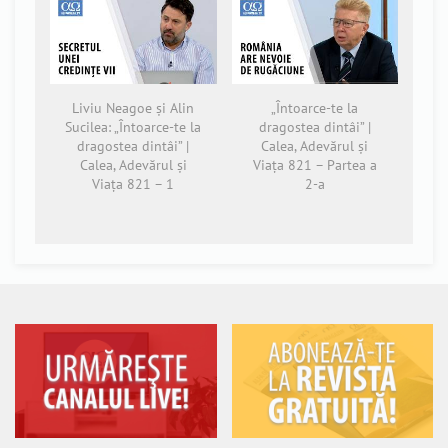
Liviu Neagoe și Alin
„Întoarce-te la
Sucilea: „Întoarce-te la
dragostea dintâi” |
dragostea dintâi” |
Calea, Adevărul și
Calea, Adevărul și
Viața 821 – Partea a
Viața 821 – 1
2-a