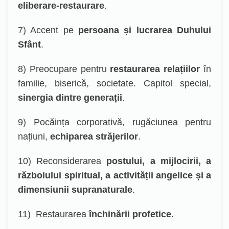
eliberare-restaurare
.
7) Accent pe
persoana și lucrarea Duhului
Sfânt
.
8) Preocupare pentru
restaurarea relațiilor
în
familie, biserică, societate. Capitol special,
sinergia dintre generații
.
9) Pocăința corporativă, rugăciunea pentru
națiuni,
echiparea străjerilor
.
10) Reconsiderarea
postului, a mijlocirii, a
războiului spiritual, a activității angelice și a
dimensiunii supranaturale
.
11)
Restaurarea
închinării profetice
.