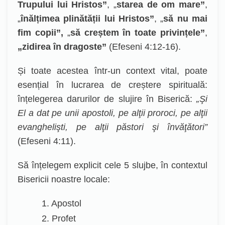
Trupului lui Hristos”
, „
starea de om mare”
,
„
înălțimea plinătății lui Hristos”
, „
să nu mai
fim copii”,
„
să creștem în toate privințele”
,
„zidirea în dragoste”
(Efeseni 4:12-16).
Și toate acestea într-un context vital, poate
esențial în lucrarea de creștere spirituală:
înțelegerea darurilor de slujire în Biserică:
„Şi
El a dat pe unii apostoli, pe alţii proroci, pe alţii
evanghelişti, pe alţii păstori şi învăţători”
(Efeseni 4:11).
Să înțelegem explicit cele 5 slujbe, în contextul
Bisericii noastre locale:
1. Apostol
2. Profet