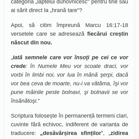
categoria „laptelui duhovnicesc” pentru tine sau
ai sărit direct la „hrană tare”?
Apoi, să citim împreună Marcu 16:17-18
versetele care se adresează
fiecărui creștin
născut din nou.
„
Iată semnele care vor însoţi pe cei ce vor
crede
: în Numele Meu vor scoate draci, vor
vorbi în limbi noi, vor lua în mână şerpi, dacă
vor bea ceva de moarte, nu-i va vătăma, îşi vor
pune mâinile peste bolnavi, şi bolnavii se vor
însănătoşi.
”
Scriptura folosește în permanență termeni clari,
cuvinte fără echivoc, indiferent de varianta de
traducere:
„desăvârșirea sfinților
”, „
zidirea