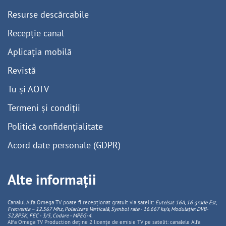
Resurse descărcabile
Recepție canal
Aplicația mobilă
Revistă
Tu și AOTV
Termeni și condiții
Politică confidențialitate
Acord date personale (GDPR)
Alte informații
Canalul Alfa Omega TV poate fi recepționat gratuit via satelit:
Eutelsat 16A, 16 grade Est,
Frecventa – 12.567 Mhz, Polarizare
Vertica
lă, Symbol rate - 16.667 ks/s, Modulație: DVB-
S2,8PSK, FEC - 3/5, Codare - MPEG-4
.
Alfa Omega TV Production deține 2 licențe de emisie TV pe satelit: canalele Alfa