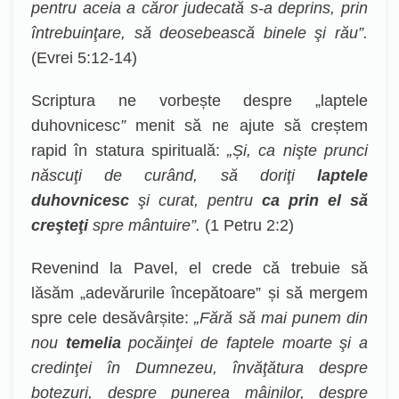
pentru aceia a căror judecată s-a deprins, prin
întrebuinţare, să deosebească binele şi rău”.
(Evrei 5:12-14)
Scriptura ne vorbește despre „laptele
duhovnicesc
”
menit să ne ajute să creștem
rapid în statura spirituală:
„
Și, ca nişte prunci
născuţi de curând, să doriţi
laptele
duhovnicesc
şi curat, pentru
ca prin el să
creşteţi
spre mântuire”.
(1 Petru 2:2)
Revenind la Pavel, el crede că trebuie să
lăsăm „adevărurile începătoare” și să mergem
spre cele desăvârșite:
„Fără să mai punem din
nou
temelia
pocăinţei de faptele moarte şi a
credinţei în Dumnezeu, învăţătura despre
botezuri, despre punerea mâinilor, despre