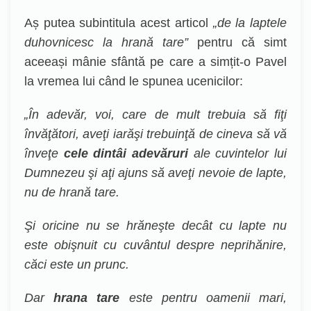
Aș putea subintitula acest articol
„de la laptele
duhovnicesc la hrană tare”
pentru că simt
aceeași mânie sfântă pe care a simțit-o Pavel
la vremea lui când le spunea ucenicilor:
„
În adevăr, voi, care de mult trebuia să fiţi
învăţători, aveţi iarăşi trebuinţă de cineva să vă
înveţe
cele dintâi adevăruri
ale cuvintelor lui
Dumnezeu şi aţi ajuns să aveţi nevoie de lapte,
nu de hrană tare.
Şi oricine nu se hrăneşte decât cu lapte nu
este obişnuit cu cuvântul despre neprihănire,
căci este un prunc.
Dar
hrana tare
este pentru oamenii mari,