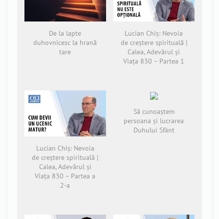
De la lapte
Lucian Chiș: Nevoia
duhovnicesc la hrană
de creștere spirituală |
tare
Calea, Adevărul și
Viața 830 – Partea 1
Să cunoaștem
persoana și lucrarea
Duhului Sfânt
Lucian Chiș: Nevoia
de creștere spirituală |
Calea, Adevărul și
Viața 830 – Partea a
2-a