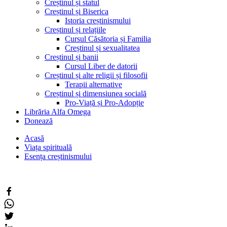
Creștinul și statul
Creștinul și Biserica
Istoria creștinismului
Creștinul și relațiile
Cursul Căsătoria și Familia
Creștinul și sexualitatea
Creștinul și banii
Cursul Liber de datorii
Creștinul și alte religii și filosofii
Terapii alternative
Creștinul și dimensiunea socială
Pro-Viață și Pro-Adopție
Librăria Alfa Omega
Donează
Acasă
Viața spirituală
Esența creștinismului