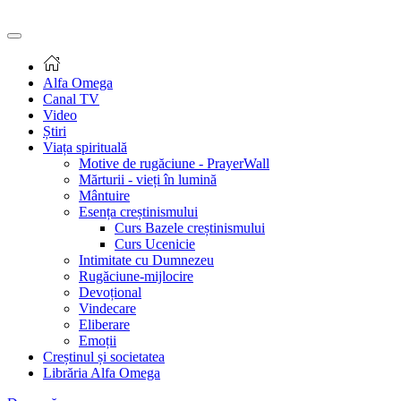
Alfa Omega
Canal TV
Video
Știri
Viața spirituală
Motive de rugăciune - PrayerWall
Mărturii - vieți în lumină
Mântuire
Esența creștinismului
Curs Bazele creștinismului
Curs Ucenicie
Intimitate cu Dumnezeu
Rugăciune-mijlocire
Devoțional
Vindecare
Eliberare
Emoții
Creștinul și societatea
Librăria Alfa Omega