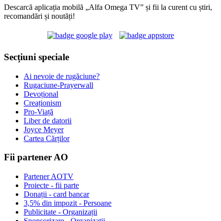
Descarcă aplicația mobilă „Alfa Omega TV” și fii la curent cu știri,
recomandări și noutăți!
Secțiuni speciale
Ai nevoie de rugăciune?
Rugaciune-Prayerwall
Devoțional
Creaționism
Pro-Viață
Liber de datorii
Joyce Meyer
Cartea Cărților
Fii partener AO
Partener AOTV
Proiecte - fii parte
Donații - card bancar
3,5% din impozit - Persoane
Publicitate - Organizații
Sponsorizare - Organizații