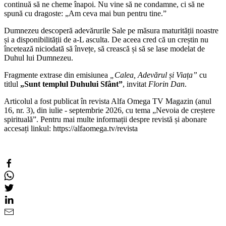
continuă să ne cheme înapoi. Nu vine să ne condamne, ci să ne
spună cu dragoste: „Am ceva mai bun pentru tine.”
Dumnezeu descoperă adevărurile Sale pe măsura maturității noastre
și a disponibilității de a-L asculta. De aceea cred că un creștin nu
încetează niciodată să învețe, să crească și să se lase modelat de
Duhul lui Dumnezeu.
Fragmente extrase din emisiunea
„Calea, Adevărul și Viața”
cu
titlul
„Sunt templul Duhului Sfânt”
, invitat
Florin Dan
.
Articolul a fost publicat în revista Alfa Omega TV Magazin (anul
16, nr. 3), din iulie - septembrie 2026, cu tema „Nevoia de creștere
spirituală”. Pentru mai multe informații despre revistă și abonare
accesați linkul: https://alfaomega.tv/revista