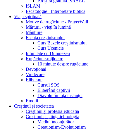
Broșură gratuită ISRAEL
ISLAM
Escatologie - Interpretare biblică
Viața spirituală
Motive de rugăciune - PrayerWall
Mărturii - vieți în lumină
Mântuire
Esența creștinismului
Curs Bazele creștinismului
Curs Ucenicie
Intimitate cu Dumnezeu
Rugăciune-mijlocire
10 minute despre rugăciune
Devoțional
Vindecare
Eliberare
Cursul SOS
Eliberând captivii
Diavolul în fața instanței
Emoții
Creștinul și societatea
Creștinul și profesia-educația
Creștinul și știința-tehnologia
Mediul înconjurător
Creaționism-Evoluționism