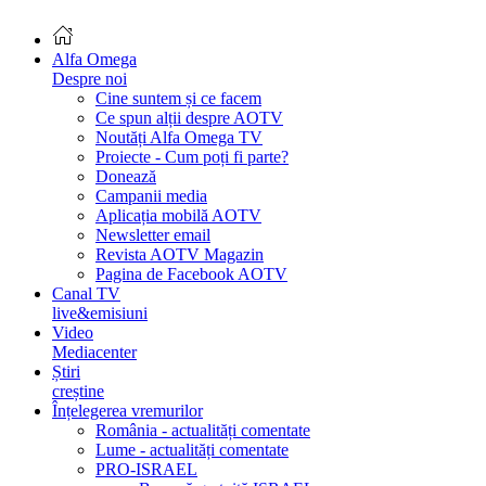
Alfa Omega
Despre noi
Cine suntem și ce facem
Ce spun alții despre AOTV
Noutăți Alfa Omega TV
Proiecte - Cum poți fi parte?
Donează
Campanii media
Aplicația mobilă AOTV
Newsletter email
Revista AOTV Magazin
Pagina de Facebook AOTV
Canal TV
live&emisiuni
Video
Mediacenter
Știri
creștine
Înțelegerea vremurilor
România - actualități comentate
Lume - actualități comentate
PRO-ISRAEL