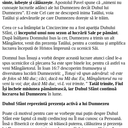
simte, iubește și călăuzește
. Apostolul Pavel spune că „nimeni nu
cunoaște lucrurile adânci ale lui Dumnezeu decât Duhul lui
Dumnezeu”. El este Cel care ne descoperă inima Tatălui, voia
Tatălui și adevărurile pe care Dumnezeu dorește să le trăim.
Ceea ce s-a întâmplat la Cincizecime nu a fost apariția Duhului
Sfânt, ci
începutul unui nou sezon al lucrării Sale pe pământ
.
După înălțarea Domnului Isus la cer, Dumnezeu a trimis un alt
Mângâietor, venit din prezența Tatălui, pentru a continua și amplifica
lucrarea începută de Hristos împreună cu ucenicii Săi.
Domnul Isus Însuși a vorbit despre această lucrare atunci când le-a
spus ucenicilor că plecarea Sa este spre binele lor, pentru că astfel va
veni Mângâietorul. În Ioan 16:7 descoperim frumusețea și
diversitatea lucrării Dumnezeirii:
„Totuși vă spun adevărul: vă este
de folos să Mă duc; căci, dacă nu Mă duc Eu, Mângâietorul nu va
veni la voi; dar, dacă Mă duc, vi-L voi trimite.”
Tatăl trimite, Fiul
Î
și încheie misiunea pământească, iar Duhul Sfânt continuă
lucrarea lui Dumnezeu
în lume.
Duhul Sfânt reprezintă prezența activă a lui Dumnezeu
Poate că motivul pentru care se vorbește mai puțin despre Duhul
Sfânt este faptul că mulți credincioși nu Îl mai cunosc ca Persoană.
Însă o Biserică ce dorește să trăiască puterea, călăuzirea și prezența