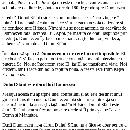
actual: „Pocăiți-vă!” Pocăința nu este o etichetă confesională, ci o
schimbare de direcție, o întoarcere de 180 de grade spre Dumnezeu.
Cred că Duhul Sfânt este Cel care produce această convingere în
inimă. El ne arată păcatul, ne face să înțelegem nevoia de iertare și
ne conduce spre Hristos. Nimeni nu se poate apropia cu adevărat de
Dumnezeu fără lucrarea Lui. Apoi, pe măsură ce omul răspunde prin
credință, Dumnezeu Își face partea: iartă, naște din nou, vindecă,
eliberează și umple cu Duhul Sfânt.
Îmi place să spun că
Dumnezeu nu ne cere lucruri imposibile
. El
ne cheamă să facem pasul nostru de credință, iar apoi intervine cu
puterea Sa. Noi ne întoarcem spre El, iar El ne transformă viața. Noi
credem, iar El face din noi o făptură nouă. Aceasta este frumusețea
Evangheliei.
Duhul Sfânt este darul lui Dumnezeu
Mesajul acesta nu aparține unei confesiuni și nu este destinat unui
grup restrâns de oameni. Dumnezeu iubește lumea întreagă și îi
cheamă pe toți la aceeași viață nouă în Hristos. Duhul Sfânt este
darul Tatălui pentru fiecare om care crede și Îl primește pe Isus ca
Domn și Mântuitor.
Dacă Dumnezeu ne-a dăruit Duhul Sfânt, nu a făcut-o doar pentru a