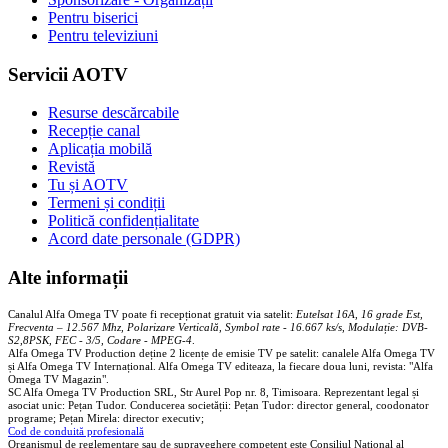
Pentru biserici
Pentru televiziuni
Servicii AOTV
Resurse descărcabile
Recepție canal
Aplicația mobilă
Revistă
Tu și AOTV
Termeni și condiții
Politică confidențialitate
Acord date personale (GDPR)
Alte informații
Canalul Alfa Omega TV poate fi recepționat gratuit via satelit:
Eutelsat 16A, 16 grade Est,
Frecventa – 12.567 Mhz, Polarizare
Vertica
lă, Symbol rate - 16.667 ks/s, Modulație: DVB-
S2,8PSK, FEC - 3/5, Codare - MPEG-4
.
Alfa Omega TV Production deține 2 licențe de emisie TV pe satelit: canalele Alfa Omega TV
și Alfa Omega TV Internațional. Alfa Omega TV editeaza, la fiecare doua luni, revista: "Alfa
Omega TV Magazin".
SC Alfa Omega TV Production SRL, Str Aurel Pop nr. 8, Timisoara. Reprezentant legal și
asociat unic: Pețan Tudor. Conducerea societății: Pețan Tudor: director general, coodonator
programe; Pețan Mirela: director executiv;
Cod de conduită profesională
Organismul de reglementare sau de supraveghere competent este Consiliul National al