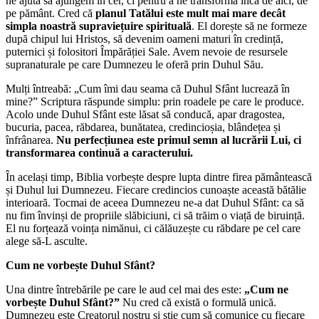
ne ajuta să ajungem în cer, ci pentru a ne transforma încă de aici, de
pe pământ. Cred că
planul Tatălui este mult mai mare decât
simpla noastră supraviețuire spirituală
. El dorește să ne formeze
după chipul lui Hristos, să devenim oameni maturi în credință,
puternici și folositori Împărăției Sale. Avem nevoie de resursele
supranaturale pe care Dumnezeu le oferă prin Duhul Său.
Mulți întreabă: „Cum îmi dau seama că Duhul Sfânt lucrează în
mine?” Scriptura răspunde simplu: prin roadele pe care le produce.
Acolo unde Duhul Sfânt este lăsat să conducă, apar dragostea,
bucuria, pacea, răbdarea, bunătatea, credincioșia, blândețea și
înfrânarea.
Nu perfecțiunea este primul semn al lucrării Lui, ci
transformarea continuă a caracterului.
În același timp, Biblia vorbește despre lupta dintre firea pământească
și Duhul lui Dumnezeu. Fiecare credincios cunoaște această bătălie
interioară. Tocmai de aceea Dumnezeu ne-a dat Duhul Sfânt: ca să
nu fim învinși de propriile slăbiciuni, ci să trăim o viață de biruință.
El nu forțează voința nimănui, ci călăuzește cu răbdare pe cel care
alege să-L asculte.
Cum ne vorbește Duhul Sfânt?
Una dintre întrebările pe care le aud cel mai des este:
„Cum ne
vorbește Duhul Sfânt?”
Nu cred că există o formulă unică.
Dumnezeu este Creatorul nostru și știe cum să comunice cu fiecare