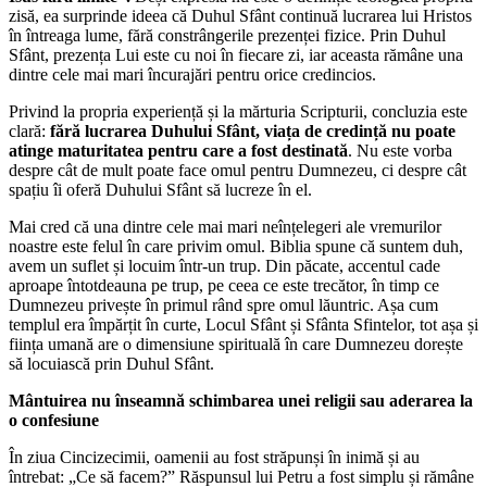
zisă, ea surprinde ideea că Duhul Sfânt continuă lucrarea lui Hristos
în întreaga lume, fără constrângerile prezenței fizice. Prin Duhul
Sfânt, prezența Lui este cu noi în fiecare zi, iar aceasta rămâne una
dintre cele mai mari încurajări pentru orice credincios.
Privind la propria experiență și la mărturia Scripturii, concluzia este
clară:
fără lucrarea Duhului Sfânt, viața de credință nu poate
atinge maturitatea pentru care a fost destinată
. Nu este vorba
despre cât de mult poate face omul pentru Dumnezeu, ci despre cât
spațiu îi oferă Duhului Sfânt să lucreze în el.
Mai cred că una dintre cele mai mari neînțelegeri ale vremurilor
noastre este felul în care privim omul. Biblia spune că suntem duh,
avem un suflet și locuim într-un trup. Din păcate, accentul cade
aproape întotdeauna pe trup, pe ceea ce este trecător, în timp ce
Dumnezeu privește în primul rând spre omul lăuntric. Așa cum
templul era împărțit în curte, Locul Sfânt și Sfânta Sfintelor, tot așa și
ființa umană are o dimensiune spirituală în care Dumnezeu dorește
să locuiască prin Duhul Sfânt.
Mântuirea nu înseamnă schimbarea unei religii sau aderarea la
o confesiune
În ziua Cincizecimii, oamenii au fost străpunși în inimă și au
întrebat: „Ce să facem?” Răspunsul lui Petru a fost simplu și rămâne