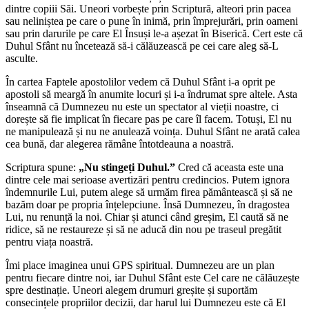
dintre copiii Săi. Uneori vorbește prin Scriptură, alteori prin pacea
sau neliniștea pe care o pune în inimă, prin împrejurări, prin oameni
sau prin darurile pe care El Însuși le-a așezat în Biserică. Cert este că
Duhul Sfânt nu încetează să-i călăuzească pe cei care aleg să-L
asculte.
În cartea Faptele apostolilor vedem că Duhul Sfânt i-a oprit pe
apostoli să meargă în anumite locuri și i-a îndrumat spre altele. Asta
înseamnă că Dumnezeu nu este un spectator al vieții noastre, ci
dorește să fie implicat în fiecare pas pe care îl facem. Totuși, El nu
ne manipulează și nu ne anulează voința. Duhul Sfânt ne arată calea
cea bună, dar alegerea rămâne întotdeauna a noastră.
Scriptura spune:
„Nu stingeți Duhul.”
Cred că aceasta este una
dintre cele mai serioase avertizări pentru credincios. Putem ignora
îndemnurile Lui, putem alege să urmăm firea pământească și să ne
bazăm doar pe propria înțelepciune. Însă Dumnezeu, în dragostea
Lui, nu renunță la noi. Chiar și atunci când greșim, El caută să ne
ridice, să ne restaureze și să ne aducă din nou pe traseul pregătit
pentru viața noastră.
Îmi place imaginea unui GPS spiritual. Dumnezeu are un plan
pentru fiecare dintre noi, iar Duhul Sfânt este Cel care ne călăuzește
spre destinație. Uneori alegem drumuri greșite și suportăm
consecințele propriilor decizii, dar harul lui Dumnezeu este că El