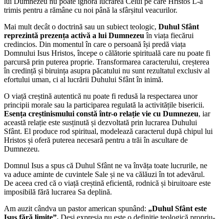
lui Dumnezeu nu poate ignora lucrarea Celui pe care Hristos L-a
trimis pentru a rămâne cu noi până la sfârșitul veacurilor.
Mai mult decât o doctrină sau un subiect teologic,
Duhul Sfânt
reprezintă prezența activă a lui Dumnezeu
în viața fiecărui
credincios. Din momentul în care o persoană își predă viața
Domnului Isus Hristos, începe o călătorie spirituală care nu poate fi
parcursă prin puterea proprie. Transformarea caracterului, creșterea
în credință și biruința asupra păcatului nu sunt rezultatul exclusiv al
efortului uman, ci al lucrării Duhului Sfânt în inimă.
O viață creștină autentică nu poate fi redusă la respectarea unor
principii morale sau la participarea regulată la activitățile bisericii.
Esența creștinismului constă într-o relație vie cu Dumnezeu
, iar
această relație este susținută și dezvoltată prin lucrarea Duhului
Sfânt. El produce rod spiritual, modelează caracterul după chipul lui
Hristos și oferă puterea necesară pentru a trăi în ascultare de
Dumnezeu.
Domnul Isus a spus că Duhul Sfânt ne va învăța toate lucrurile, ne
va aduce aminte de cuvintele Sale și ne va călăuzi în tot adevărul.
De aceea cred că o viață creștină eficientă, rodnică și biruitoare este
imposibilă fără lucrarea Sa deplină.
Am auzit cândva un pastor american spunând:
„Duhul Sfânt este
Isus fără limite”.
Deși expresia nu este o definiție teologică propriu-