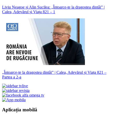
Liviu Neagoe și Alin Sucilea: „Întoarce-te la dragostea dintâi” |
Calea, Adevărul și Viața 821 – 1
„Întoarce-te la dragostea dintâi” | Calea, Adevărul și Viața 821 –
Partea a 2-a
Aplicația mobilă