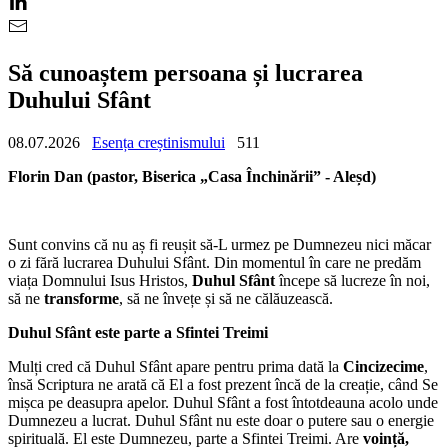
Să cunoaștem persoana și lucrarea
Duhului Sfânt
08.07.2026
Esența creștinismului
511
Florin Dan (pastor, Biserica „Casa Închinării” - Aleșd)
Sunt convins că nu aș fi reușit să-L urmez pe Dumnezeu nici măcar
o zi fără lucrarea Duhului Sfânt. Din momentul în care ne predăm
viața Domnului Isus Hristos,
Duhul Sfânt
începe să lucreze în noi,
să ne
transforme
, să ne învețe și să ne călăuzească.
Duhul Sfânt este parte a Sfintei Treimi
Mulți cred că Duhul Sfânt apare pentru prima dată la
Cincizecime
,
însă Scriptura ne arată că El a fost prezent încă de la creație, când Se
mișca pe deasupra apelor. Duhul Sfânt a fost întotdeauna acolo unde
Dumnezeu a lucrat. Duhul Sfânt nu este doar o putere sau o energie
spirituală. El este Dumnezeu, parte a Sfintei Treimi. Are
voință,