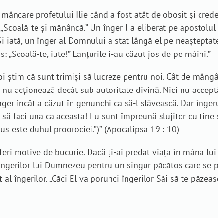
mâncare profetului Ilie când a fost atât de obosit și crede
is: „Scoală-te şi mănâncă.” Un înger l-a eliberat pe apostol
i iată, un înger al Domnului a stat lângă el pe neaşteptate,
is: „Scoală-te, iute!” Lanţurile i-au căzut jos de pe
mâini
.”
noi știm că sunt trimiși să lucreze pentru noi. Cât de mângâ
acționează decât sub autoritate divină. Nici nu acceptă să 
er încât a căzut în genunchi ca să-l slăvească. Dar îngerul
e să faci una ca aceasta! Eu sunt împreună slujitor cu tine şi
us este duhul proorociei.”)” (Apocalipsa 19 : 10)
oferi motive de bucurie. Dacă ți-ai predat viața în mâna lui 
 îngerilor lui Dumnezeu pentru un singur păcătos care se poc
 îngerilor. „Căci El va porunci îngerilor Săi să te păzească