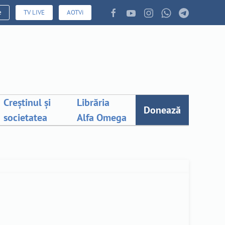
e
TV LIVE
AOTVi
Creștinul și
Librăria
Donează
societatea
Alfa Omega