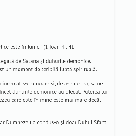
 ce este în lume.” (1 Ioan 4 : 4).
 legată de Satana și duhurile demonice.
ost un moment de teribilă luptă spirituală.
u încercat s-o omoare și, de asemenea, să ne
. Încet duhurile demonice au plecat. Puterea lui
ezeu care este în mine este mai mare decât
Doar Dumnezeu a condus-o și doar Duhul Sfânt