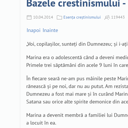
Bazele crestinismului -
10.04.2014
Esența creștinismului
119443
Inapoi
Inainte
„Voi, copilaşilor, sunteţi din Dumnezeu; şi i-aţi
Marina era o adolescentă când a deveni medium
Primele trei săptămâni din acele 9 luni în care
În fiecare seară ne-am pus mâinile peste Mari
rănească și pe noi, dar nu au putut. Am rezista
Dumnezeu a fost mai mare și în curând Marina
Satana sau orice alte spirite demonice din ac
Marina a devenit membră a familiei lui Dumne
a locuit în ea.