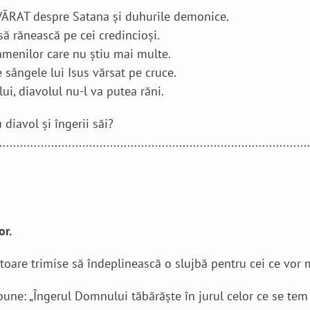
DEVĂRAT despre Satana și duhurile demonice.
să rănească pe cei credincioși.
menilor care nu știu mai multe.
 sângele lui Isus vărsat pe cruce.
ui, diavolul nu-l va putea răni.
u diavol și îngerii săi?
.........................................................................................
or.
itoare trimise să îndeplinească o slujbă pentru cei ce vor 
spune: „Îngerul Domnului tăbărăşte în jurul celor ce se tem 