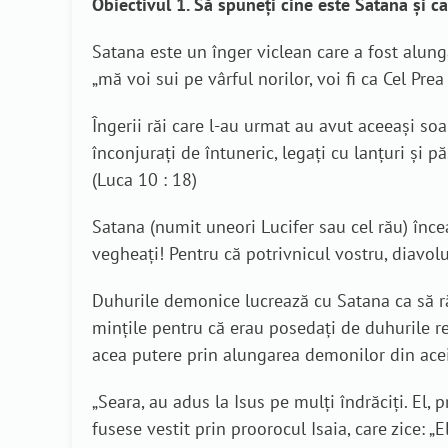
Obiectivul 1. Să spuneți cine este Satana și ca
Satana este un înger viclean care a fost alung
„mă voi sui pe vârful norilor, voi fi ca Cel Pre
Îngerii răi care l-au urmat au avut aceeași soa
înconjuraţi de întuneric, legaţi cu lanţuri şi pă
(Luca 10 : 18)
Satana (numit uneori Lucifer sau cel rău) încear
vegheaţi! Pentru că potrivnicul vostru, diavolul
Duhurile demonice lucrează cu Satana ca să ră
mințile pentru că erau posedați de duhurile r
acea putere prin alungarea demonilor din acei
„Seara, au adus la Isus pe mulţi îndrăciţi. El, 
fusese vestit prin proorocul Isaia, care zice: „