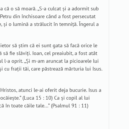
a că o să moară. „S-a culcat şi a adormit sub
ul Petru din închisoare când a fost persecutat
 şi o lumină a strălucit în temniţă. Îngerul a
ietor să știm că ei sunt gata să facă orice le
fie slăviți. Ioan, cel preaiubit, a fost atât
 l-a oprit. „Şi m-am aruncat la picioarele lui
 cu fraţii tăi, care păstrează mărturia lui Isus.
Hristos, atunci le-ai oferit deja bucurie. Isus a
ăieşte.” (Luca 15 : 10) Ca și copil al lui
 în toate căile tale...” (Psalmul 91 : 11)