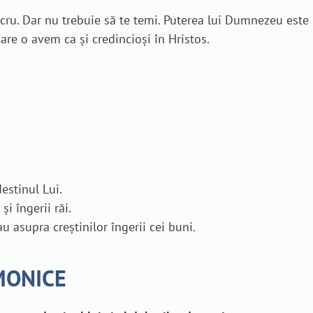
lucru. Dar nu trebuie să te temi. Puterea lui Dumnezeu est
care o avem ca și credincioși în Hristos.
destinul Lui.
și îngerii răi.
au asupra creștinilor îngerii cei buni.
MONICE