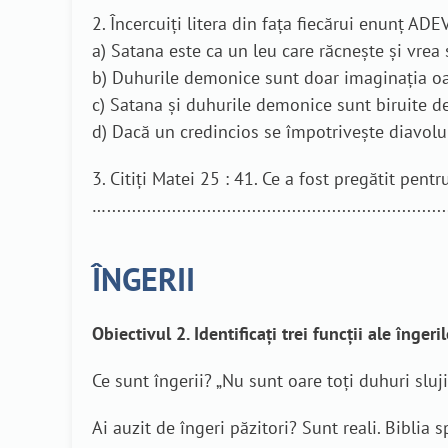
2. Încercuiți litera din fața fiecărui enunț A
a) Satana este ca un leu care răcnește și vrea 
b) Duhurile demonice sunt doar imaginația oa
c) Satana și duhurile demonice sunt biruite de
d) Dacă un credincios se împotrivește diavolul
3. Citiți Matei 25 : 41. Ce a fost pregătit pentr
….....................................................................
ÎNGERII
Obiectivul 2. Identificați trei funcții ale îngeril
Ce sunt îngerii? „Nu sunt oare toţi duhuri sluj
Ai auzit de îngeri păzitori? Sunt reali. Biblia 