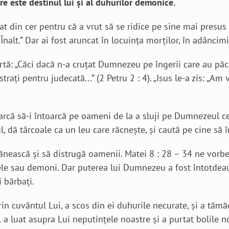
re este destinul lui și al duhurilor demonice.
at din cer pentru că a vrut să se ridice pe sine mai presus
a Înalt.” Dar ai fost aruncat în locuinţa morţilor, în adânci
rtă: „Căci dacă n-a cruţat Dumnezeu pe îngerii care au păcă
straţi pentru judecată...” (2 Petru 2 : 4). „Isus le-a zis: „A
că să-i întoarcă pe oameni de la a sluji pe Dumnezeul cel Vi
, dă târcoale ca un leu care răcneşte, şi caută pe cine să î
nească și să distrugă oamenii. Matei 8 : 28 – 34 ne vorbeș
ele sau demoni. Dar puterea lui Dumnezeu a fost întotdeau
 bărbați.
prin cuvântul Lui, a scos din ei duhurile necurate, şi a tăm
El a luat asupra Lui neputinţele noastre şi a purtat bolile n