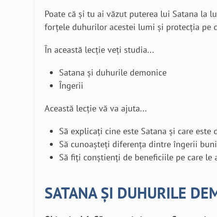
Poate că și tu ai văzut puterea lui Satana la 
forțele duhurilor acestei lumi și protecția pe 
În această lecție veți studia...
Satana și duhurile demonice
Îngerii
Această lecție vă va ajuta...
Să explicați cine este Satana și care este 
Să cunoașteți diferența dintre îngerii buni 
Să fiți conștienți de beneficiile pe care le 
SATANA ȘI DUHURILE DE