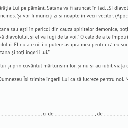
ăția Lui pe pământ, Satana va fi aruncat în iad. „Şi diavolul
cinos. Şi vor fi munciţi zi şi noapte în vecii vecilor. (Apoc
tana sau ești în pericol din cauza spiritelor demonice, poți
 diavolului, şi el va fugi de la voi.” O cale de a te împotr
lului. El nu are nici o putere asupra mea pentru că eu sun
ana și toți îngerii lui.”
lului şi prin cuvântul mărturisirii lor, şi nu şi-au iubit viaţ
mnezeu Își trimite îngerii Lui ca să lucreze pentru noi. N
......................, ci de …........................., de …................