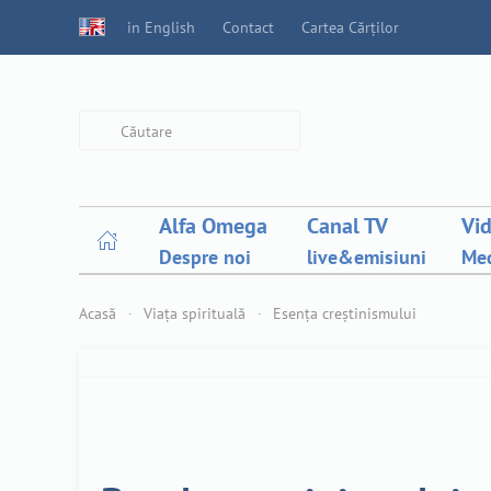
in English
Contact
Cartea Cărților
Type 2 or more characters for
results.
Alfa Omega
Canal TV
Vi
Despre noi
live&emisiuni
Med
Acasă
Viața spirituală
Esența creștinismului