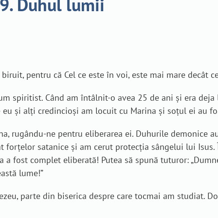
 9. Duhul lumii
 biruit, pentru că Cel ce este în voi, este mai mare decât cel
 spiritist. Când am întâlnit-o avea 25 de ani și era deja
 eu și alți credincioși am locuit cu Marina și soțul ei au f
na, rugându-ne pentru eliberarea ei. Duhurile demonice a
t forțelor satanice și am cerut protecția sângelui lui Isus
 a fost complet eliberată! Putea să spună tuturor: „Dumn
eastă lume!”
zeu, parte din biserica despre care tocmai am studiat. 