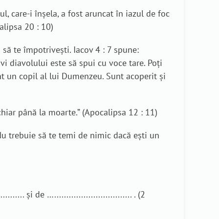
, care-i înşela, a fost aruncat în iazul de foc
alipsa 20 : 10)
 să te împotrivești. Iacov 4 : 7 spune:
ivi diavolului este să spui cu voce tare. Poți
t un copil al lui Dumenzeu. Sunt acoperit și
a chiar până la moarte.” (Apocalipsa 12 : 11)
u trebuie să te temi de nimic dacă ești un
........ şi de …................................ . (2