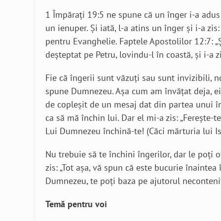
1 Împărați 19:5 ne spune că un înger i-a adus 
un ienuper. Şi iată, l-a atins un înger şi i-a z
pentru Evanghelie. Faptele Apostolilor 12:7: „Ş
deşteptat pe Petru, lovindu-l în coastă, şi i-a z
Fie că îngerii sunt văzuți sau sunt invizibili, 
spune Dumnezeu. Așa cum am învățat deja, ei nu 
de copleșit de un mesaj dat din partea unui îng
ca să mă închin lui. Dar el mi-a zis: „Fereşte-t
Lui Dumnezeu închină-te! (Căci mărturia lui Is
Nu trebuie să te închini îngerilor, dar le poți 
zis: „Tot aşa, vă spun că este bucurie înaintea
Dumnezeu, te poți baza pe ajutorul necontenit al
Temă pentru voi