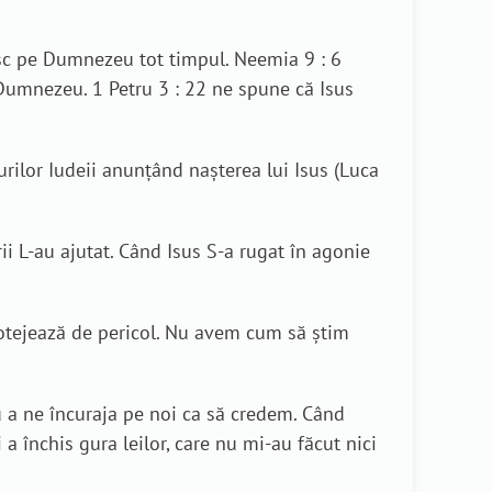
ăvesc pe Dumnezeu tot timpul. Neemia 9 : 6
i Dumnezeu. 1 Petru 3 : 22 ne spune că Isus
urilor Iudeii anunțând nașterea lui Isus (Luca
rii L-au ajutat. Când Isus S-a rugat în agonie
protejează de pericol. Nu avem cum să știm
ru a ne încuraja pe noi ca să credem. Când
a închis gura leilor, care nu mi-au făcut nici