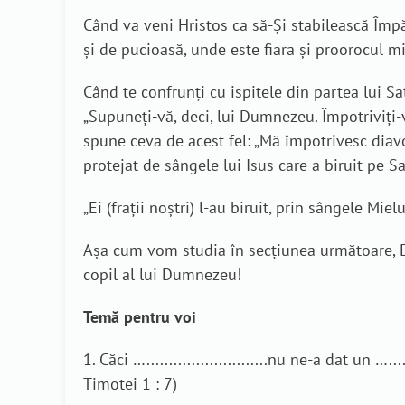
Când va veni Hristos ca să-Și stabilească Împăr
şi de pucioasă, unde este fiara şi proorocul min
Când te confrunți cu ispitele din partea lui Sa
„Supuneţi-vă, deci, lui Dumnezeu. Împotriviţi-vă
spune ceva de acest fel: „Mă împotrivesc diavo
protejat de sângele lui Isus care a biruit pe Sat
„Ei (frații noștri) l-au biruit, prin sângele Mie
Așa cum vom studia în secțiunea următoare, Du
copil al lui Dumnezeu!
Temă pentru voi
1. Căci …...........................nu ne-a dat un …..........
Timotei 1 : 7)