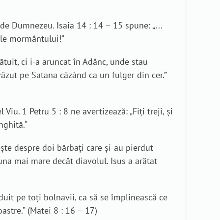
 de Dumnezeu. Isaia 14 : 14 – 15 spune: „...
mile mormântului!”
tuit, ci i-a aruncat în Adânc, unde stau
m văzut pe Satana căzând ca un fulger din cer.”
u. 1 Petru 5 : 8 ne avertizează: „Fiţi treji, şi
nghită.”
te despre doi bărbați care și-au pierdut
na mai mare decât diavolul. Isus a arătat
ăduit pe toţi bolnavii, ca să se împlinească ce
oastre.” (Matei 8 : 16 – 17)