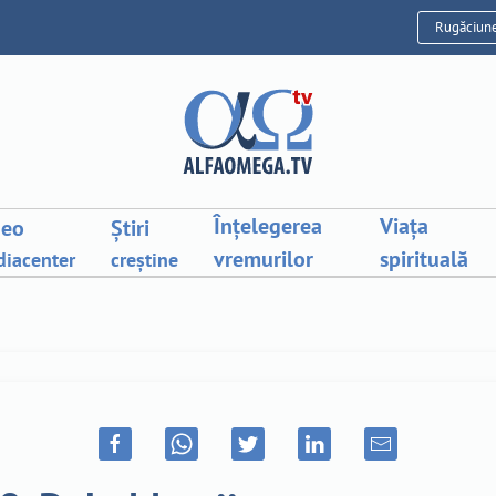
Rugăciun
Înțelegerea
Viața
deo
Știri
vremurilor
spirituală
iacenter
creștine