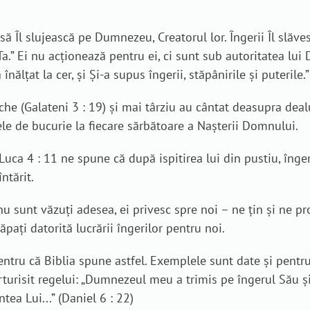
d să Îl slujească pe Dumnezeu, Creatorul lor. Îngerii Îl sl
 Ta.” Ei nu acționează pentru ei, ci sunt sub autoritatea lu
ălţat la cer, şi Şi-a supus îngerii, stăpânirile şi puterile.”
che (Galateni 3 : 19) și mai târziu au cântat deasupra deal
ntele de bucurie la fiecare sărbătoare a Nașterii Domnului.
 Luca 4 : 11 ne spune că după ispitirea lui din pustiu, înge
ntărit.
i nu sunt văzuți adesea, ei privesc spre noi – ne țin și ne 
pați datorită lucrării îngerilor pentru noi.
 pentru că Biblia spune astfel. Exemplele sunt date și pent
rturisit regelui: „Dumnezeul meu a trimis pe îngerul Său şi 
tea Lui...” (Daniel 6 : 22)