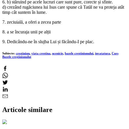
6. b) stăruind pe acele lucruri care sunt pure, corecte și sfinte.
d) crezând rugăciunea lui Isus care spune că Tatăl ne va proteja atât
timp cât suntem în lume.
7. zeciuială, a oferi a zecea parte
8. a se încuraja unii pe alții
9. Dedicându-ne în slujba Lui și făcându-I pe plac.
Subiecte:
crestinism
,
viata crestina
,
ucenicie
,
bazele crestinismului
,
invatatura
,
Curs
Bazele creștinismului
Articole similare