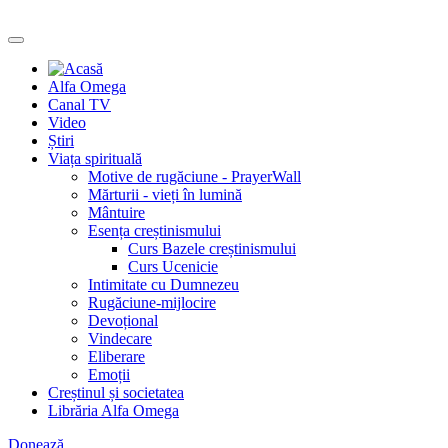
Alfa Omega
Canal TV
Video
Știri
Viața spirituală
Motive de rugăciune - PrayerWall
Mărturii - vieți în lumină
Mântuire
Esența creștinismului
Curs Bazele creștinismului
Curs Ucenicie
Intimitate cu Dumnezeu
Rugăciune-mijlocire
Devoțional
Vindecare
Eliberare
Emoții
Creștinul și societatea
Librăria Alfa Omega
Donează