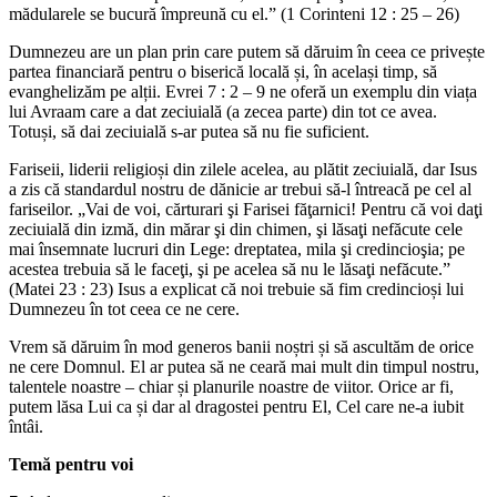
mădularele se bucură împreună cu el.” (1 Corinteni 12 : 25 – 26)
Dumnezeu are un plan prin care putem să dăruim în ceea ce privește
partea financiară pentru o biserică locală și, în același timp, să
evanghelizăm pe alții. Evrei 7 : 2 – 9 ne oferă un exemplu din viața
lui Avraam care a dat zeciuială (a zecea parte) din tot ce avea.
Totuși, să dai zeciuială s-ar putea să nu fie suficient.
Fariseii, liderii religioși din zilele acelea, au plătit zeciuială, dar Isus
a zis că standardul nostru de dănicie ar trebui să-l întreacă pe cel al
fariseilor. „Vai de voi, cărturari şi Farisei făţarnici! Pentru că voi daţi
zeciuială din izmă, din mărar şi din chimen, şi lăsaţi nefăcute cele
mai însemnate lucruri din Lege: dreptatea, mila şi credincioşia; pe
acestea trebuia să le faceţi, şi pe acelea să nu le lăsaţi nefăcute.”
(Matei 23 : 23) Isus a explicat că noi trebuie să fim credincioși lui
Dumnezeu în tot ceea ce ne cere.
Vrem să dăruim în mod generos banii noștri și să ascultăm de orice
ne cere Domnul. El ar putea să ne ceară mai mult din timpul nostru,
talentele noastre – chiar și planurile noastre de viitor. Orice ar fi,
putem lăsa Lui ca și dar al dragostei pentru El, Cel care ne-a iubit
întâi.
Temă pentru voi