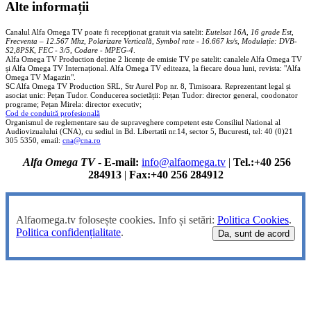
Alte informații
Canalul Alfa Omega TV poate fi recepționat gratuit via satelit:
Eutelsat 16A, 16 grade Est,
Frecventa – 12.567 Mhz, Polarizare
Vertica
lă, Symbol rate - 16.667 ks/s, Modulație: DVB-
S2,8PSK, FEC - 3/5, Codare - MPEG-4
.
Alfa Omega TV Production deține 2 licențe de emisie TV pe satelit: canalele Alfa Omega TV
și Alfa Omega TV Internațional. Alfa Omega TV editeaza, la fiecare doua luni, revista: "Alfa
Omega TV Magazin".
SC Alfa Omega TV Production SRL, Str Aurel Pop nr. 8, Timisoara. Reprezentant legal și
asociat unic: Pețan Tudor. Conducerea societății: Pețan Tudor: director general, coodonator
programe; Pețan Mirela: director executiv;
Cod de conduită profesională
Organismul de reglementare sau de supraveghere competent este Consiliul National al
Audiovizualului (CNA), cu sediul in Bd. Libertatii nr.14, sector 5, Bucuresti, tel: 40 (0)21
305 5350, email:
cna@cna.ro
Alfa Omega TV
-
E-mail:
info@alfaomega.tv
|
Tel.:+40 256
284913
|
Fax:+40 256 284912
Alfaomega.tv folosește cookies. Info și setări:
Politica Cookies
.
Politica confidențialitate
.
Da, sunt de acord