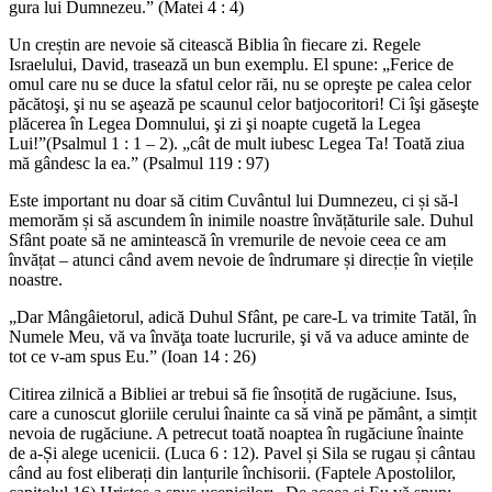
gura lui Dumnezeu.” (Matei 4 : 4)
Un creștin are nevoie să citească Biblia în fiecare zi. Regele
Israelului, David, trasează un bun exemplu. El spune: „Ferice de
omul care nu se duce la sfatul celor răi, nu se opreşte pe calea celor
păcătoşi, şi nu se aşează pe scaunul celor batjocoritori! Ci îşi găseşte
plăcerea în Legea Domnului, şi zi şi noapte cugetă la Legea
Lui!”(Psalmul 1 : 1 – 2). „cât de mult iubesc Legea Ta! Toată ziua
mă gândesc la ea.” (Psalmul 119 : 97)
Este important nu doar să citim Cuvântul lui Dumnezeu, ci și să-l
memorăm și să ascundem în inimile noastre învățăturile sale. Duhul
Sfânt poate să ne amintească în vremurile de nevoie ceea ce am
învățat – atunci când avem nevoie de îndrumare și direcție în viețile
noastre.
„Dar Mângâietorul, adică Duhul Sfânt, pe care-L va trimite Tatăl, în
Numele Meu, vă va învăţa toate lucrurile, şi vă va aduce aminte de
tot ce v-am spus Eu.” (Ioan 14 : 26)
Citirea zilnică a Bibliei ar trebui să fie însoțită de rugăciune. Isus,
care a cunoscut gloriile cerului înainte ca să vină pe pământ, a simțit
nevoia de rugăciune. A petrecut toată noaptea în rugăciune înainte
de a-Și alege ucenicii. (Luca 6 : 12). Pavel și Sila se rugau și cântau
când au fost eliberați din lanțurile închisorii. (Faptele Apostolilor,