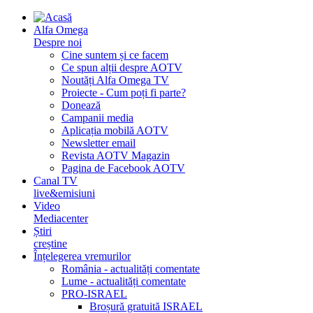
Alfa Omega
Despre noi
Cine suntem și ce facem
Ce spun alții despre AOTV
Noutăți Alfa Omega TV
Proiecte - Cum poți fi parte?
Donează
Campanii media
Aplicația mobilă AOTV
Newsletter email
Revista AOTV Magazin
Pagina de Facebook AOTV
Canal TV
live&emisiuni
Video
Mediacenter
Știri
creștine
Înțelegerea vremurilor
România - actualități comentate
Lume - actualități comentate
PRO-ISRAEL
Broșură gratuită ISRAEL