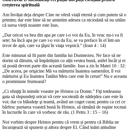
creșterea spirituală
Am învățat deja despre Cine ne oferă viață eternă și cum putem să o
primim; dar este bine să ne amintim adesea ca niciodată să nu uităm
că sursa vieții noastre este Isus.
„Dar oricui va bea din apa pe care i-o voi da Eu, în veac nu-i va fi
sete; ba încă apa pe care i-o voi da Eu, se va preface în el într-un
izvor de apă, care va ţâşni în viaţa veşnică.” (Ioan 4 : 14)
Este minunat să fii parte din familia lui Dumnezeu. Ne face să ne
dorim să dăruim, să împărtășim cu alții vestea bună, astfel încât și ei
să poată deveni parte din această familie. Isus a zis în Matei 10 : 32:
„De aceea, pe orişicine Mă va mărturisi înaintea oamenilor, îl voi
mărturisi şi Eu înaintea Tatălui Meu care este în ceruri” Nu e aceasta
o promisiune frumoasă?
„Ci sfinţiţi în inimile voastre pe Hristos ca Domn.” Fiţi totdeauna
gata să răspundeţi oricui vă cere socoteală de nădejdea care este în
voi; dar cu blândeţe şi teamă, având un cuget curat; pentru ca cei ce
bârfesc purtarea voastră bună în Hristos, să rămână de ruşine tocmai
în lucrurile în care vă vorbesc de rău. (1 Petru 3 : 15 – 16)
Noi vorbim despre Hristos pentru că vrem și pentru că Biblia ne
încurajează să spunem și altora despre El. Când luăm atitudine