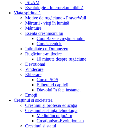
ISLAM
Escatologie - Interpretare biblică
Viața spirituală
Motive de rugăciune - PrayerWall
Mărturii - vieți în lumină
Mântuire
Esența creștinismului
Curs Bazele creștinismului
Curs Ucenicie
Intimitate cu Dumnezeu
Rugăciune-mijlocire
10 minute despre rugăciune
Devoțional
Vindecare
Eliberare
Cursul SOS
Eliberând captivii
Diavolul în fața instanței
Emoții
Creștinul și societatea
Creștinul și profesia-educația
Creștinul și știința-tehnologia
Mediul înconjurător
Creaționism-Evoluționism
Creștinul și statul