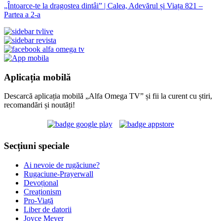
„Întoarce-te la dragostea dintâi” | Calea, Adevărul și Viața 821 –
Partea a 2-a
Aplicația mobilă
Descarcă aplicația mobilă „Alfa Omega TV” și fii la curent cu știri,
recomandări și noutăți!
Secțiuni speciale
Ai nevoie de rugăciune?
Rugaciune-Prayerwall
Devoțional
Creaționism
Pro-Viață
Liber de datorii
Joyce Meyer