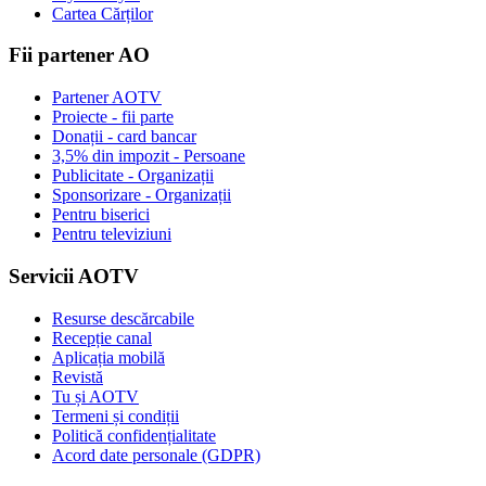
Cartea Cărților
Fii partener AO
Partener AOTV
Proiecte - fii parte
Donații - card bancar
3,5% din impozit - Persoane
Publicitate - Organizații
Sponsorizare - Organizații
Pentru biserici
Pentru televiziuni
Servicii AOTV
Resurse descărcabile
Recepție canal
Aplicația mobilă
Revistă
Tu și AOTV
Termeni și condiții
Politică confidențialitate
Acord date personale (GDPR)