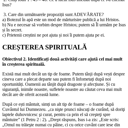
Isus?
3. Care din următoarele propoziții sunt ADEVĂRATE?
a) Botezul în apă este un mod de mărturisire publică a lui Hristos.
b) Nu e necesar să vorbim despre Hristos; putem să Îl urmăm pe Isus
și în secret.
c) Prietenii creștini ne pot ajuta și noi îi putem ajuta pe ei.
CREȘTEREA SPIRITUALĂ
Obiectivul 2. Identificați două activități care ajută cel mai mult
în creșterea spirituală.
Există mai mult decât un tip de foame. Putem tânji după vești despre
cineva care a plecat departe sau putem fi înfometați după noi
oportunități. Oamenii au tânjit după dragoste și afecțiune. Și cu
siguranță, inimile noastre, sufletele noastre au căutat ceva mai mult
decât are de oferit această lume.
După ce ești mântuit, simți un alt tip de foame – o foame după
Cuvântul lui Dumnezeu. „ca nişte prunci născuţi de curând, să doriţi
laptele duhovnicesc şi curat, pentru ca prin el să creşteţi spre
mântuire” (1 Petru 2 : 2). „Drept răspuns, Isus i-a zis: „Este scris:
„Omul nu trăieşte numai cu pâine, ci cu orice cuvânt care iese din