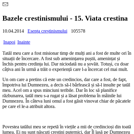
Bazele crestinismului - 15. Viata crestina
10.04.2014
Esența creștinismului
105578
Inapoi
Inainte
Tatăl meu care a fost misionar timp de mulți ani a fost de multe ori în
situații de încercare. A fost sub amenințarea puștii, amenințat și
închis pentru credința lui. Dar niciodată nu a șovăit. Totuși, cu doar
câțiva ani în urmă a trăit o experiență care l-a încercat cel mai mult.
Un om care a pretins că este un credincios, dar care a fost, de fapt,
împotriva lui Dumnezeu, a decis să-l bârfească și să-l insulte pe tatăl
meu. Acel om a spus minciuni teribile. Dar în loc să planifice
răzbunarea, tatăl meu s-a rugat și a lăsat problema în mâinile lui
Dumnezeu. În câteva luni omul a fost găsit vinovat chiar de păcatele
pe care el le-a atribuit altora.
Povestea tatălui meu se repetă în viețile a mii de credincioși din toată
lumea. Ei nu sunt născuți creștini puternici, dar Îl lasă pe Dumnezeu