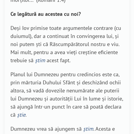
Ce legătură au acestea cu noi?
Deși Iov primise toate argumentele contrare (cu
duiumul), dar a continuat în convingerea lui, și
noi putem ști că Răscumpărătorul nostru e viu.
Mai mult, pentru a avea vieți creștine eficiente
trebuie să
știm
acest fapt.
Planul lui Dumnezeu pentru credincios este ca,
prin mărturia Duhului Sfânt și deschizând ochii
altora, să vadă dovezile nenumărate ale puterii
lui Dumnezeu și autorității Lui în lume și istorie,
să ajungă într-un punct în care să poată declara
că
știe
.
Dumnezeu vrea să ajungem să
știm
. Acesta e