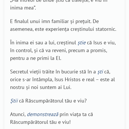
inima mea”.
E finalul unui imn familiar și prețuit. De
asemenea, este experiența creștinului statornic.
În inima ei sau a lui, creștinul
știe
că Isus e viu,
în control, și că va reveni, precum a promis,
pentru a ne primi la El.
Secretul vieții trăite în bucurie stă în a
ști
că,
orice s-ar întâmpla, Isus Hristos e real – este al
nostru și noi suntem ai Lui.
Știi
că Răscumpărătorul tău e viu?
Atunci,
demonstrează
prin viața ta că
Răscumpărătorul tău e viu!