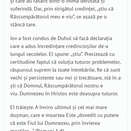
și care au răsărit dintr-o inimă derutată și
suferindă. Dar, prin strigătul credinței, „știu că
Răscumpărătorul meu e viu”, se așază pe o
stâncă tare.
Iov a fost condus de Duhul să facă declarația
care a adus încredințare credincioșilor de-a
lungul secolelor. El spune: „știu”. Precizează cu
certitudine faptul că soluția tuturor problemelor,
răspunsul suprem la toate întrebările, fie că sunt
vechi și persistente sau noi și trecătoare, stă în a
ști că Domnul, Răscumpărătorul nostru e
viu. Dumnezeu în Hristos este deasupra tuturor.
El trăiește. A învins ultimul și cel mai mare
dușman, care e moartea Este „dovedit cu putere
că este Fiul lui Dumnezeu, prin învierea
morţilor...” (Romani 1:4)