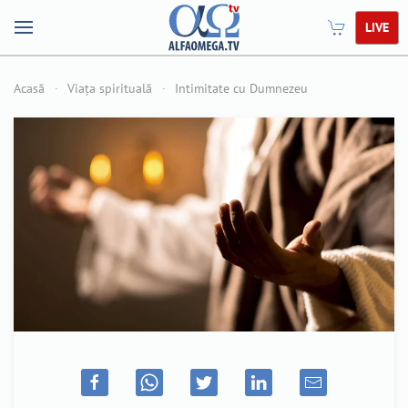
LIVE
Acasă
Viața spirituală
Intimitate cu Dumnezeu