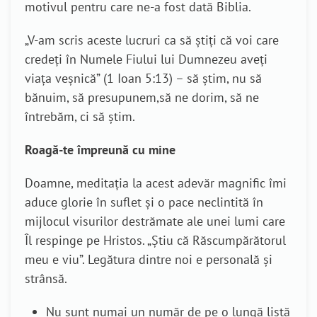
motivul pentru care ne-a fost dată Biblia.
„V-am scris aceste lucruri ca să ştiţi că voi care
credeţi în Numele Fiului lui Dumnezeu aveţi
viaţa veşnică” (1 Ioan 5:13) – să știm, nu să
bănuim, să presupunem,să ne dorim, să ne
întrebăm, ci să știm.
Roagă-te împreună cu mine
Doamne, meditația la acest adevăr magnific îmi
aduce glorie în suflet și o pace neclintită în
mijlocul visurilor destrămate ale unei lumi care
Îl respinge pe Hristos. „Știu că Răscumpărătorul
meu e viu”. Legătura dintre noi e personală și
strânsă.
Nu sunt numai un număr de pe o lungă listă