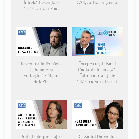
Întrebări esențiale
2.28, cu Traian Șandor
15.10, cu Vali Paul
Revenirea în România
Începe creștinismul
| „Dumnezeu
tău luni dimineața? |
vorbește!” 2.30, cu
Întrebări esențiale
Nick Plic
18.10 cu Amir Tsarfati
Profeție despre slujire
Cuvântul Domnului,