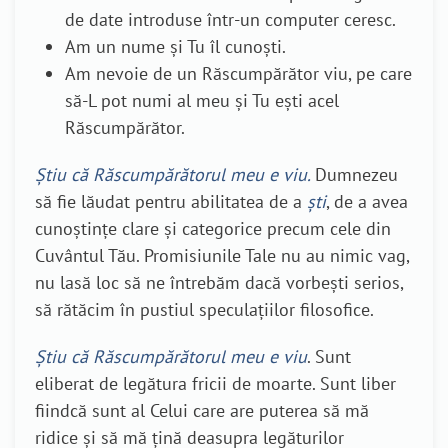
de date introduse într-un computer ceresc.
Am un nume și Tu îl cunoști.
Am nevoie de un Răscumpărător viu, pe care
să-L pot numi al meu și Tu ești acel
Răscumpărător.
Știu că Răscumpărătorul meu e viu.
Dumnezeu
să fie lăudat pentru abilitatea de a
ști
, de a avea
cunoștințe clare și categorice precum cele din
Cuvântul Tău. Promisiunile Tale nu au nimic vag,
nu lasă loc să ne întrebăm dacă vorbești serios,
să rătăcim în pustiul speculațiilor filosofice.
Știu că Răscumpărătorul meu e viu
. Sunt
eliberat de legătura fricii de moarte. Sunt liber
fiindcă sunt al Celui care are puterea să mă
ridice și să mă țină deasupra legăturilor