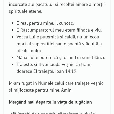
încurcate ale păcatului și recoltei amare a morții
spirituale eterne.
E real pentru mine. Îl cunosc.
E Răscumpărătorul meu etern fiindcă e viu.
Vocea Lui e puternică și caldă, nu un ecou
mort al superstiției sau o șoaptă vlăguită a
idealismului.
Mâna Lui e puternică și ochii Lui sunt blânzi.
Trăiește, și Îl voi lăuda veșnic că trăim
doarece El trăiește. Ioan 14:19
M-am rugat în Numele celui care trăiește veșnic
și mijlocește pentru mine. Amin.
Mergând mai departe în viața de rugăciun
„Mă întrebi de unde știu că trăiește, e viu în