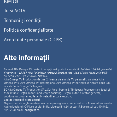
Revistă
Tu și AOTV
Termeni și condiții
Politică confidențialitate
Acord date personale (GDPR)
Alte informații
Canalul Alfa Omega TV poate fi recepționat gratuit via satelit:
Eutelsat 16A, 16 grade Est,
Frecventa – 12.567 Mhz, Polarizare
Vertica
lă, Symbol rate - 16.667 ks/s, Modulație: DVB-
S2,8PSK, FEC - 3/5, Codare - MPEG-4
.
Alfa Omega TV Production deține 2 licențe de emisie TV pe satelit: canalele Alfa
Omega TV și Alfa Omega TV Internațional. Alfa Omega TV editeaza, la fiecare doua luni,
revista: "Alfa Omega TV Magazin".
SC Alfa Omega TV Production SRL, Str Aurel Pop nr. 8, Timisoara. Reprezentant legal și
asociat unic: Pețan Tudor. Conducerea societății: Pețan Tudor: director general,
coodonator programe; Pețan Mirela: director executiv;
Cod de conduită profesională
Organismul de reglementare sau de supraveghere competent este Consiliul National al
Audiovizualului (CNA), cu sediul in Bd. Libertatii nr.14, sector 5, Bucuresti, tel: 40 (0)21
305 5350, email:
cna@cna.ro