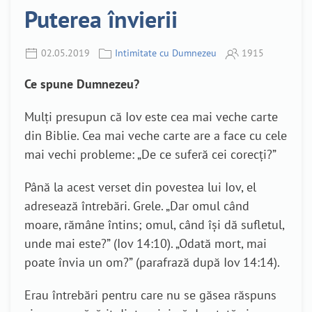
Puterea învierii
02.05.2019
Intimitate cu Dumnezeu
1915
Ce spune Dumnezeu?
Mulți presupun că Iov este cea mai veche carte
din Biblie. Cea mai veche carte are a face cu cele
mai vechi probleme: „De ce suferă cei corecți?”
Până la acest verset din povestea lui Iov, el
adresează întrebări. Grele. „Dar omul când
moare, rămâne întins; omul, când îşi dă sufletul,
unde mai este?” (Iov 14:10). „Odată mort, mai
poate învia un om?” (parafrază după Iov 14:14).
Erau întrebări pentru care nu se găsea răspuns