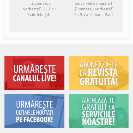
| „Dumnezeu
sursa vieții noastre |
vorbește!” 6.11 cu
„Dumnezeu vorbește!”
Gabriela Știr
2.29, cu Remona Paul