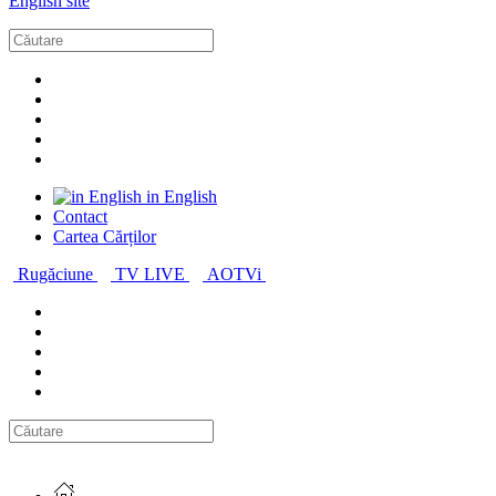
English site
in English
Contact
Cartea Cărților
Rugăciune
TV LIVE
AOTVi