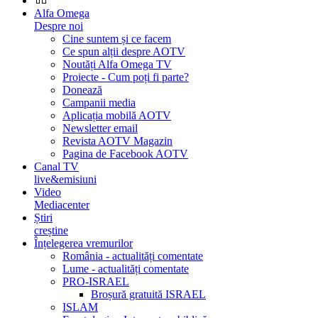
Alfa Omega
Despre noi
Cine suntem și ce facem
Ce spun alții despre AOTV
Noutăți Alfa Omega TV
Proiecte - Cum poți fi parte?
Donează
Campanii media
Aplicația mobilă AOTV
Newsletter email
Revista AOTV Magazin
Pagina de Facebook AOTV
Canal TV
live&emisiuni
Video
Mediacenter
Știri
creștine
Înțelegerea vremurilor
România - actualități comentate
Lume - actualități comentate
PRO-ISRAEL
Broșură gratuită ISRAEL
ISLAM