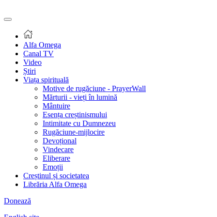
Alfa Omega
Canal TV
Video
Știri
Viața spirituală
Motive de rugăciune - PrayerWall
Mărturii - vieți în lumină
Mântuire
Esența creștinismului
Intimitate cu Dumnezeu
Rugăciune-mijlocire
Devoțional
Vindecare
Eliberare
Emoții
Creștinul și societatea
Librăria Alfa Omega
Donează