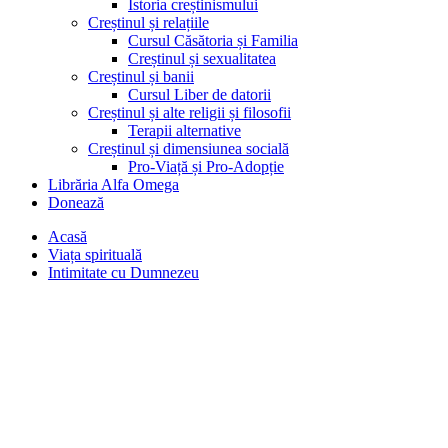
Istoria creștinismului
Creștinul și relațiile
Cursul Căsătoria și Familia
Creștinul și sexualitatea
Creștinul și banii
Cursul Liber de datorii
Creștinul și alte religii și filosofii
Terapii alternative
Creștinul și dimensiunea socială
Pro-Viață și Pro-Adopție
Librăria Alfa Omega
Donează
Acasă
Viața spirituală
Intimitate cu Dumnezeu