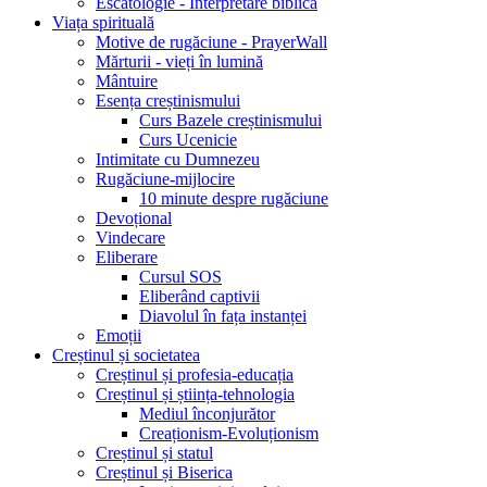
Escatologie - Interpretare biblică
Viața spirituală
Motive de rugăciune - PrayerWall
Mărturii - vieți în lumină
Mântuire
Esența creștinismului
Curs Bazele creștinismului
Curs Ucenicie
Intimitate cu Dumnezeu
Rugăciune-mijlocire
10 minute despre rugăciune
Devoțional
Vindecare
Eliberare
Cursul SOS
Eliberând captivii
Diavolul în fața instanței
Emoții
Creștinul și societatea
Creștinul și profesia-educația
Creștinul și știința-tehnologia
Mediul înconjurător
Creaționism-Evoluționism
Creștinul și statul
Creștinul și Biserica