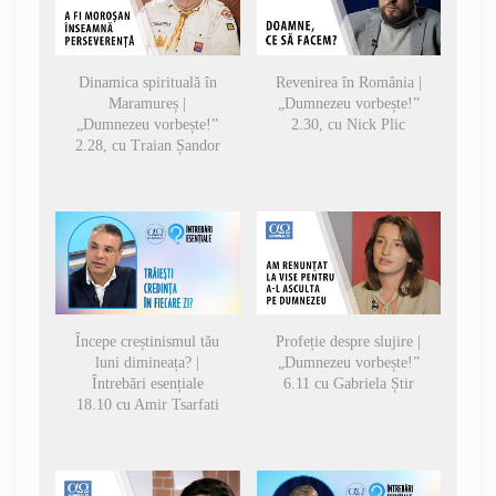
Dinamica spirituală în
Revenirea în România |
Maramureș |
„Dumnezeu vorbește!”
„Dumnezeu vorbește!”
2.30, cu Nick Plic
2.28, cu Traian Șandor
Începe creștinismul tău
Profeție despre slujire |
luni dimineața? |
„Dumnezeu vorbește!”
Întrebări esențiale
6.11 cu Gabriela Știr
18.10 cu Amir Tsarfati