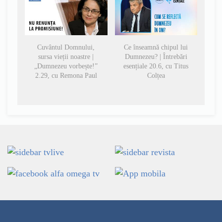
Cuvântul Domnului,
Ce înseamnă chipul lui
sursa vieții noastre |
Dumnezeu? | Întrebări
„Dumnezeu vorbește!”
esențiale 20.6, cu Titus
2.29, cu Remona Paul
Colțea