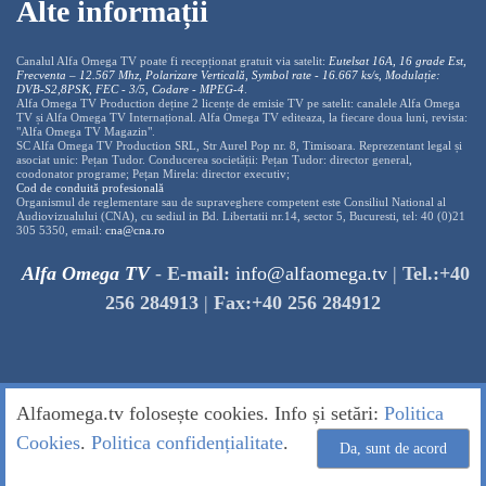
Alte informații
Canalul Alfa Omega TV poate fi recepționat gratuit via satelit:
Eutelsat 16A, 16 grade Est,
Frecventa – 12.567 Mhz, Polarizare
Vertica
lă, Symbol rate - 16.667 ks/s, Modulație:
DVB-S2,8PSK, FEC - 3/5, Codare - MPEG-4
.
Alfa Omega TV Production deține 2 licențe de emisie TV pe satelit: canalele Alfa Omega
TV și Alfa Omega TV Internațional. Alfa Omega TV editeaza, la fiecare doua luni, revista:
"Alfa Omega TV Magazin".
SC Alfa Omega TV Production SRL, Str Aurel Pop nr. 8, Timisoara. Reprezentant legal și
asociat unic: Pețan Tudor. Conducerea societății: Pețan Tudor: director general,
coodonator programe; Pețan Mirela: director executiv;
Cod de conduită profesională
Organismul de reglementare sau de supraveghere competent este Consiliul National al
Audiovizualului (CNA), cu sediul in Bd. Libertatii nr.14, sector 5, Bucuresti, tel: 40 (0)21
305 5350, email:
cna@cna.ro
Alfa Omega TV
-
E-mail:
info@alfaomega.tv
|
Tel.:+40
256 284913
|
Fax:+40 256 284912
Alfaomega.tv folosește cookies. Info și setări:
Politica
Cookies
.
Politica confidențialitate
.
Da, sunt de acord