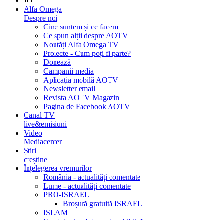
Alfa Omega
Despre noi
Cine suntem și ce facem
Ce spun alții despre AOTV
Noutăți Alfa Omega TV
Proiecte - Cum poți fi parte?
Donează
Campanii media
Aplicația mobilă AOTV
Newsletter email
Revista AOTV Magazin
Pagina de Facebook AOTV
Canal TV
live&emisiuni
Video
Mediacenter
Știri
creștine
Înțelegerea vremurilor
România - actualități comentate
Lume - actualități comentate
PRO-ISRAEL
Broșură gratuită ISRAEL
ISLAM