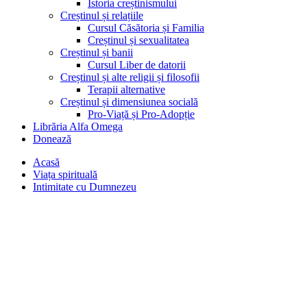
Istoria creștinismului
Creștinul și relațiile
Cursul Căsătoria și Familia
Creștinul și sexualitatea
Creștinul și banii
Cursul Liber de datorii
Creștinul și alte religii și filosofii
Terapii alternative
Creștinul și dimensiunea socială
Pro-Viață și Pro-Adopție
Librăria Alfa Omega
Donează
Acasă
Viața spirituală
Intimitate cu Dumnezeu