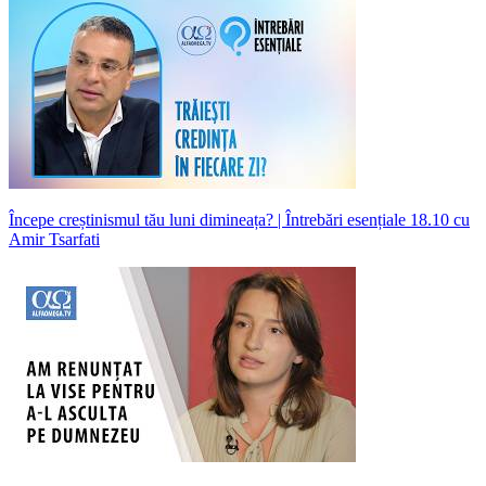
Începe creștinismul tău luni dimineața? | Întrebări esențiale 18.10 cu
Amir Tsarfati