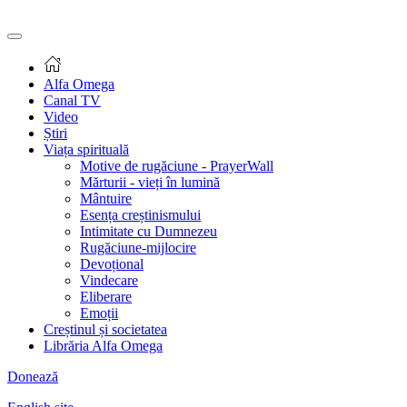
Alfa Omega
Canal TV
Video
Știri
Viața spirituală
Motive de rugăciune - PrayerWall
Mărturii - vieți în lumină
Mântuire
Esența creștinismului
Intimitate cu Dumnezeu
Rugăciune-mijlocire
Devoțional
Vindecare
Eliberare
Emoții
Creștinul și societatea
Librăria Alfa Omega
Donează