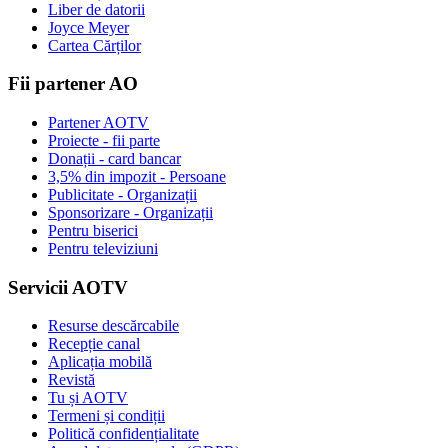
Liber de datorii
Joyce Meyer
Cartea Cărților
Fii partener AO
Partener AOTV
Proiecte - fii parte
Donații - card bancar
3,5% din impozit - Persoane
Publicitate - Organizații
Sponsorizare - Organizații
Pentru biserici
Pentru televiziuni
Servicii AOTV
Resurse descărcabile
Recepție canal
Aplicația mobilă
Revistă
Tu și AOTV
Termeni și condiții
Politică confidențialitate