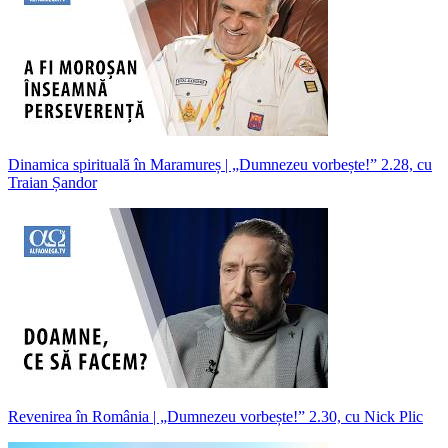
Dinamica spirituală în Maramureș | „Dumnezeu vorbește!” 2.28, cu
Traian Șandor
Revenirea în România | „Dumnezeu vorbește!” 2.30, cu Nick Plic