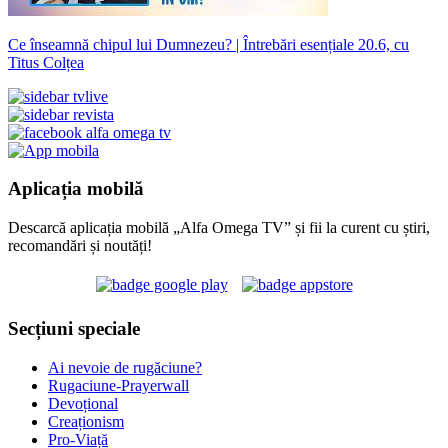
Ce înseamnă chipul lui Dumnezeu? | Întrebări esențiale 20.6, cu
Titus Colțea
Aplicația mobilă
Descarcă aplicația mobilă „Alfa Omega TV” și fii la curent cu știri,
recomandări și noutăți!
Secțiuni speciale
Ai nevoie de rugăciune?
Rugaciune-Prayerwall
Devoțional
Creaționism
Pro-Viață