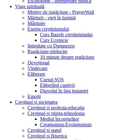
Escatologie - Interpretare biblică
Viața spirituală
Motive de rugăciune - PrayerWall
Mărturii - vieți în lumină
Mântuire
Esența creștinismului
Curs Bazele creștinismului
Curs Ucenicie
Intimitate cu Dumnezeu
Rugăciune-mijlocire
10 minute despre rugăciune
Devoțional
Vindecare
Eliberare
Cursul SOS
Eliberând captivii
Diavolul în fața instanței
Emoții
Creștinul și societatea
Creștinul și profesia-educația
Creștinul și știința-tehnologia
Mediul înconjurător
Creaționism-Evoluționism
Creștinul și statul
Creștinul și Biserica