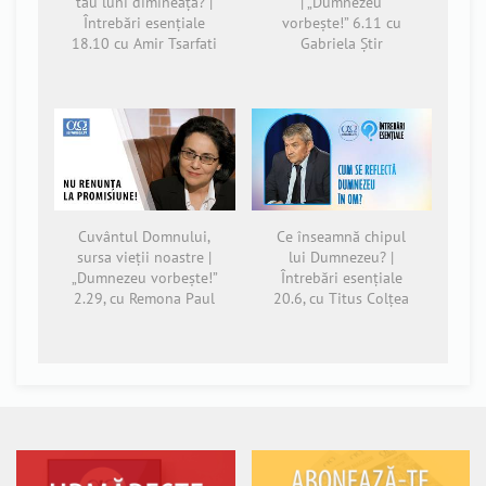
tău luni dimineața? |
| „Dumnezeu
Întrebări esențiale
vorbește!” 6.11 cu
18.10 cu Amir Tsarfati
Gabriela Știr
Cuvântul Domnului,
Ce înseamnă chipul
sursa vieții noastre |
lui Dumnezeu? |
„Dumnezeu vorbește!”
Întrebări esențiale
2.29, cu Remona Paul
20.6, cu Titus Colțea