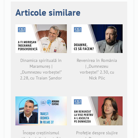
Articole similare
Dinamica spirituală în
Revenirea în România
Maramureș |
| „Dumnezeu
„Dumnezeu vorbește!”
vorbește!” 2.30, cu
2.28, cu Traian Șandor
Nick Plic
Începe creștinismul
Profeție despre slujire