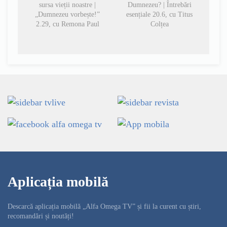
sursa vieții noastre |
Dumnezeu? | Întrebări
„Dumnezeu vorbește!”
esențiale 20.6, cu Titus
2.29, cu Remona Paul
Colțea
Aplicația mobilă
Descarcă aplicația mobilă „Alfa Omega TV” și fii la curent cu știri,
recomandări și noutăți!