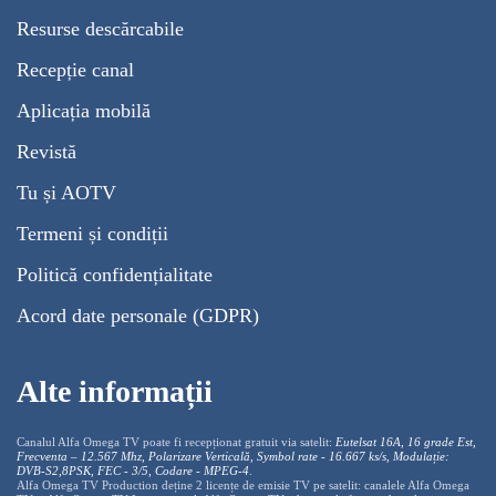
Resurse descărcabile
Recepție canal
Aplicația mobilă
Revistă
Tu și AOTV
Termeni și condiții
Politică confidențialitate
Acord date personale (GDPR)
Alte informații
Canalul Alfa Omega TV poate fi recepționat gratuit via satelit:
Eutelsat 16A, 16 grade Est,
Frecventa – 12.567 Mhz, Polarizare
Vertica
lă, Symbol rate - 16.667 ks/s, Modulație:
DVB-S2,8PSK, FEC - 3/5, Codare - MPEG-4
.
Alfa Omega TV Production deține 2 licențe de emisie TV pe satelit: canalele Alfa Omega