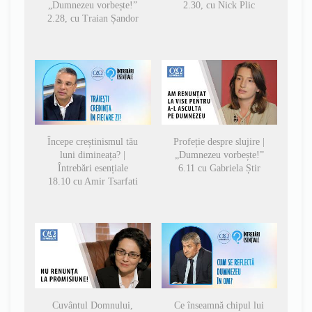
„Dumnezeu vorbește!”
2.30, cu Nick Plic
2.28, cu Traian Șandor
Începe creștinismul tău
Profeție despre slujire |
luni dimineața? |
„Dumnezeu vorbește!”
Întrebări esențiale
6.11 cu Gabriela Știr
18.10 cu Amir Tsarfati
Cuvântul Domnului,
Ce înseamnă chipul lui