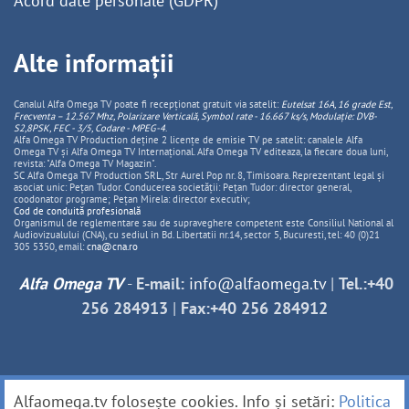
Acord date personale (GDPR)
Alte informații
Canalul Alfa Omega TV poate fi recepționat gratuit via satelit:
Eutelsat 16A, 16 grade Est,
Frecventa – 12.567 Mhz, Polarizare
Vertica
lă, Symbol rate - 16.667 ks/s, Modulație: DVB-
S2,8PSK, FEC - 3/5, Codare - MPEG-4
.
Alfa Omega TV Production deține 2 licențe de emisie TV pe satelit: canalele Alfa
Omega TV și Alfa Omega TV Internațional. Alfa Omega TV editeaza, la fiecare doua luni,
revista: "Alfa Omega TV Magazin".
SC Alfa Omega TV Production SRL, Str Aurel Pop nr. 8, Timisoara. Reprezentant legal și
asociat unic: Pețan Tudor. Conducerea societății: Pețan Tudor: director general,
coodonator programe; Pețan Mirela: director executiv;
Cod de conduită profesională
Organismul de reglementare sau de supraveghere competent este Consiliul National al
Audiovizualului (CNA), cu sediul in Bd. Libertatii nr.14, sector 5, Bucuresti, tel: 40 (0)21
305 5350, email:
cna@cna.ro
Alfa Omega TV
-
E-mail:
info@alfaomega.tv
|
Tel.:+40
256 284913
|
Fax:+40 256 284912
Alfaomega.tv folosește cookies. Info și setări:
Politica