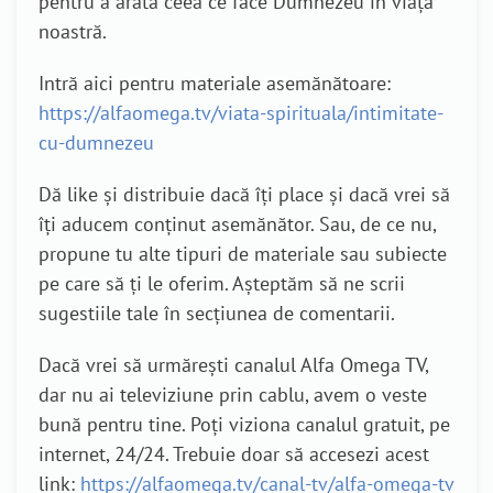
pentru a arăta ceea ce face Dumnezeu în viața
noastră.
Intră aici pentru materiale asemănătoare:
https://alfaomega.tv/viata-spirituala/intimitate-
cu-dumnezeu
Dă like și distribuie dacă îți place și dacă vrei să
îți aducem conținut asemănător. Sau, de ce nu,
propune tu alte tipuri de materiale sau subiecte
pe care să ți le oferim. Așteptăm să ne scrii
sugestiile tale în secțiunea de comentarii.
Dacă vrei să urmărești canalul Alfa Omega TV,
dar nu ai televiziune prin cablu, avem o veste
bună pentru tine. Poți viziona canalul gratuit, pe
internet, 24/24. Trebuie doar să accesezi acest
link:
https://alfaomega.tv/canal-tv/alfa-omega-tv