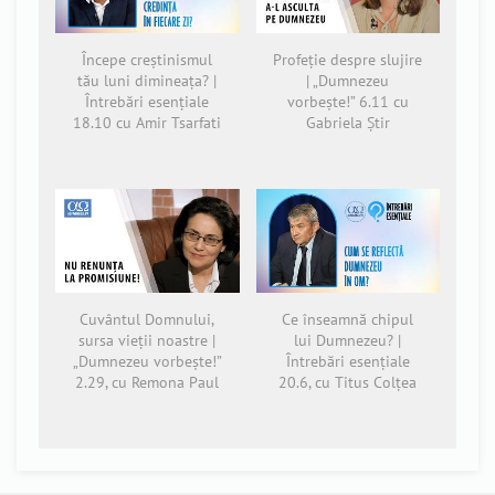
Începe creștinismul
Profeție despre slujire
tău luni dimineața? |
| „Dumnezeu
Întrebări esențiale
vorbește!” 6.11 cu
18.10 cu Amir Tsarfati
Gabriela Știr
Cuvântul Domnului,
Ce înseamnă chipul
sursa vieții noastre |
lui Dumnezeu? |
„Dumnezeu vorbește!”
Întrebări esențiale
2.29, cu Remona Paul
20.6, cu Titus Colțea