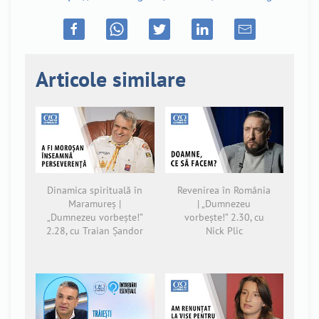
Articole similare
Dinamica spirituală în
Revenirea în România
Maramureș |
| „Dumnezeu
„Dumnezeu vorbește!”
vorbește!” 2.30, cu
2.28, cu Traian Șandor
Nick Plic