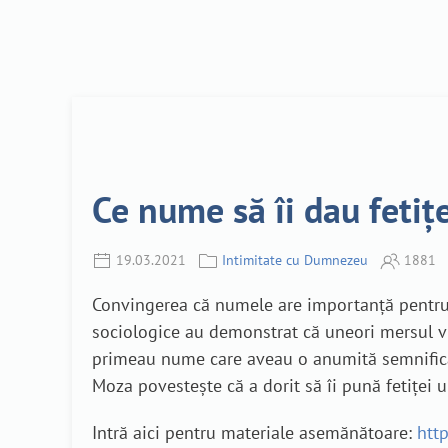
Ce nume să îi dau feti
19.03.2021
Intimitate cu Dumnezeu
1881
Convingerea că numele are importanță pentru de
sociologice au demonstrat că uneori mersul vie
primeau nume care aveau o anumită semnificaț
Moza povestește că a dorit să îi pună fetiței 
Intră aici pentru materiale asemănătoare:
htt