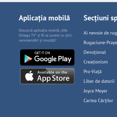
Aplicația mobilă
Secțiuni s
Descarcă aplicația mobilă „Alfa
Ai nevoie de ru
Omega TV” și fii la curent cu știri,
recomandări și noutăți!
Rugaciune-Praye
Devoțional
Creaționism
Pro-Viață
Liber de datorii
Joyce Meyer
Cartea Cărților