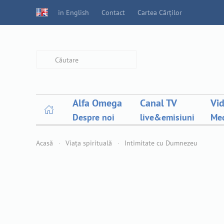
in English
Contact
Cartea Cărților
Type 2 or more characters for
results.
Alfa Omega
Canal TV
Vi
Despre noi
live&emisiuni
Med
Acasă
Viața spirituală
Intimitate cu Dumnezeu