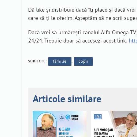
Dă like și distribuie dacă îți place și dacă vr
care să ți le oferim. Așteptăm să ne scrii suge
Dacă vrei să urmărești canalul Alfa Omega TV, 
24/24. Trebuie doar să accesezi acest link:
htt
SUBIECTE:
familie
,
copii
Articole similare