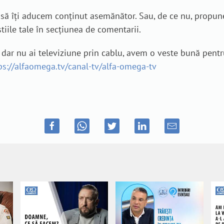
ei să îți aducem conținut asemănător. Sau, de ce nu, propun
stiile tale în secțiunea de comentarii.
dar nu ai televiziune prin cablu, avem o veste bună pentru t
ps://alfaomega.tv/canal-tv/alfa-omega-tv