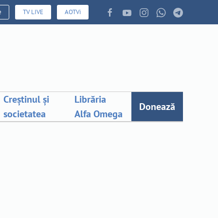
e
TV LIVE
AOTVi
Creștinul și
Librăria
Donează
societatea
Alfa Omega