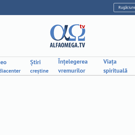
Rugăciun
Înțelegerea
Viața
deo
Știri
vremurilor
spirituală
iacenter
creștine