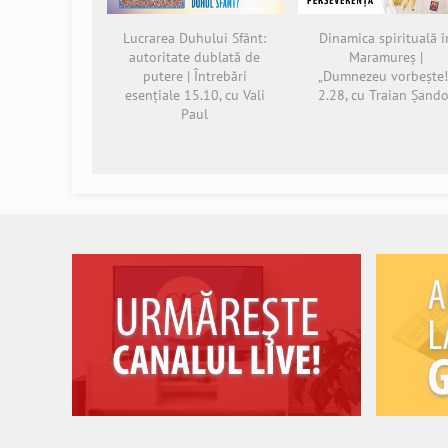
Lucrarea Duhului Sfânt:
Dinamica spirituală î
autoritate dublată de
Maramureș |
putere | Întrebări
„Dumnezeu vorbește!
esențiale 15.10, cu Vali
2.28, cu Traian Șando
Paul