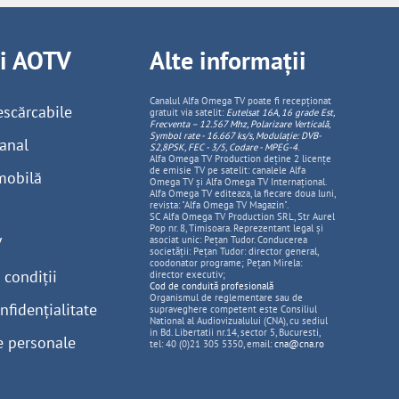
ii AOTV
Alte informații
Canalul Alfa Omega TV poate fi recepționat
escărcabile
gratuit via satelit:
Eutelsat 16A, 16 grade Est,
Frecventa – 12.567 Mhz, Polarizare
Vertica
lă,
Symbol rate - 16.667 ks/s, Modulație: DVB-
anal
S2,8PSK, FEC - 3/5, Codare - MPEG-4
.
Alfa Omega TV Production deține 2 licențe
de emisie TV pe satelit: canalele Alfa
mobilă
Omega TV și Alfa Omega TV Internațional.
Alfa Omega TV editeaza, la fiecare doua luni,
revista: "Alfa Omega TV Magazin".
SC Alfa Omega TV Production SRL, Str Aurel
Pop nr. 8, Timisoara. Reprezentant legal și
V
asociat unic: Pețan Tudor. Conducerea
societății: Pețan Tudor: director general,
coodonator programe; Pețan Mirela:
 condiții
director executiv;
Cod de conduită profesională
Organismul de reglementare sau de
nfidențialitate
supraveghere competent este Consiliul
National al Audiovizualului (CNA), cu sediul
in Bd. Libertatii nr.14, sector 5, Bucuresti,
e personale
tel: 40 (0)21 305 5350, email:
cna@cna.ro