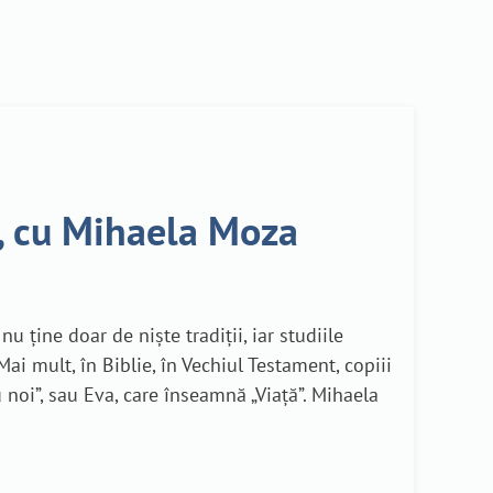
7, cu Mihaela Moza
ține doar de niște tradiții, iar studiile
i mult, în Biblie, în Vechiul Testament, copiii
oi”, sau Eva, care înseamnă „Viață”. Mihaela