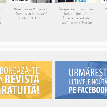
n
Revenirea în România |
Începe creștinismul tău
P
„Dumnezeu vorbește!”
luni dimineața? |
”
2.30, cu Nick Plic
Întrebări esențiale
r
18.10 cu Amir Tsarfati