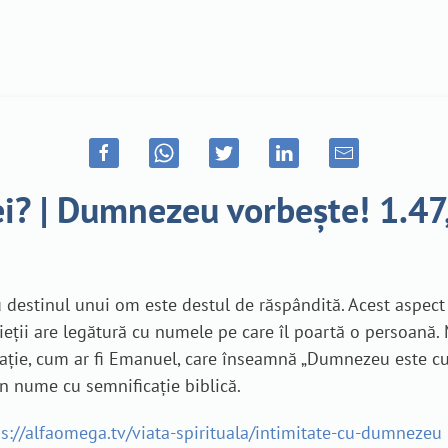
ței? | Dumnezeu vorbește! 1.4
stinul unui om este destul de răspândită. Acest aspect nu 
ții are legătură cu numele pe care îl poartă o persoană. Ma
ie, cum ar fi Emanuel, care înseamnă „Dumnezeu este cu n
un nume cu semnificație biblică.
ps://alfaomega.tv/viata-spirituala/intimitate-cu-dumnezeu