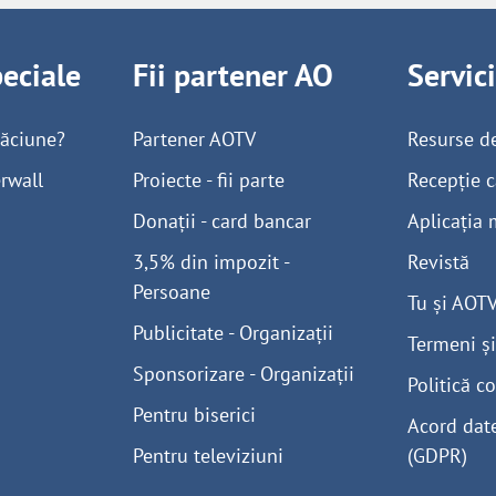
peciale
Fii partener AO
Servic
găciune?
Partener AOTV
Resurse d
rwall
Proiecte - fii parte
Recepție c
Donații - card bancar
Aplicația 
3,5% din impozit -
Revistă
Persoane
Tu și AOT
Publicitate - Organizații
Termeni și
Sponsorizare - Organizații
Politică co
Pentru biserici
Acord dat
Pentru televiziuni
(GDPR)