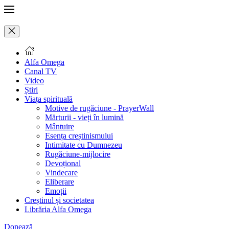
Alfa Omega
Canal TV
Video
Știri
Viața spirituală
Motive de rugăciune - PrayerWall
Mărturii - vieți în lumină
Mântuire
Esența creștinismului
Intimitate cu Dumnezeu
Rugăciune-mijlocire
Devoțional
Vindecare
Eliberare
Emoții
Creștinul și societatea
Librăria Alfa Omega
Donează