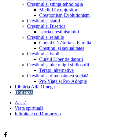
Creștinul și știința-tehnologia
Mediul înconjurător
Creaționism-Evoluționism
Creștinul și statul
Creștinul și Biserica
Istoria creștinismului
Creștinul și relațiile
Cursul Căsătoria și Familia
Creștinul și sexualitatea
Creștinul și banii
Cursul Liber de datorii
Creștinul și alte religii și filosofii
Terapii alternative
Creștinul și dimensiunea socială
Pro-Viață și Pro-Adopție
Librăria Alfa Omega
Donează
Acasă
Viața spirituală
Intimitate cu Dumnezeu