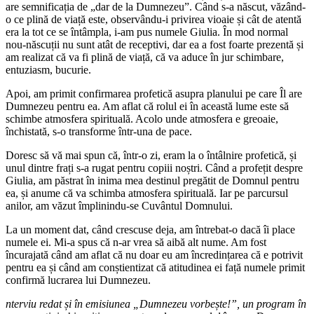
are semnificația de „dar de la Dumnezeu”. Când s-a născut, văzând-
o ce plină de viață este, observându-i privirea vioaie și cât de atentă
era la tot ce se întâmpla, i-am pus numele Giulia. În mod normal
nou-născuții nu sunt atât de receptivi, dar ea a fost foarte prezentă și
am realizat că va fi plină de viață, că va aduce în jur schimbare,
entuziasm, bucurie.
Apoi, am primit confirmarea profetică asupra planului pe care Îl are
Dumnezeu pentru ea. Am aflat că rolul ei în această lume este să
schimbe atmosfera spirituală. Acolo unde atmosfera e greoaie,
închistată, s-o transforme într-una de pace.
Doresc să vă mai spun că, într-o zi, eram la o întâlnire profetică, și
unul dintre frați s-a rugat pentru copiii noștri. Când a profețit despre
Giulia, am păstrat în inima mea destinul pregătit de Domnul pentru
ea, și anume că va schimba atmosfera spirituală. Iar pe parcursul
anilor, am văzut împlinindu-se Cuvântul Domnului.
La un moment dat, când crescuse deja, am întrebat-o dacă îi place
numele ei. Mi-a spus că n-ar vrea să aibă alt nume. Am fost
încurajată când am aflat că nu doar eu am încredințarea că e potrivit
pentru ea și când am conștientizat că atitudinea ei față numele primit
confirmă lucrarea lui Dumnezeu.
nterviu redat și în emisiunea „Dumnezeu vorbește!”, un program în