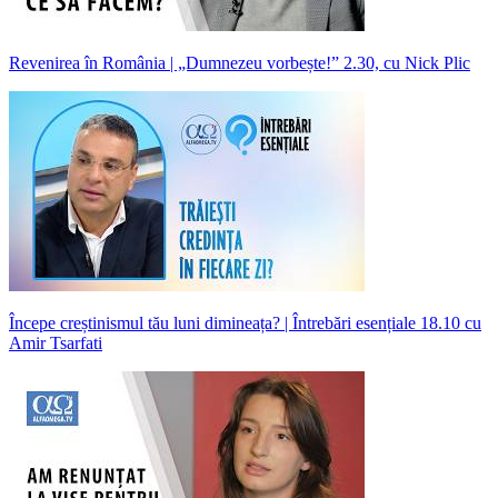
Revenirea în România | „Dumnezeu vorbește!” 2.30, cu Nick Plic
Începe creștinismul tău luni dimineața? | Întrebări esențiale 18.10 cu
Amir Tsarfati