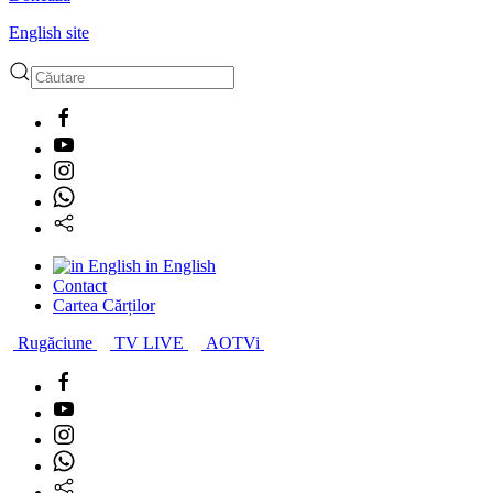
English site
Type 2 or more characters
for results.
in English
Contact
Cartea Cărților
Rugăciune
TV LIVE
AOTVi