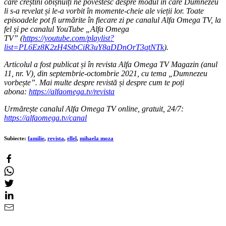
care creștini obișnuiți ne povestesc despre modul în care Dumnezeu
li s-a revelat și le-a vorbit în momente-cheie ale vieții lor. Toate
episoadele pot fi urmărite în fiecare zi pe canalul Alfa Omega TV, la
fel și pe canalul YouTube „Alfa Omega
TV”
(
https://youtube.com/playlist?
list=PL6Ez8K2zH4StbCiR3uY8aDDnOrT3qtNTk
)
.
Articolul a fost publicat și în revista Alfa Omega TV Magazin (anul
11, nr. V), din septembrie-octombrie 2021, cu tema „Dumnezeu
vorbește”. Mai multe despre revistă și despre cum te poți
abona:
https://alfaomega.tv/revista
Urmărește canalul Alfa Omega TV online, gratuit, 24/7:
https://alfaomega.tv/canal
Subiecte:
familie
,
revista
,
ellel
,
mihaela moza