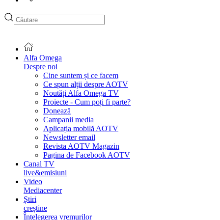
Type 2 or more characters
for results.
Alfa Omega
Despre noi
Cine suntem și ce facem
Ce spun alții despre AOTV
Noutăți Alfa Omega TV
Proiecte - Cum poți fi parte?
Donează
Campanii media
Aplicația mobilă AOTV
Newsletter email
Revista AOTV Magazin
Pagina de Facebook AOTV
Canal TV
live&emisiuni
Video
Mediacenter
Știri
creștine
Înțelegerea vremurilor