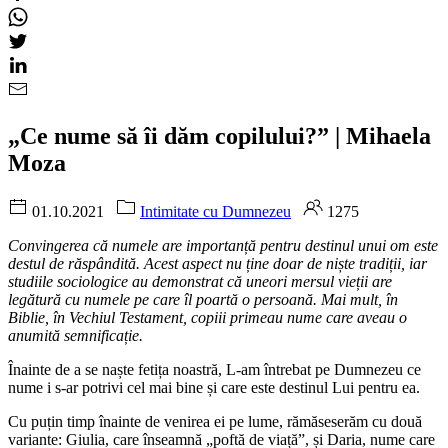
„Ce nume să îi dăm copilului?” | Mihaela
Moza
01.10.2021
Intimitate cu Dumnezeu
1275
Convingerea că numele are importanță pentru destinul unui om este
destul de răspândită. Acest aspect nu ține doar de niște tradiții, iar
studiile sociologice au demonstrat că uneori mersul vieții are
legătură cu numele pe care îl poartă o persoană. Mai mult, în
Biblie, în Vechiul Testament, copiii primeau nume care aveau o
anumită semnificație.
Înainte de a se naște fetița noastră, L-am întrebat pe Dumnezeu ce
nume i s-ar potrivi cel mai bine și care este destinul Lui pentru ea.
Cu puțin timp înainte de venirea ei pe lume, rămăseserăm cu două
variante: Giulia, care înseamnă „poftă de viață”, și Daria, nume care