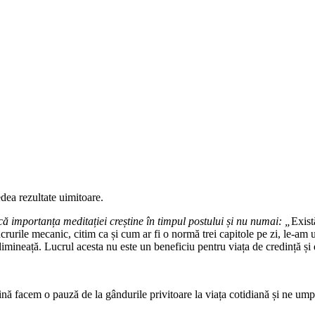
edea rezultate uimitoare.
ă importanța meditației creștine în timpul postului și nu numai: „
Exist
rurile mecanic, citim ca și cum ar fi o normă trei capitole pe zi, le-a
dimineață. Lucrul acesta nu este un beneficiu pentru viața de credință și
ină facem o pauză de la gândurile privitoare la viața cotidiană și ne