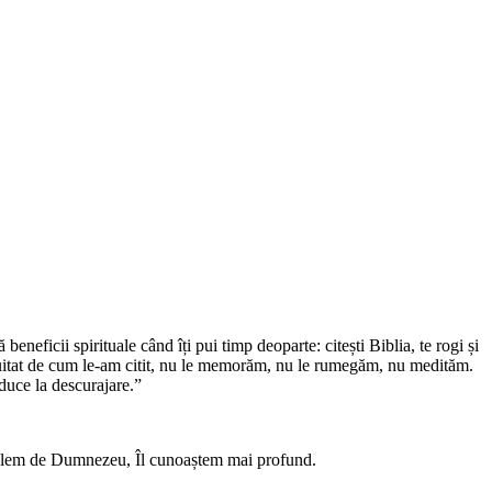
ă beneficii spirituale când îți pui timp deoparte: citești Biblia, te rogi și
m uitat de cum le-am citit, nu le memorăm, nu le rumegăm, nu medităm.
 duce la descurajare.”
 umplem de Dumnezeu, Îl cunoaștem mai profund.