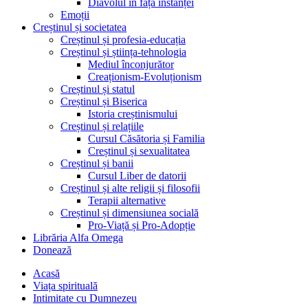
Diavolul în fața instanței
Emoții
Creștinul și societatea
Creștinul și profesia-educația
Creștinul și știința-tehnologia
Mediul înconjurător
Creaționism-Evoluționism
Creștinul și statul
Creștinul și Biserica
Istoria creștinismului
Creștinul și relațiile
Cursul Căsătoria și Familia
Creștinul și sexualitatea
Creștinul și banii
Cursul Liber de datorii
Creștinul și alte religii și filosofii
Terapii alternative
Creștinul și dimensiunea socială
Pro-Viață și Pro-Adopție
Librăria Alfa Omega
Donează
Acasă
Viața spirituală
Intimitate cu Dumnezeu