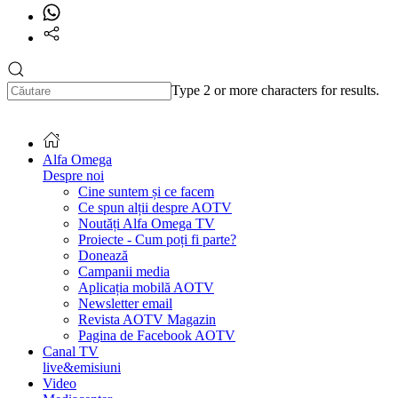
Type 2 or more characters for results.
Alfa Omega
Despre noi
Cine suntem și ce facem
Ce spun alții despre AOTV
Noutăți Alfa Omega TV
Proiecte - Cum poți fi parte?
Donează
Campanii media
Aplicația mobilă AOTV
Newsletter email
Revista AOTV Magazin
Pagina de Facebook AOTV
Canal TV
live&emisiuni
Video