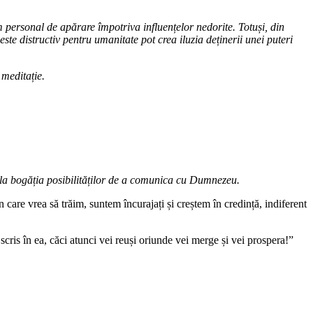
em personal de apărare împotriva influențelor nedorite. Totuși, din
 este distructiv pentru umanitate pot crea iluzia deținerii unei puteri
 meditație.
nihila bogăția posibilităților de a comunica cu Dumnezeu.
care vrea să trăim, suntem încurajați și creștem în credință, indiferent
 scris în ea, căci atunci vei reuși oriunde vei merge și vei prospera!”