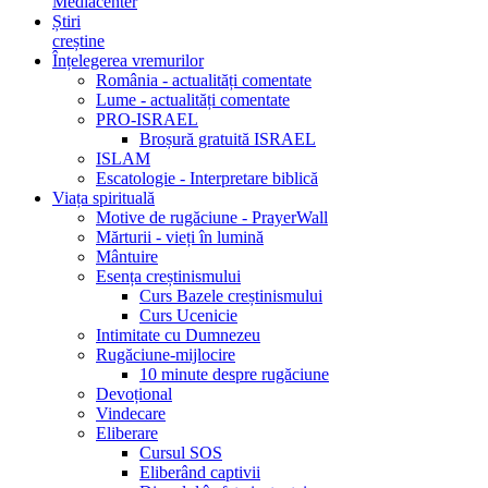
Mediacenter
Știri
creștine
Înțelegerea vremurilor
România - actualități comentate
Lume - actualități comentate
PRO-ISRAEL
Broșură gratuită ISRAEL
ISLAM
Escatologie - Interpretare biblică
Viața spirituală
Motive de rugăciune - PrayerWall
Mărturii - vieți în lumină
Mântuire
Esența creștinismului
Curs Bazele creștinismului
Curs Ucenicie
Intimitate cu Dumnezeu
Rugăciune-mijlocire
10 minute despre rugăciune
Devoțional
Vindecare
Eliberare
Cursul SOS
Eliberând captivii