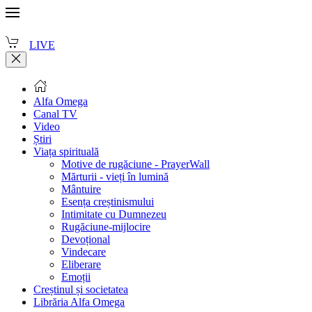
LIVE
Alfa Omega
Canal TV
Video
Știri
Viața spirituală
Motive de rugăciune - PrayerWall
Mărturii - vieți în lumină
Mântuire
Esența creștinismului
Intimitate cu Dumnezeu
Rugăciune-mijlocire
Devoțional
Vindecare
Eliberare
Emoții
Creștinul și societatea
Librăria Alfa Omega