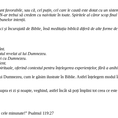
nt favorabile, sau că, cel puțin, cel care le caută este dotat cu un sist
 N-ar trebui să credem cu naivitate în toate. Spiritele al căror scop final
bunelor intenții.
ci și încurajată de Biblie, însă meditația biblică diferă de alte forme de
ânt.
ntul revelat al lui Dumnezeu.
iei cu Dumnezeu.
ent.
 spirituale, oferind contextul pentru înțelegerea experiențelor, fără a a
ui Dumnezeu, cum le găsim ilustrate în Biblie. Astfel înțelegem modul în 
upra ei zi și noapte, veghind, astfel încât să poți împlini tot ceea ce este
e cele minunate!” Psalmul 119:27