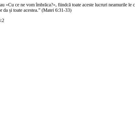
«Cu ce ne vom îmbrăca?», fiindcă toate aceste lucruri neamurile le caut
r da și toate acestea.” (Matei 6:31-33)
3:2