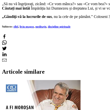
„Să nu vă îngrijorați, zicând: «Ce vom mânca?» sau «Ce vom bea?» sau 
Căutați mai întâi
Împărăția lui Dumnezeu și dreptatea Lui, și vi se vo
„Gândiţi
-
vă la lucrurile de sus
, nu la cele de pe pământ.” Coloseni 
Subiecte:
ellel
,
liviu neagoe
,
meditație
,
discipline spirituale
Articole similare