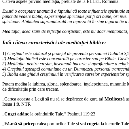
Câteva aspete privind meditația, preluate de la ELLEL România:
Există o acceptare unanimă a faptului că toate influențele spirituale su
punct de vedere biblic, experiențele spirituale pot fi ori bune, ori rele.
spirituale. Abilitatea supranaturală nu reprezintă în sine o garanție a 
Meditația, acea stare de reflecție conștientă, este nu doar menționată, 
Iată câteva caracteristici ale meditației biblice:
1)
Creștinul este călăuzit și protejat de prezența persoanei Duhului Sf
2) Meditația biblică este concentrată pe caracter sau pe Biblie, Cuvâ
3) Meditația, pentru creștin, înseamnă bucurie și aprofundare a relaț
4) Creștinul așteaptă comuniune cu un Dumnezeu personal transcend
5) Biblia este ghidul creștinului în verificarea surselor experiențelor
Putem medita la iubirea, gloria, splendoarea, înțelepciunea, minunile l
de dificultățile prin care trecem.
„Cartea aceasta a Legii să nu să se depărteze de gura ta!
Meditează
as
Iosua 1:8, NTR
„
Cuget adânc
la orânduirile Tale.” Psalmul 119:23
„
Fă-mă să pricep
calea poruncilor Tale și
voi cugeta
la lucrurile Tal