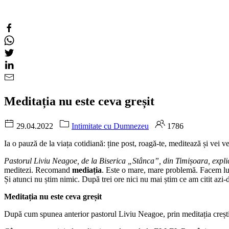
Meditația nu este ceva greșit
29.04.2022
Intimitate cu Dumnezeu
1786
Ia o pauză de la viața cotidiană: ține post, roagă-te, meditează și vei v
Pastorul Liviu Neagoe, de la Biserica „Stânca”, din Timișoara, explic
meditezi. Recomand
mediația
. Este o mare, mare problemă. Facem luc
Și atunci nu știm nimic. După trei ore nici nu mai știm ce am citit azi-
Meditația nu este ceva greșit
După cum spunea anterior pastorul Liviu Neagoe, prin meditația creșt