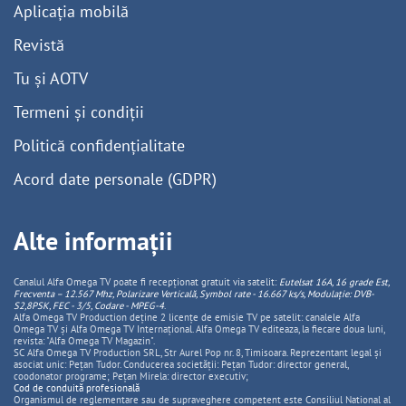
Aplicația mobilă
Revistă
Tu și AOTV
Termeni și condiții
Politică confidențialitate
Acord date personale (GDPR)
Alte informații
Canalul Alfa Omega TV poate fi recepționat gratuit via satelit:
Eutelsat 16A, 16 grade Est,
Frecventa – 12.567 Mhz, Polarizare
Vertica
lă, Symbol rate - 16.667 ks/s, Modulație: DVB-
S2,8PSK, FEC - 3/5, Codare - MPEG-4
.
Alfa Omega TV Production deține 2 licențe de emisie TV pe satelit: canalele Alfa
Omega TV și Alfa Omega TV Internațional. Alfa Omega TV editeaza, la fiecare doua luni,
revista: "Alfa Omega TV Magazin".
SC Alfa Omega TV Production SRL, Str Aurel Pop nr. 8, Timisoara. Reprezentant legal și
asociat unic: Pețan Tudor. Conducerea societății: Pețan Tudor: director general,
coodonator programe; Pețan Mirela: director executiv;
Cod de conduită profesională
Organismul de reglementare sau de supraveghere competent este Consiliul National al