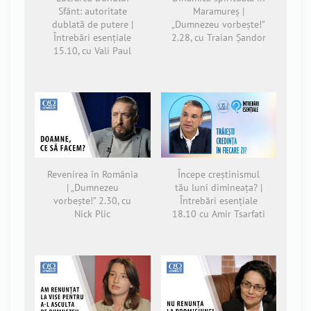
Sfânt: autoritate
Maramureș |
dublată de putere |
„Dumnezeu vorbește!”
Întrebări esențiale
2.28, cu Traian Șandor
15.10, cu Vali Paul
Revenirea în România
Începe creștinismul
| „Dumnezeu
tău luni dimineața? |
vorbește!” 2.30, cu
Întrebări esențiale
Nick Plic
18.10 cu Amir Tsarfati