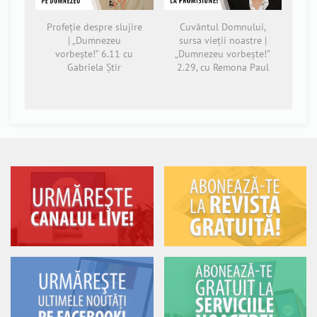
Profeție despre slujire
Cuvântul Domnului,
| „Dumnezeu
sursa vieții noastre |
vorbește!” 6.11 cu
„Dumnezeu vorbește!”
Gabriela Știr
2.29, cu Remona Paul