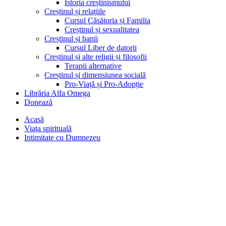
Istoria creștinismului
Creștinul și relațiile
Cursul Căsătoria și Familia
Creștinul și sexualitatea
Creștinul și banii
Cursul Liber de datorii
Creștinul și alte religii și filosofii
Terapii alternative
Creștinul și dimensiunea socială
Pro-Viață și Pro-Adopție
Librăria Alfa Omega
Donează
Acasă
Viața spirituală
Intimitate cu Dumnezeu