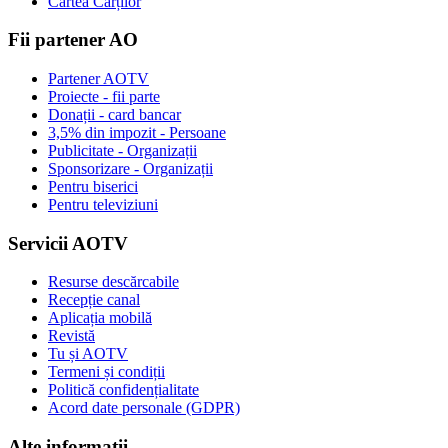
Cartea Cărților
Fii partener AO
Partener AOTV
Proiecte - fii parte
Donații - card bancar
3,5% din impozit - Persoane
Publicitate - Organizații
Sponsorizare - Organizații
Pentru biserici
Pentru televiziuni
Servicii AOTV
Resurse descărcabile
Recepție canal
Aplicația mobilă
Revistă
Tu și AOTV
Termeni și condiții
Politică confidențialitate
Acord date personale (GDPR)
Alte informații