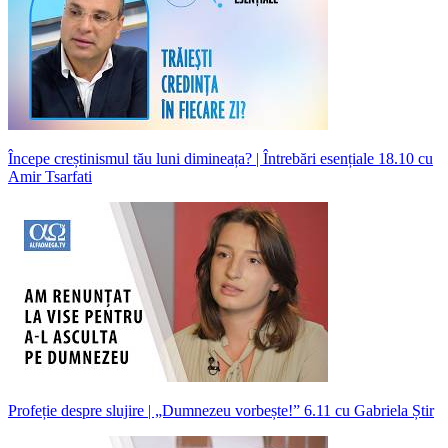
Începe creștinismul tău luni dimineața? | Întrebări esențiale 18.10 cu
Amir Tsarfati
Profeție despre slujire | „Dumnezeu vorbește!” 6.11 cu Gabriela Știr