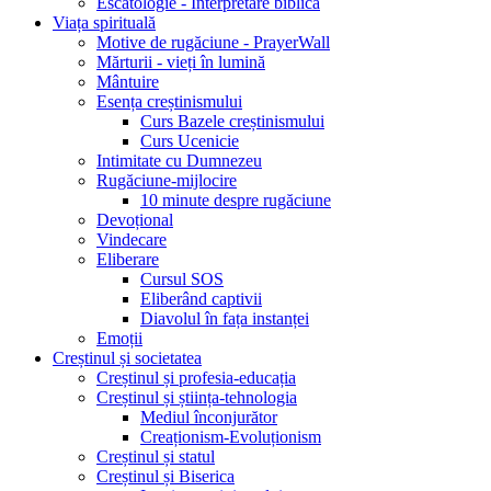
Escatologie - Interpretare biblică
Viața spirituală
Motive de rugăciune - PrayerWall
Mărturii - vieți în lumină
Mântuire
Esența creștinismului
Curs Bazele creștinismului
Curs Ucenicie
Intimitate cu Dumnezeu
Rugăciune-mijlocire
10 minute despre rugăciune
Devoțional
Vindecare
Eliberare
Cursul SOS
Eliberând captivii
Diavolul în fața instanței
Emoții
Creștinul și societatea
Creștinul și profesia-educația
Creștinul și știința-tehnologia
Mediul înconjurător
Creaționism-Evoluționism
Creștinul și statul
Creștinul și Biserica