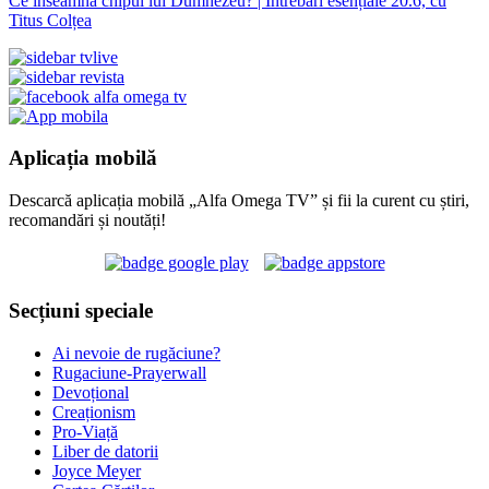
Ce înseamnă chipul lui Dumnezeu? | Întrebări esențiale 20.6, cu
Titus Colțea
Aplicația mobilă
Descarcă aplicația mobilă „Alfa Omega TV” și fii la curent cu știri,
recomandări și noutăți!
Secțiuni speciale
Ai nevoie de rugăciune?
Rugaciune-Prayerwall
Devoțional
Creaționism
Pro-Viață
Liber de datorii
Joyce Meyer