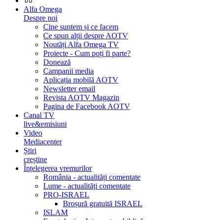
Alfa Omega
Despre noi
Cine suntem și ce facem
Ce spun alții despre AOTV
Noutăți Alfa Omega TV
Proiecte - Cum poți fi parte?
Donează
Campanii media
Aplicația mobilă AOTV
Newsletter email
Revista AOTV Magazin
Pagina de Facebook AOTV
Canal TV
live&emisiuni
Video
Mediacenter
Știri
creștine
Înțelegerea vremurilor
România - actualități comentate
Lume - actualități comentate
PRO-ISRAEL
Broșură gratuită ISRAEL
ISLAM