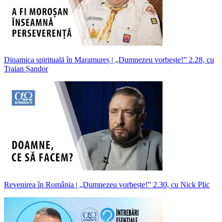
Dinamica spirituală în Maramureș | „Dumnezeu vorbește!” 2.28, cu
Traian Șandor
Revenirea în România | „Dumnezeu vorbește!” 2.30, cu Nick Plic