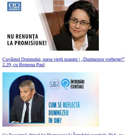
Cuvântul Domnului, sursa vieții noastre | „Dumnezeu vorbește!”
2.29, cu Remona Paul