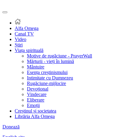
Alfa Omega
Canal TV
Video
Știri
Viața spirituală
Motive de rugăciune - PrayerWall
Mărturii - vieți în lumină
Mântuire
Esența creștinismului
Intimitate cu Dumnezeu
Rugăciune-mijlocire
Devoțional
Vindecare
Eliberare
Emoții
Creștinul și societatea
Librăria Alfa Omega
Donează