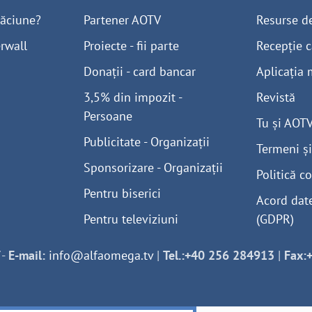
găciune?
Partener AOTV
Resurse d
rwall
Proiecte - fii parte
Recepție c
Donații - card bancar
Aplicația 
3,5% din impozit -
Revistă
Persoane
Tu și AOT
Publicitate - Organizații
Termeni și
Sponsorizare - Organizații
Politică co
Pentru biserici
Acord dat
Pentru televiziuni
(GDPR)
-
E-mail:
info@alfaomega.tv
|
Tel.:+40 256 284913
|
Fax: