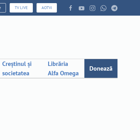
e
TV LIVE
AOTVi
Creștinul și
Librăria
Donează
societatea
Alfa Omega