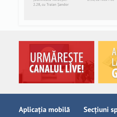
2.28, cu Traian Șandor
Aplicația mobilă
Secțiuni s