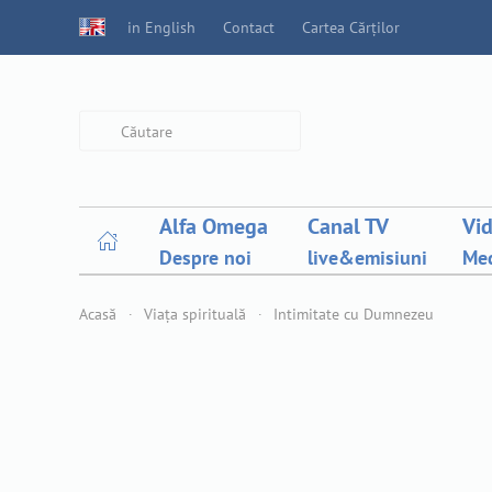
in English
Contact
Cartea Cărților
Type 2 or more characters for
results.
Alfa Omega
Canal TV
Vi
Despre noi
live&emisiuni
Med
Acasă
Viața spirituală
Intimitate cu Dumnezeu