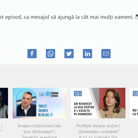
cest episod, ca mesajul să ajungă la cât mai mulți oameni. 
 |
Începe creștinismul tău
Profeție despre slujire |
”
luni dimineața? |
„Dumnezeu vorbește!”
Întrebări esențiale
6.11 cu Gabriela Știr