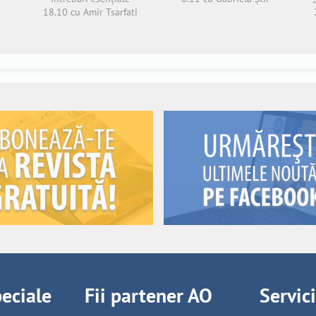
18.10 cu Amir Tsarfati
peciale
Fii partener AO
Servic