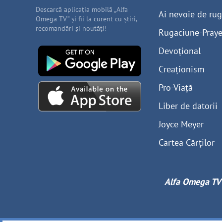
Descarcă aplicația mobilă „Alfa
Ai nevoie de ru
Omega TV” și fii la curent cu știri,
recomandări și noutăți!
Rugaciune-Praye
Devoțional
Creaționism
Pro-Viață
Liber de datorii
Joyce Meyer
Cartea Cărților
Alfa Omega TV