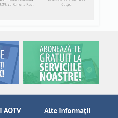
2.29, cu Remona Paul
Colțea
ii AOTV
Alte informații