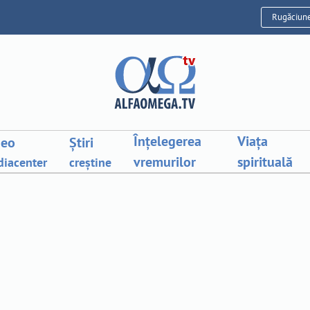
Rugăciun
Înțelegerea
Viața
deo
Știri
vremurilor
spirituală
iacenter
creștine