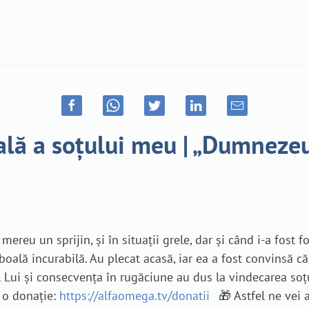
lă a soțului meu | „Dumnezeu
eu un sprijin, și în situații grele, dar și când i-a fost f
o boală incurabilă. Au plecat acasă, iar ea a fost convinsă 
 Lui și consecvența în rugăciune au dus la vindecarea soțu
u o donație:
https://alfaomega.tv/donatii
🎁 Astfel ne vei 