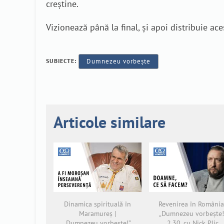
creștine.
Vizionează până la final, și apoi distribuie a
SUBIECTE:
Dumnezeu vorbește
Articole similare
Dinamica spirituală în
Revenirea în România
Maramureș |
„Dumnezeu vorbește!
„Dumnezeu vorbește!”
2.30, cu Nick Plic