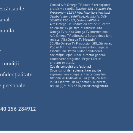
Canalul Alfa Omega TV poate fi recepționat
escărcabile
gratuit via satelit:
Eutelsat 16A, 16 grade Est,
Frecventa – 12.567 Mhz, Polarizare
Vertica
lă,
Symbol rate - 16.667 ks/s, Modulație: DVB-
anal
S2,8PSK, FEC - 3/5, Codare - MPEG-4
.
Alfa Omega TV Production deține 2 licențe
de emisie TV pe satelit: canalele Alfa
mobilă
Omega TV și Alfa Omega TV Internațional.
Alfa Omega TV editeaza, la fiecare doua luni,
revista: "Alfa Omega TV Magazin".
SC Alfa Omega TV Production SRL, Str Aurel
Pop nr. 8, Timisoara. Reprezentant legal și
V
asociat unic: Pețan Tudor. Conducerea
societății: Pețan Tudor: director general,
coodonator programe; Pețan Mirela:
 condiții
director executiv;
Cod de conduită profesională
Organismul de reglementare sau de
nfidențialitate
supraveghere competent este Consiliul
National al Audiovizualului (CNA), cu sediul
in Bd. Libertatii nr.14, sector 5, Bucuresti,
e personale
tel: 40 (0)21 305 5350, email:
cna@cna.ro
+40 256 284912