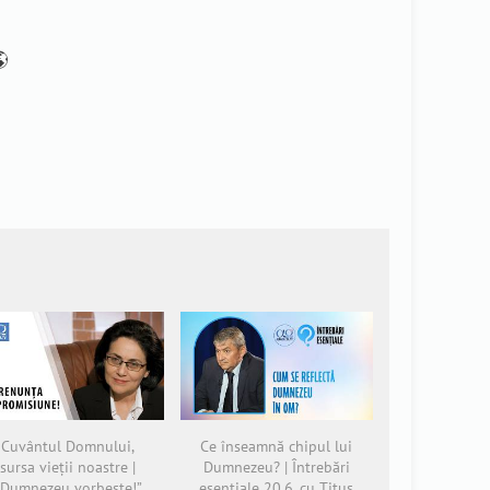
🌎
Cuvântul Domnului,
Ce înseamnă chipul lui
sursa vieții noastre |
Dumnezeu? | Întrebări
„Dumnezeu vorbește!”
esențiale 20.6, cu Titus