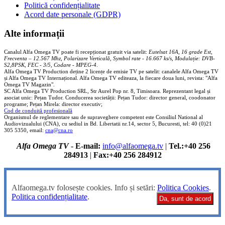
Politică confidențialitate
Acord date personale (GDPR)
Alte informații
Canalul Alfa Omega TV poate fi recepționat gratuit via satelit:
Eutelsat 16A, 16 grade Est,
Frecventa – 12.567 Mhz, Polarizare
Vertica
lă, Symbol rate - 16.667 ks/s, Modulație: DVB-
S2,8PSK, FEC - 3/5, Codare - MPEG-4
.
Alfa Omega TV Production deține 2 licențe de emisie TV pe satelit: canalele Alfa Omega TV
și Alfa Omega TV Internațional. Alfa Omega TV editeaza, la fiecare doua luni, revista: "Alfa
Omega TV Magazin".
SC Alfa Omega TV Production SRL, Str Aurel Pop nr. 8, Timisoara. Reprezentant legal și
asociat unic: Pețan Tudor. Conducerea societății: Pețan Tudor: director general, coodonator
programe; Pețan Mirela: director executiv;
Cod de conduită profesională
Organismul de reglementare sau de supraveghere competent este Consiliul National al
Audiovizualului (CNA), cu sediul in Bd. Libertatii nr.14, sector 5, Bucuresti, tel: 40 (0)21
305 5350, email:
cna@cna.ro
Alfa Omega TV
-
E-mail:
info@alfaomega.tv
|
Tel.:+40 256
284913
|
Fax:+40 256 284912
Alfaomega.tv folosește cookies. Info și setări:
Politica Cookies
.
Politica confidențialitate
.
Da, sunt de acord