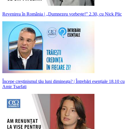
Revenirea în România | „Dumnezeu vorbește!” 2.30, cu Nick Plic
Începe creștinismul tău luni dimineața? | Întrebări esențiale 18.10 cu
Amir Tsarfati