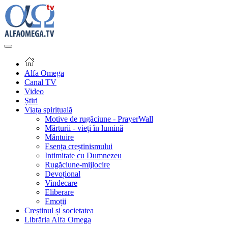
Alfa Omega
Canal TV
Video
Știri
Viața spirituală
Motive de rugăciune - PrayerWall
Mărturii - vieți în lumină
Mântuire
Esența creștinismului
Intimitate cu Dumnezeu
Rugăciune-mijlocire
Devoțional
Vindecare
Eliberare
Emoții
Creștinul și societatea
Librăria Alfa Omega