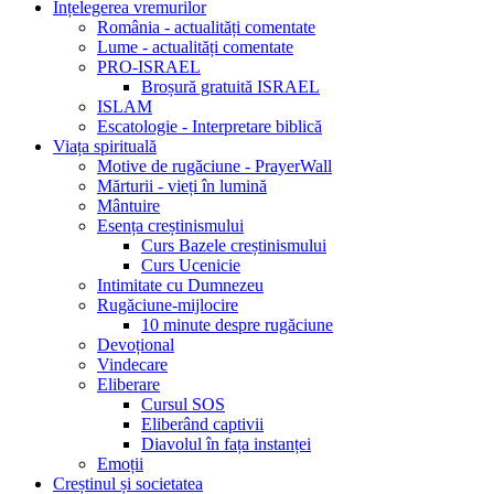
Înțelegerea vremurilor
România - actualități comentate
Lume - actualități comentate
PRO-ISRAEL
Broșură gratuită ISRAEL
ISLAM
Escatologie - Interpretare biblică
Viața spirituală
Motive de rugăciune - PrayerWall
Mărturii - vieți în lumină
Mântuire
Esența creștinismului
Curs Bazele creștinismului
Curs Ucenicie
Intimitate cu Dumnezeu
Rugăciune-mijlocire
10 minute despre rugăciune
Devoțional
Vindecare
Eliberare
Cursul SOS
Eliberând captivii
Diavolul în fața instanței
Emoții
Creștinul și societatea