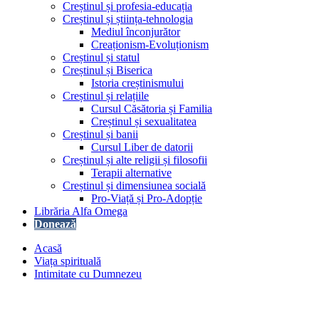
Creștinul și profesia-educația
Creștinul și știința-tehnologia
Mediul înconjurător
Creaționism-Evoluționism
Creștinul și statul
Creștinul și Biserica
Istoria creștinismului
Creștinul și relațiile
Cursul Căsătoria și Familia
Creștinul și sexualitatea
Creștinul și banii
Cursul Liber de datorii
Creștinul și alte religii și filosofii
Terapii alternative
Creștinul și dimensiunea socială
Pro-Viață și Pro-Adopție
Librăria Alfa Omega
Donează
Acasă
Viața spirituală
Intimitate cu Dumnezeu