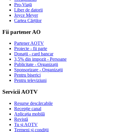
Pro-Viață
Liber de datorii
Joyce Meyer
Cartea Cărților
Fii partener AO
Partener AOTV
Proiecte - fii parte
Donații - card bancar
3,5% din impozit - Persoane
Publicitate - Organizații
Sponsorizare - Organizații
Pentru biserici
Pentru televiziuni
Servicii AOTV
Resurse descărcabile
Recepție canal
Aplicația mobilă
Revistă
Tu și AOTV
Termeni și condiții