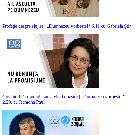
Profeție despre slujire | „Dumnezeu vorbește!” 6.11 cu Gabriela Știr
Cuvântul Domnului, sursa vieții noastre | „Dumnezeu vorbește!”
2.29, cu Remona Paul