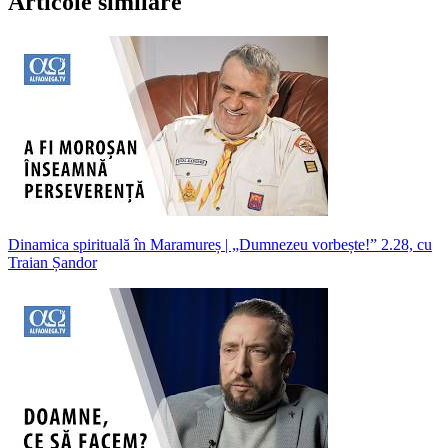
Articole similare
Dinamica spirituală în Maramureș | „Dumnezeu vorbește!” 2.28, cu
Traian Șandor