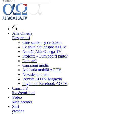
Alfa Omega
Despre noi
Cine suntem și ce facem
Ce spun alții despre AOTV
Noutăți Alfa Omega TV
Proiecte - Cum poți fi parte?
Donează
Campanii media
Aplicația mobilă AOTV
Newsletter email
Revista AOTV Magazin
Pagina de Facebook AOTV
Canal TV
live&emisiuni
Video
Mediacenter
Știri
creștine