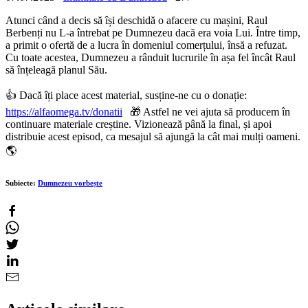
Atunci când a decis să își deschidă o afacere cu mașini, Raul
Berbenți nu L-a întrebat pe Dumnezeu dacă era voia Lui. Între timp,
a primit o ofertă de a lucra în domeniul comerțului, însă a refuzat.
Cu toate acestea, Dumnezeu a rânduit lucrurile în așa fel încât Raul
să înțeleagă planul Său.
👍 Dacă îți place acest material, susține-ne cu o donație:
https://alfaomega.tv/donatii
🎁 Astfel ne vei ajuta să producem în
continuare materiale creștine. Vizionează până la final, și apoi
distribuie acest episod, ca mesajul să ajungă la cât mai mulți oameni.
🌎
Subiecte:
Dumnezeu vorbește