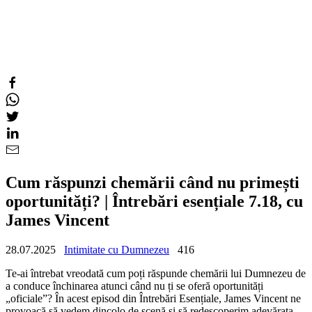
Cum răspunzi chemării când nu primești
oportunități? | Întrebări esențiale 7.18, cu
James Vincent
28.07.2025
Intimitate cu Dumnezeu
416
Te-ai întrebat vreodată cum poți răspunde chemării lui Dumnezeu de
a conduce închinarea atunci când nu ți se oferă oportunități
„oficiale”? În acest episod din Întrebări Esențiale, James Vincent ne
provoacă să vedem dincolo de scenă și să redescoperim adevărata