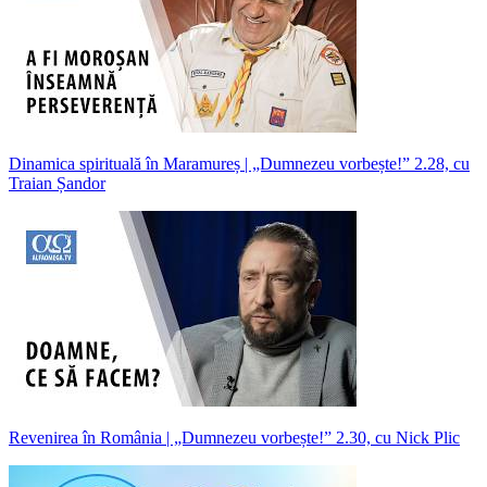
Dinamica spirituală în Maramureș | „Dumnezeu vorbește!” 2.28, cu
Traian Șandor
Revenirea în România | „Dumnezeu vorbește!” 2.30, cu Nick Plic