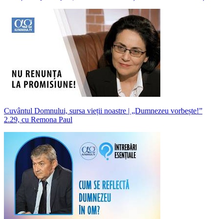
Cuvântul Domnului, sursa vieții noastre | „Dumnezeu vorbește!”
2.29, cu Remona Paul