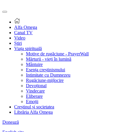
Alfa Omega
Canal TV
Video
Știri
Viața spirituală
Motive de rugăciune - PrayerWall
Mărturii - vieți în lumină
Mântuire
Esența creștinismului
Intimitate cu Dumnezeu
Rugăciune-mijlocire
Devoțional
Vindecare
Eliberare
Emoții
Creștinul și societatea
Librăria Alfa Omega
Donează