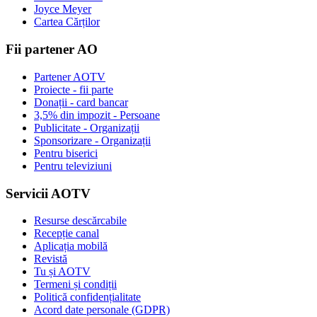
Joyce Meyer
Cartea Cărților
Fii partener AO
Partener AOTV
Proiecte - fii parte
Donații - card bancar
3,5% din impozit - Persoane
Publicitate - Organizații
Sponsorizare - Organizații
Pentru biserici
Pentru televiziuni
Servicii AOTV
Resurse descărcabile
Recepție canal
Aplicația mobilă
Revistă
Tu și AOTV
Termeni și condiții
Politică confidențialitate
Acord date personale (GDPR)