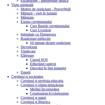
Escatologie - Interpretare biblică
Viața spirituală
Motive de rugăciune - PrayerWall
Mărturii - vieți în lumină
Mântuire
Esența creștinismului
Curs Bazele creștinismului
Curs Ucenicie
Intimitate cu Dumnezeu
Rugăciune-mijlocire
10 minute despre rugăciune
Devoțional
Vindecare
Eliberare
Cursul SOS
Eliberând captivii
Diavolul în fața instanței
Emoții
Creștinul și societatea
Creștinul și profesia-educația
Creștinul și știința-tehnologia
Mediul înconjurător
Creaționism-Evoluționism
Creștinul și statul
Creștinul și Biserica