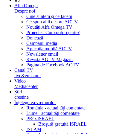
Alfa Omega
Despre noi
Cine suntem și ce facem
Ce spun alții despre AOTV
Noutăți Alfa Omega TV
Proiecte - Cum poți fi parte?
Donează
Campanii media
Aplicația mobilă AOTV
Newsletter email
Revista AOTV Magazin
Pagina de Facebook AOTV
Canal TV
live&emisiuni
Video
Mediacenter
Știri
creștine
Înțelegerea vremurilor
România - actualități comentate
Lume - actualități comentate
PRO-ISRAEL
Broșură gratuită ISRAEL
ISLAM