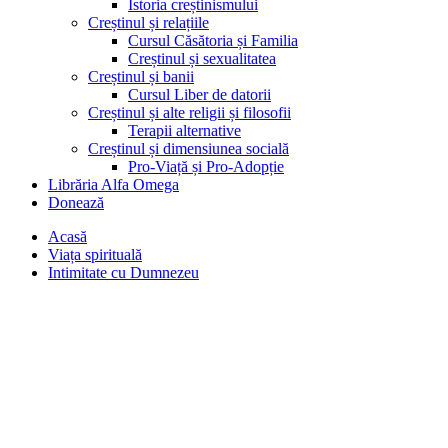
Istoria creștinismului
Creștinul și relațiile
Cursul Căsătoria și Familia
Creștinul și sexualitatea
Creștinul și banii
Cursul Liber de datorii
Creștinul și alte religii și filosofii
Terapii alternative
Creștinul și dimensiunea socială
Pro-Viață și Pro-Adopție
Librăria Alfa Omega
Donează
Acasă
Viața spirituală
Intimitate cu Dumnezeu