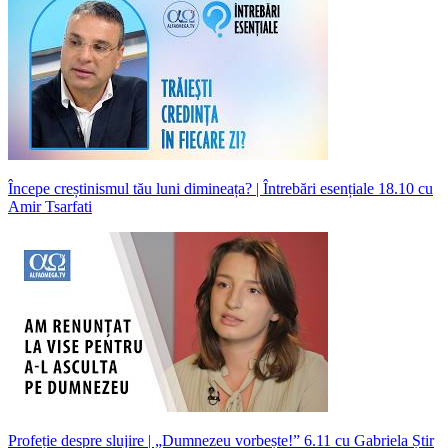
Începe creștinismul tău luni dimineața? | Întrebări esențiale 18.10 cu
Amir Tsarfati
Profeție despre slujire | „Dumnezeu vorbește!” 6.11 cu Gabriela Știr