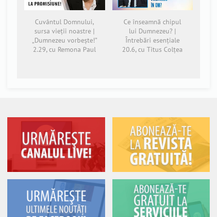
Cuvântul Domnului,
Ce înseamnă chipul
sursa vieții noastre |
lui Dumnezeu? |
„Dumnezeu vorbește!”
Întrebări esențiale
2.29, cu Remona Paul
20.6, cu Titus Colțea