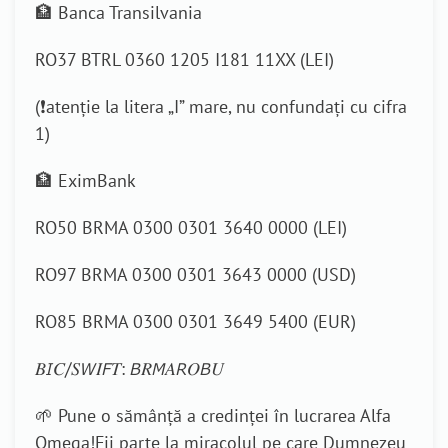
🏦 Banca Transilvania
RO37 BTRL 0360 1205 I181 11XX (LEI)
(❗atenție la litera „I” mare, nu confundați cu cifra
1)
🏦 EximBank
RO50 BRMA 0300 0301 3640 0000 (LEI)
RO97 BRMA 0300 0301 3643 0000 (USD)
RO85 BRMA 0300 0301 3649 5400 (EUR)
𝐵𝘐𝐶/𝑆𝘞𝐼𝘍𝑇: 𝘉𝑅𝘔𝐴𝘙𝑂𝘉𝑈
🌱 Pune o sămânță a credinței în lucrarea Alfa
Omega!Fii parte la miracolul pe care Dumnezeu