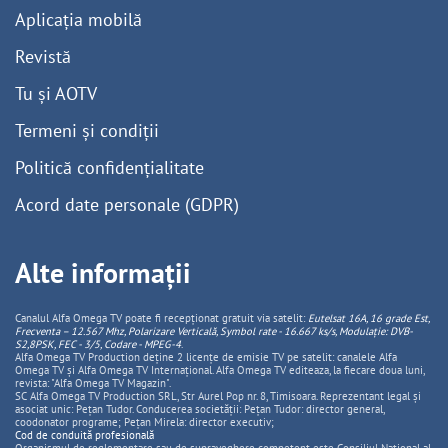
Aplicația mobilă
Revistă
Tu și AOTV
Termeni și condiții
Politică confidențialitate
Acord date personale (GDPR)
Alte informații
Canalul Alfa Omega TV poate fi recepționat gratuit via satelit:
Eutelsat 16A, 16 grade Est,
Frecventa – 12.567 Mhz, Polarizare
Vertica
lă, Symbol rate - 16.667 ks/s, Modulație: DVB-
S2,8PSK, FEC - 3/5, Codare - MPEG-4
.
Alfa Omega TV Production deține 2 licențe de emisie TV pe satelit: canalele Alfa
Omega TV și Alfa Omega TV Internațional. Alfa Omega TV editeaza, la fiecare doua luni,
revista: "Alfa Omega TV Magazin".
SC Alfa Omega TV Production SRL, Str Aurel Pop nr. 8, Timisoara. Reprezentant legal și
asociat unic: Pețan Tudor. Conducerea societății: Pețan Tudor: director general,
coodonator programe; Pețan Mirela: director executiv;
Cod de conduită profesională