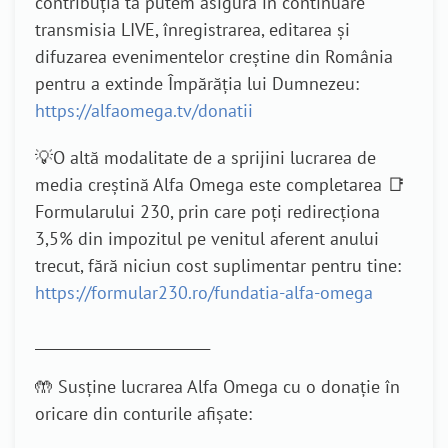
contribuția ta putem asigura în continuare
transmisia LIVE, înregistrarea, editarea și
difuzarea evenimentelor creștine din România
pentru a extinde Împărăția lui Dumnezeu:
https://alfaomega.tv/donatii
💡O altă modalitate de a sprijini lucrarea de
media creștină Alfa Omega este completarea 📑
Formularului 230, prin care poți redirecționa
3,5% din impozitul pe venitul aferent anului
trecut, fără niciun cost suplimentar pentru tine:
https://formular230.ro/fundatia-alfa-omega
_________________________
🤲 Susține lucrarea Alfa Omega cu o donație în
oricare din conturile afișate: