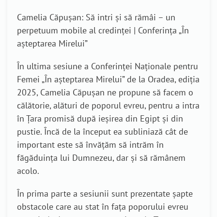
Camelia Căpușan: Să intri și să rămâi – un
perpetuum mobile al credinței | Conferința „În
așteptarea Mirelui”
În ultima sesiune a Conferinței Naționale pentru
Femei „În așteptarea Mirelui” de la Oradea, ediția
2025, Camelia Căpușan ne propune să facem o
călătorie, alături de poporul evreu, pentru a intra
în Țara promisă după ieșirea din Egipt și din
pustie. Încă de la început ea subliniază cât de
important este să învățăm să intrăm în
făgăduința lui Dumnezeu, dar și să rămânem
acolo.
În prima parte a sesiunii sunt prezentate șapte
obstacole care au stat în fața poporului evreu