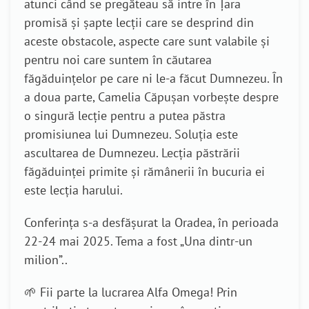
atunci când se pregăteau să intre în Țara
promisă și șapte lecții care se desprind din
aceste obstacole, aspecte care sunt valabile și
pentru noi care suntem în căutarea
făgăduințelor pe care ni le-a făcut Dumnezeu. În
a doua parte, Camelia Căpușan vorbește despre
o singură lecție pentru a putea păstra
promisiunea lui Dumnezeu. Soluția este
ascultarea de Dumnezeu. Lecția păstrării
făgăduinței primite și rămânerii în bucuria ei
este lecția harului.
Conferința s-a desfășurat la Oradea, în perioada
22-24 mai 2025. Tema a fost „Una dintr-un
milion”..
🌱 Fii parte la lucrarea Alfa Omega! Prin