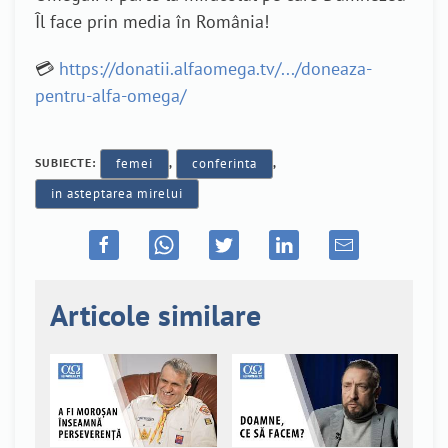
Îl face prin media în România!
💳
https://donatii.alfaomega.tv/.../doneaza-
pentru-alfa-omega/
SUBIECTE:
femei
,
conferinta
,
in asteptarea mirelui
Articole similare