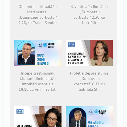
Dinamica spirituală în
Revenirea în România
Maramureș |
| „Dumnezeu
„Dumnezeu vorbește!”
vorbește!” 2.30, cu
2.28, cu Traian Șandor
Nick Plic
Începe creștinismul
Profeție despre slujire
tău luni dimineața? |
| „Dumnezeu
Întrebări esențiale
vorbește!” 6.11 cu
18.10 cu Amir Tsarfati
Gabriela Știr