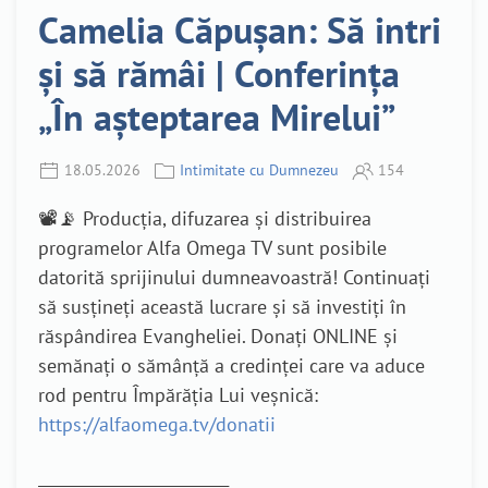
Camelia Căpușan: Să intri
și să rămâi | Conferința
„În așteptarea Mirelui”
18.05.2026
Intimitate cu Dumnezeu
154
📽️📡 Producția, difuzarea și distribuirea
programelor Alfa Omega TV sunt posibile
datorită sprijinului dumneavoastră! Continuați
să susțineți această lucrare și să investiți în
răspândirea Evangheliei. Donați ONLINE și
semănați o sămânță a credinței care va aduce
rod pentru Împărăția Lui veșnică:
https://alfaomega.tv/donatii
_________________________