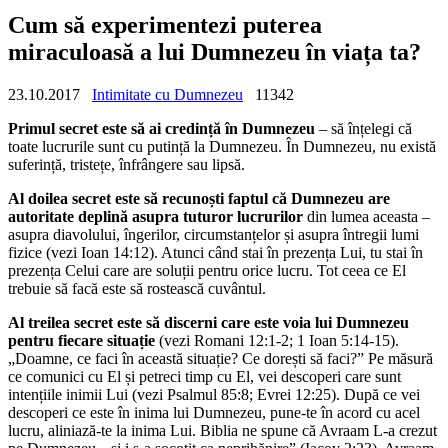
Cum să experimentezi puterea
miraculoasă a lui Dumnezeu în viața ta?
23.10.2017
Intimitate cu Dumnezeu
11342
Primul secret este să ai credință în Dumnezeu
– să înțelegi că
toate lucrurile sunt cu putință la Dumnezeu. În Dumnezeu, nu există
suferință, tristețe, înfrângere sau lipsă.
Al doilea secret este să recunoști faptul că Dumnezeu are
autoritate deplină asupra tuturor lucrurilor
din lumea aceasta –
asupra diavolului, îngerilor, circumstanțelor și asupra întregii lumi
fizice (vezi Ioan 14:12). Atunci când stai în prezența Lui, tu stai în
prezența Celui care are soluții pentru orice lucru. Tot ceea ce El
trebuie să facă este să rostească cuvântul.
Al treilea secret este să discerni care este voia lui Dumnezeu
pentru fiecare situație
(vezi Romani 12:1-2; 1 Ioan 5:14-15).
„Doamne, ce faci în această situație? Ce dorești să faci?” Pe măsură
ce comunici cu El și petreci timp cu El, vei descoperi care sunt
intențiile inimii Lui (vezi Psalmul 85:8; Evrei 12:25). După ce vei
descoperi ce este în inima lui Dumnezeu, pune-te în acord cu acel
lucru, aliniază-te la inima Lui. Biblia ne spune că Avraam L-a crezut