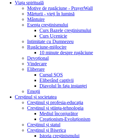
Viața spirituală
Motive de rugăciune - PrayerWall
Mărturii - vieți în lumină
Mântuire
Esența creștinismului
Curs Bazele creștinismului
Curs Ucenicie
Intimitate cu Dumnezeu
Rugăciune-mijlocire
10 minute despre rugăciune
Devoțional
Vindecare
Eliberare
Cursul SOS
Eliberând captivii
Diavolul în fața instanței
Emoții
Creștinul și societatea
Creștinul și profesia-educația
Creștinul și știința-tehnologia
Mediul înconjurător
Creaționism-Evoluționism
Creștinul și statul
Creștinul și Biserica
Istoria creștinismului