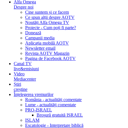
Alfa Omega
Despre noi
Cine suntem și ce facem
Ce spun alții despre AOTV
Noutăți Alfa Omega TV
Proiecte - Cum poți fi parte?
Donează
Campanii media
Aplicația mobilă AOTV
Newsletter email
Revista AOTV Magazin
Pagina de Facebook AOTV
Canal TV
live&emisiuni
Video
Mediacenter
Știri
creștine
Înțelegerea vremurilor
România - actualități comentate
Lume - actualități comentate
PRO-ISRAEL
Broșură gratuită ISRAEL
ISLAM
Escatologie - Interpretare biblică