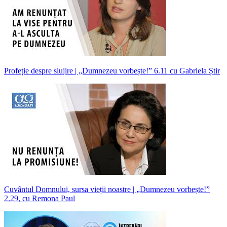
Profeție despre slujire | „Dumnezeu vorbește!” 6.11 cu Gabriela Știr
Cuvântul Domnului, sursa vieții noastre | „Dumnezeu vorbește!”
2.29, cu Remona Paul