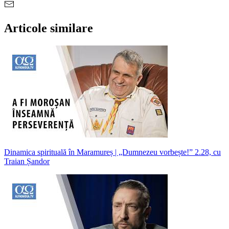
Articole similare
Dinamica spirituală în Maramureș | „Dumnezeu vorbește!” 2.28, cu
Traian Șandor