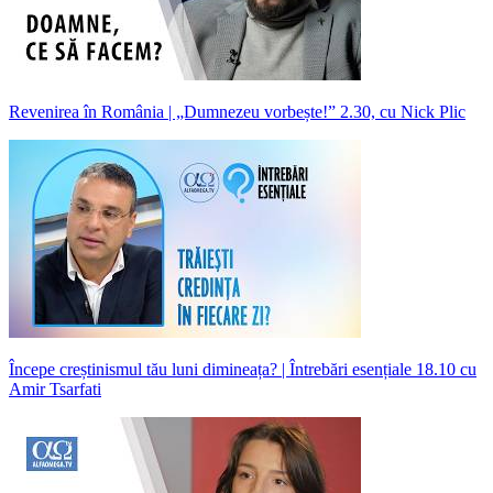
Revenirea în România | „Dumnezeu vorbește!” 2.30, cu Nick Plic
Începe creștinismul tău luni dimineața? | Întrebări esențiale 18.10 cu
Amir Tsarfati