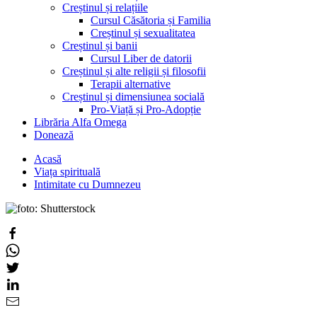
Creștinul și relațiile
Cursul Căsătoria și Familia
Creștinul și sexualitatea
Creștinul și banii
Cursul Liber de datorii
Creștinul și alte religii și filosofii
Terapii alternative
Creștinul și dimensiunea socială
Pro-Viață și Pro-Adopție
Librăria Alfa Omega
Donează
Acasă
Viața spirituală
Intimitate cu Dumnezeu