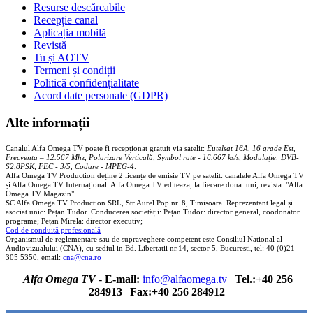
Resurse descărcabile
Recepție canal
Aplicația mobilă
Revistă
Tu și AOTV
Termeni și condiții
Politică confidențialitate
Acord date personale (GDPR)
Alte informații
Canalul Alfa Omega TV poate fi recepționat gratuit via satelit:
Eutelsat 16A, 16 grade Est,
Frecventa – 12.567 Mhz, Polarizare
Vertica
lă, Symbol rate - 16.667 ks/s, Modulație: DVB-
S2,8PSK, FEC - 3/5, Codare - MPEG-4
.
Alfa Omega TV Production deține 2 licențe de emisie TV pe satelit: canalele Alfa Omega TV
și Alfa Omega TV Internațional. Alfa Omega TV editeaza, la fiecare doua luni, revista: "Alfa
Omega TV Magazin".
SC Alfa Omega TV Production SRL, Str Aurel Pop nr. 8, Timisoara. Reprezentant legal și
asociat unic: Pețan Tudor. Conducerea societății: Pețan Tudor: director general, coodonator
programe; Pețan Mirela: director executiv;
Cod de conduită profesională
Organismul de reglementare sau de supraveghere competent este Consiliul National al
Audiovizualului (CNA), cu sediul in Bd. Libertatii nr.14, sector 5, Bucuresti, tel: 40 (0)21
305 5350, email:
cna@cna.ro
Alfa Omega TV
-
E-mail:
info@alfaomega.tv
|
Tel.:+40 256
284913
|
Fax:+40 256 284912