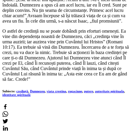
îndoială. Dumnezeu a spus că am acel lucru, iar eu Îl cred. Sunt pe
deplin convins. Nu țin seama de circumstanțe. Primesc acel lucru
chiar acum!” Avraam începuse să își trăiască viața de ca și cum va
avea un fiu. În cele din urmă, s-a născut Isaac, „fiul promsiunii”.
O astfel de credință nu se poate dobândi prin eforturi omenești. Ea
vine din dependența noastră de Dumnezeu, căci „credinţa vine în
urma auzirii; iar auzirea vine prin Cuvântul lui Hristos” (Romani
10:17). Ea trebuie să vină din Dumnezeu. Încercarea de a te forța să
crezi, nu va duce la nimic. Trebuie să acționezi în baza credinței pe
care ți-o dă Dumnezeu. Ajutorul lui Dumnezeu vine atunci când Îl
crezi pe El, când Îi recunoști puterea, când Îl lauzi, când citești
Cuvântul Său, când Cuvântul prinde viață în inima ta și după ce
Cuvântul Lui răsună în inima ta: „Asta este ceea ce Eu am de gând
să fac. Crede!”
Subiecte:
credință
,
Dumnezeu
,
viata crestina
,
rugaciune
,
putere
,
autoritate spirituala
,
identitate spirituală