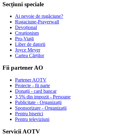
Secțiuni speciale
Ai nevoie de rugăciune?
Rugaciune-Prayerwall
Devoțional
Creaționism
Pro-Viață
Liber de datorii
Joyce Meyer
Cartea Cărților
Fii partener AO
Partener AOTV
Proiecte - fii parte
Donații - card bancar
3,5% din impozit - Persoane
Publicitate - Organizații
Sponsorizare - Organizații
Pentru biserici
Pentru televiziuni
Servicii AOTV