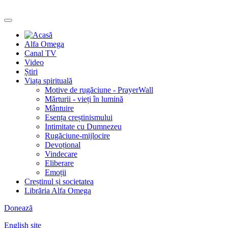
Alfa Omega
Canal TV
Video
Știri
Viața spirituală
Motive de rugăciune - PrayerWall
Mărturii - vieți în lumină
Mântuire
Esența creștinismului
Intimitate cu Dumnezeu
Rugăciune-mijlocire
Devoțional
Vindecare
Eliberare
Emoții
Creștinul și societatea
Librăria Alfa Omega
Donează
English site