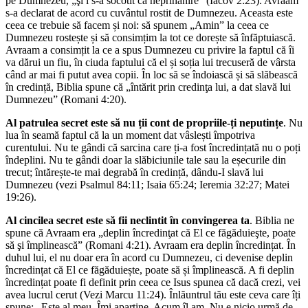
pe Dumnezeu, „şi i s-a socotit ca neprihănire” (Iacov 2:23). Avraam
s-a declarat de acord cu cuvântul rostit de Dumnezeu. Aceasta este
ceea ce trebuie să facem și noi: să spunem „Amin” la ceea ce
Dumnezeu rostește și să consimțim la tot ce dorește să înfăptuiască.
Avraam a consimțit la ce a spus Dumnezeu cu privire la faptul că îi
va dărui un fiu, în ciuda faptului că el și soția lui trecuseră de vârsta
când ar mai fi putut avea copii. În loc să se îndoiască și să slăbească
în credință, Biblia spune că „întărit prin credinţa lui, a dat slavă lui
Dumnezeu” (Romani 4:20).
Al patrulea secret este să nu ții cont de propriile-ți neputințe
. Nu
lua în seamă faptul că la un moment dat vâslești împotriva
curentului. Nu te gândi că sarcina care ți-a fost încredințată nu o poți
îndeplini. Nu te gândi doar la slăbiciunile tale sau la eșecurile din
trecut; întărește-te mai degrabă în credință, dându-I slavă lui
Dumnezeu (vezi Psalmul 84:11; Isaia 65:24; Ieremia 32:27; Matei
19:26).
Al cincilea secret este să fii neclintit în convingerea ta
. Biblia ne
spune că Avraam era „deplin încredinţat că El ce făgăduieşte, poate
să şi împlinească” (Romani 4:21). Avraam era deplin încredințat. În
duhul lui, el nu doar era în acord cu Dumnezeu, ci devenise deplin
încredințat că El ce făgăduiește, poate să și împlinească. A fi deplin
încredințat poate fi definit prin ceea ce Isus spunea că dacă crezi, vei
avea lucrul cerut (Vezi Marcu 11:24). Înlăuntrul tău este ceva care îți
spune: „Este al meu. Îmi aparține. Acum îl am. Nu e nicio urmă de