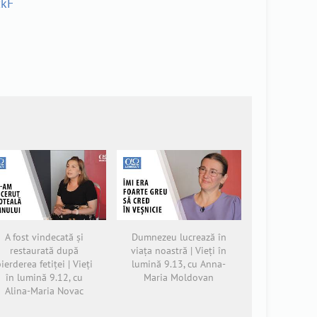
zkF
A fost vindecată și
Dumnezeu lucrează în
restaurată după
viața noastră | Vieți în
ierderea fetiței | Vieți
lumină 9.13, cu Anna-
în lumină 9.12, cu
Maria Moldovan
Alina-Maria Novac