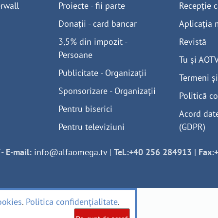
rwall
Proiecte - fii parte
Recepție c
Donații - card bancar
Aplicația 
3,5% din impozit -
Revistă
Persoane
Tu și AOT
Publicitate - Organizații
Termeni și
Sponsorizare - Organizații
Politică co
Pentru biserici
Acord dat
Pentru televiziuni
(GDPR)
-
E-mail:
info@alfaomega.tv
|
Tel.:+40 256 284913
|
Fax:
ookies
.
Politica confidențialitate
.