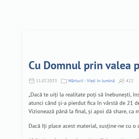
Cu Domnul prin valea pl
11.07.2023
Mărturii - Vieți în lumină
422
„Dacă te uiți la realitate poți să înebunești, î
atunci când și-a pierdut fica în vârstă de 21 d
Vizionează până la final, și apoi dă share, ca
Dacă îți place acest material, susține-ne cu 