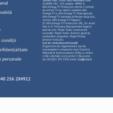
Symbol rate - 16.667 ks/s, Modulație: DVB-
anal
S2,8PSK, FEC - 3/5, Codare - MPEG-4
.
Alfa Omega TV Production deține 2 licențe
de emisie TV pe satelit: canalele Alfa
mobilă
Omega TV și Alfa Omega TV Internațional.
Alfa Omega TV editeaza, la fiecare doua luni,
revista: "Alfa Omega TV Magazin".
SC Alfa Omega TV Production SRL, Str Aurel
Pop nr. 8, Timisoara. Reprezentant legal și
V
asociat unic: Pețan Tudor. Conducerea
societății: Pețan Tudor: director general,
coodonator programe; Pețan Mirela:
 condiții
director executiv;
Cod de conduită profesională
Organismul de reglementare sau de
nfidențialitate
supraveghere competent este Consiliul
National al Audiovizualului (CNA), cu sediul
in Bd. Libertatii nr.14, sector 5, Bucuresti,
e personale
tel: 40 (0)21 305 5350, email:
cna@cna.ro
+40 256 284912