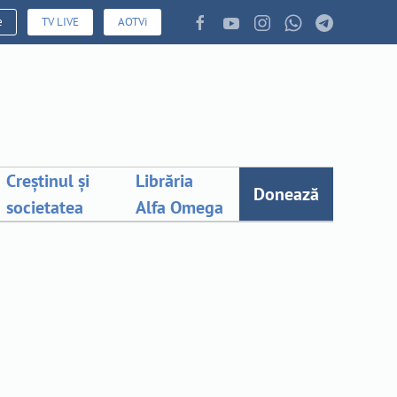
e
TV LIVE
AOTVi
Creștinul și
Librăria
Donează
societatea
Alfa Omega