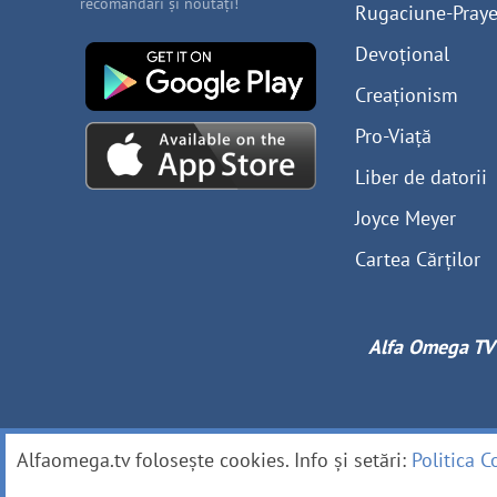
recomandări și noutăți!
Rugaciune-Praye
Devoțional
Creaționism
Pro-Viață
Liber de datorii
Joyce Meyer
Cartea Cărților
Alfa Omega TV
Alfaomega.tv folosește cookies. Info și setări:
Politica C