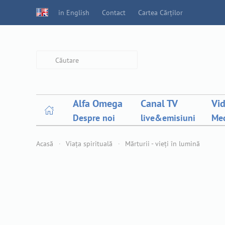
in English
Contact
Cartea Cărților
Type 2 or more characters for
results.
Alfa Omega
Canal TV
Vi
Despre noi
live&emisiuni
Med
Acasă
Viața spirituală
Mărturii - vieți în lumină