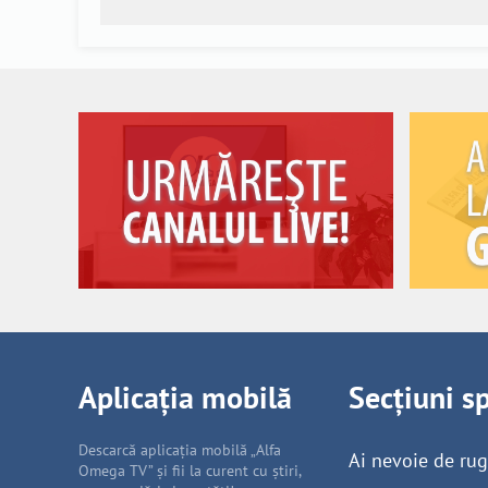
Aplicația mobilă
Secțiuni s
Descarcă aplicația mobilă „Alfa
Ai nevoie de ru
Omega TV” și fii la curent cu știri,