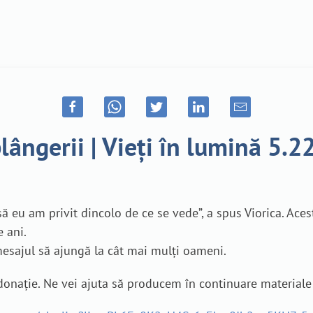
ângerii | Vieți în lumină 5.22
nsă eu am privit dincolo de ce se vede”, a spus Viorica. Aces
e ani.
 mesajul să ajungă la cât mai mulți oameni.
o donație. Ne vei ajuta să producem în continuare material