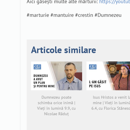
Aici găsești multe alte mărturii:
https://yout
#marturie #mantuire #crestin #Dumnezeu
Articole similare
Dumnezeu poate
Isus Hristos a venit l
schimba orice inimă |
mine | Vieți în lumin
Vieți în lumină 9.9, cu
6.4, cu Florica Stănes
Nicolae Răduț