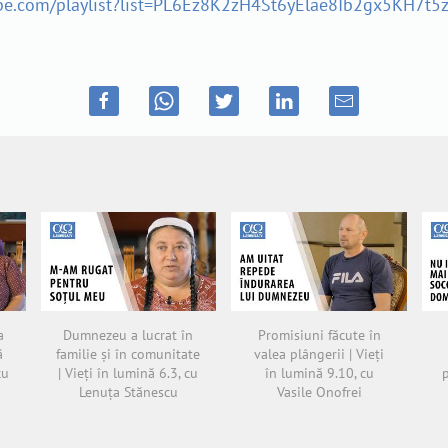
ube.com/playlist?list=PL6Ez8K2zH4St6yElae8Ib2gx5KH7t5
a
Dumnezeu a lucrat în
Promisiuni făcute în
ă
familie și în comunitate
valea plângerii | Vieți
cu
| Vieți în lumină 6.3, cu
în lumină 9.10, cu
p
Lenuța Stănescu
Vasile Onofrei