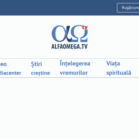
Rugăciun
Înțelegerea
Viața
deo
Știri
vremurilor
spirituală
iacenter
creștine