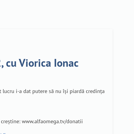
, cu Viorica Ionac
t lucru i-a dat putere să nu își piardă credința
e creștine: www.alfaomega.tv/donatii