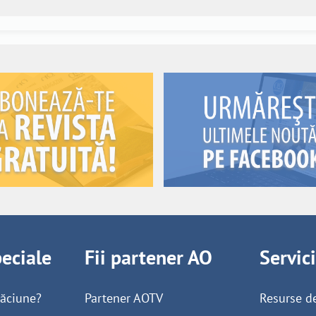
peciale
Fii partener AO
Servic
găciune?
Partener AOTV
Resurse d