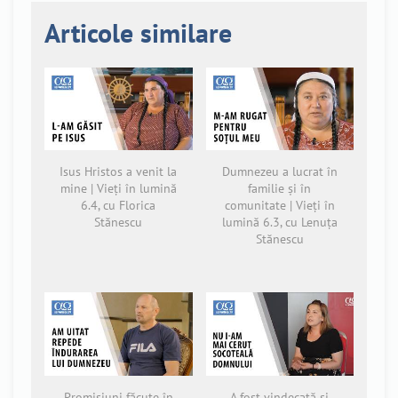
Articole similare
Isus Hristos a venit la
Dumnezeu a lucrat în
mine | Vieți în lumină
familie și în
6.4, cu Florica
comunitate | Vieți în
Stănescu
lumină 6.3, cu Lenuța
Stănescu
Promisiuni făcute în
A fost vindecată și