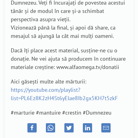
Dumnezeu. Veți fi încurajați de povestea acestui
tânăr și de modul în care și-a schimbat
perspectiva asupra vieții.
Vizionează până la final, și apoi dă share, ca
mesajul să ajungă la cât mai mulți oameni.
Dacă îți place acest material, susține-ne cu o
donație. Ne vei ajuta să producem în continuare
materiale creștine: www.alfaomega.tv/donatii
Aici găsești multe alte mărturii:
https://youtube.com/playlist?
list=PL6Ez8K2zH4St6yElae8Ib2gx5KH7t5zkF
#marturie #mantuire #crestin #Dumnezeu