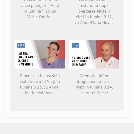
valea plângerii | Vieți
restaurată după
în lumină 9.10, cu
pierderea fetiței |
Vasile Onofrei
Vieți în lumină 9.12,
cu Alina-Maria Novac
Dumnezeu lucrează în
Vrem să arătăm
viața noastră | Vieți în
dragostea lui Isus |
lumină 9.13, cu Anna-
Vieți în lumină 9.14,
Maria Moldovan
cu Aurel Katsel