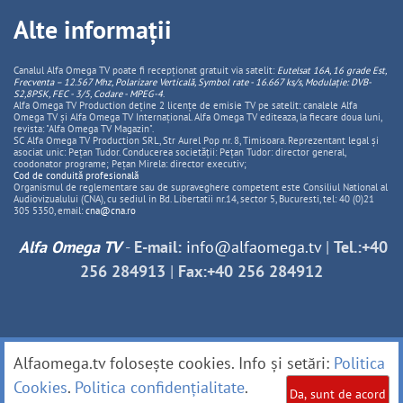
Alte informații
Canalul Alfa Omega TV poate fi recepționat gratuit via satelit:
Eutelsat 16A, 16 grade Est,
Frecventa – 12.567 Mhz, Polarizare
Vertica
lă, Symbol rate - 16.667 ks/s, Modulație: DVB-
S2,8PSK, FEC - 3/5, Codare - MPEG-4
.
Alfa Omega TV Production deține 2 licențe de emisie TV pe satelit: canalele Alfa
Omega TV și Alfa Omega TV Internațional. Alfa Omega TV editeaza, la fiecare doua luni,
revista: "Alfa Omega TV Magazin".
SC Alfa Omega TV Production SRL, Str Aurel Pop nr. 8, Timisoara. Reprezentant legal și
asociat unic: Pețan Tudor. Conducerea societății: Pețan Tudor: director general,
coodonator programe; Pețan Mirela: director executiv;
Cod de conduită profesională
Organismul de reglementare sau de supraveghere competent este Consiliul National al
Audiovizualului (CNA), cu sediul in Bd. Libertatii nr.14, sector 5, Bucuresti, tel: 40 (0)21
305 5350, email:
cna@cna.ro
Alfa Omega TV
-
E-mail:
info@alfaomega.tv
|
Tel.:+40
256 284913
|
Fax:+40 256 284912
Alfaomega.tv folosește cookies. Info și setări:
Politica
Cookies
.
Politica confidențialitate
.
Da, sunt de acord