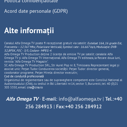
Politică confidențialitate
Acord date personale (GDPR)
Alte informații
Canalul Alfa Omega TV poate fi recepționat gratuit via satelit:
Eutelsat 16A, 16 grade Est,
Frecventa – 12.567 Mhz, Polarizare
Vertica
lă, Symbol rate - 16.667 ks/s, Modulație: DVB-
S2,8PSK, FEC - 3/5, Codare - MPEG-4
.
Alfa Omega TV Production deține 2 licențe de emisie TV pe satelit: canalele Alfa
Omega TV și Alfa Omega TV Internațional. Alfa Omega TV editeaza, la fiecare doua luni,
revista: "Alfa Omega TV Magazin".
SC Alfa Omega TV Production SRL, Str Aurel Pop nr. 8, Timisoara. Reprezentant legal și
asociat unic: Pețan Tudor. Conducerea societății: Pețan Tudor: director general,
coodonator programe; Pețan Mirela: director executiv;
Cod de conduită profesională
Organismul de reglementare sau de supraveghere competent este Consiliul National al
Audiovizualului (CNA), cu sediul in Bd. Libertatii nr.14, sector 5, Bucuresti, tel: 40 (0)21
305 5350, email:
cna@cna.ro
Alfa Omega TV
-
E-mail:
info@alfaomega.tv
|
Tel.:+40
256 284913
|
Fax:+40 256 284912