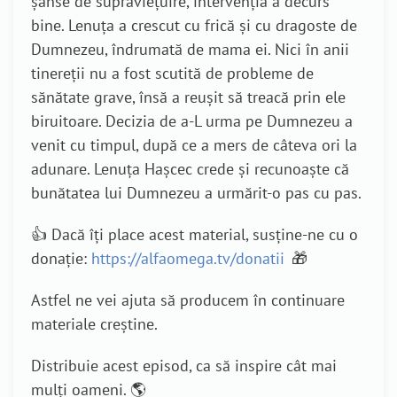
șanse de supraviețuire, intervenția a decurs
bine. Lenuța a crescut cu frică și cu dragoste de
Dumnezeu, îndrumată de mama ei. Nici în anii
tinereții nu a fost scutită de probleme de
sănătate grave, însă a reușit să treacă prin ele
biruitoare. Decizia de a-L urma pe Dumnezeu a
venit cu timpul, după ce a mers de câteva ori la
adunare. Lenuța Hașcec crede și recunoaște că
bunătatea lui Dumnezeu a urmărit-o pas cu pas.
👍 Dacă îți place acest material, susține-ne cu o
donație:
https://alfaomega.tv/donatii
🎁
Astfel ne vei ajuta să producem în continuare
materiale creștine.
Distribuie acest episod, ca să inspire cât mai
mulți oameni. 🌎