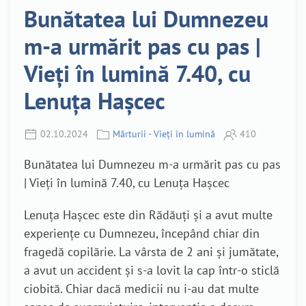
Bunătatea lui Dumnezeu
m-a urmărit pas cu pas |
Vieți în lumină 7.40, cu
Lenuța Hașcec
02.10.2024
Mărturii - Vieți în lumină
410
Bunătatea lui Dumnezeu m-a urmărit pas cu pas
| Vieți în lumină 7.40, cu Lenuța Hașcec
Lenuța Hașcec este din Rădăuți și a avut multe
experiențe cu Dumnezeu, începând chiar din
fragedă copilărie. La vârsta de 2 ani și jumătate,
a avut un accident și s-a lovit la cap într-o sticlă
ciobită. Chiar dacă medicii nu i-au dat multe