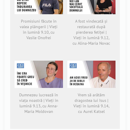
Promisiuni făcute în
A fost vindecată și
valea plângerii | Vieți
restaurată după
în lumină 9.10, cu
pierderea fetiței |
Vasile Onofrei
Vieți în lumină 9.12,
cu Alina-Maria Novac
Dumnezeu lucrează în
Vrem să arătăm
viața noastră | Vieți în
dragostea lui Isus |
lumină 9.13, cu Anna-
Vieți în lumină 9.14,
Maria Moldovan
cu Aurel Katsel