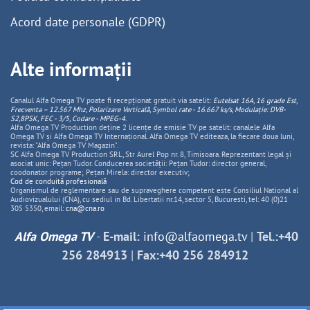
Acord date personale (GDPR)
Alte informații
Canalul Alfa Omega TV poate fi recepționat gratuit via satelit:
Eutelsat 16A, 16 grade Est,
Frecventa – 12.567 Mhz, Polarizare
Vertica
lă, Symbol rate - 16.667 ks/s, Modulație: DVB-
S2,8PSK, FEC - 3/5, Codare - MPEG-4
.
Alfa Omega TV Production deține 2 licențe de emisie TV pe satelit: canalele Alfa
Omega TV și Alfa Omega TV Internațional. Alfa Omega TV editeaza, la fiecare doua luni,
revista: "Alfa Omega TV Magazin".
SC Alfa Omega TV Production SRL, Str Aurel Pop nr. 8, Timisoara. Reprezentant legal și
asociat unic: Pețan Tudor. Conducerea societății: Pețan Tudor: director general,
coodonator programe; Pețan Mirela: director executiv;
Cod de conduită profesională
Organismul de reglementare sau de supraveghere competent este Consiliul National al
Audiovizualului (CNA), cu sediul in Bd. Libertatii nr.14, sector 5, Bucuresti, tel: 40 (0)21
305 5350, email:
cna@cna.ro
Alfa Omega TV
-
E-mail:
info@alfaomega.tv
|
Tel.:+40
256 284913
|
Fax:+40 256 284912