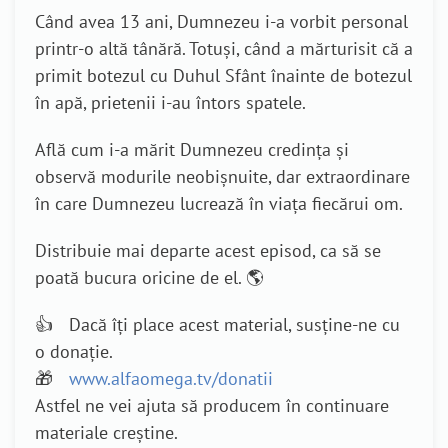
Când avea 13 ani, Dumnezeu i-a vorbit personal
printr-o altă tânără. Totuși, când a mărturisit că a
primit botezul cu Duhul Sfânt înainte de botezul
în apă, prietenii i-au întors spatele.
Află cum i-a mărit Dumnezeu credința și
observă modurile neobișnuite, dar extraordinare
în care Dumnezeu lucrează în viața fiecărui om.
Distribuie mai departe acest episod, ca să se
poată bucura oricine de el. 🌎
👍 Dacă îți place acest material, susține-ne cu
o donație.
🎁
www.alfaomega.tv/donatii
Astfel ne vei ajuta să producem în continuare
materiale creștine.