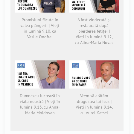
Promisiuni făcute în
A fost vindecată și
valea plângerii | Vieți
restaurată după
în lumină 9.10, cu
pierderea fetiței |
Vasile Onofrei
Vieți în lumină 9.12,
cu Alina-Maria Novac
Dumnezeu lucrează în
Vrem să arătăm
viața noastră | Vieți în
dragostea lui Isus |
lumină 9.13, cu Anna-
Vieți în lumină 9.14,
Maria Moldovan
cu Aurel Katsel