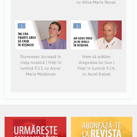
cu Alina-Maria Novac
Dumnezeu lucrează în
Vrem să arătăm
viața noastră | Vieți în
dragostea lui Isus |
lumină 9.13, cu Anna-
Vieți în lumină 9.14,
Maria Moldovan
cu Aurel Katsel