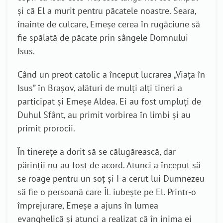
și că El a murit pentru păcatele noastre. Seara,
înainte de culcare, Emeșe cerea în rugăciune să
fie spălată de păcate prin sângele Domnului
Isus.
Când un preot catolic a început lucrarea „Viața în
Isus” în Brașov, alături de mulți alți tineri a
participat și Emeșe Aldea. Ei au fost umpluți de
Duhul Sfânt, au primit vorbirea în limbi și au
primit prorocii.
În tinerețe a dorit să se călugărească, dar
părinții nu au fost de acord. Atunci a început să
se roage pentru un soț și I-a cerut lui Dumnezeu
să fie o persoană care ÎL iubește pe El. Printr-o
împrejurare, Emeșe a ajuns în lumea
evanghelică și atunci a realizat că în inima ei