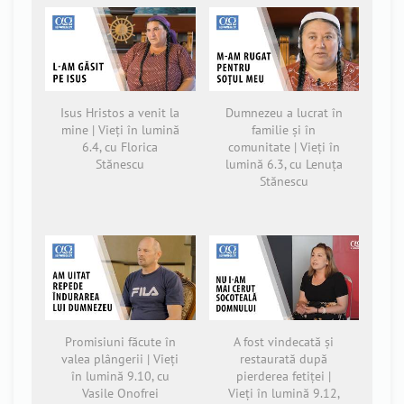
Isus Hristos a venit la
Dumnezeu a lucrat în
mine | Vieți în lumină
familie și în
6.4, cu Florica
comunitate | Vieți în
Stănescu
lumină 6.3, cu Lenuța
Stănescu
Promisiuni făcute în
A fost vindecată și
valea plângerii | Vieți
restaurată după
în lumină 9.10, cu
pierderea fetiței |
Vasile Onofrei
Vieți în lumină 9.12,