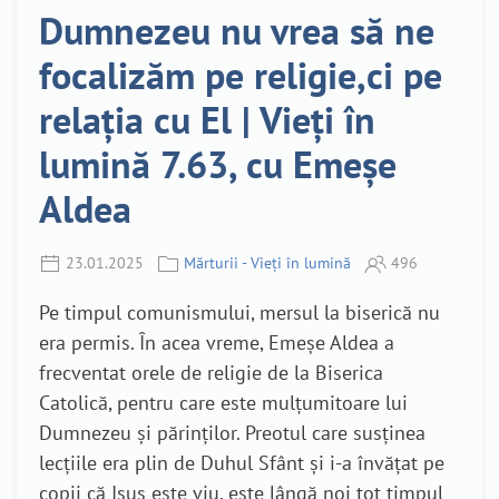
Dumnezeu nu vrea să ne
focalizăm pe religie,ci pe
relația cu El | Vieți în
lumină 7.63, cu Emeșe
Aldea
23.01.2025
Mărturii - Vieți în lumină
496
Pe timpul comunismului, mersul la biserică nu
era permis. În acea vreme, Emeșe Aldea a
frecventat orele de religie de la Biserica
Catolică, pentru care este mulțumitoare lui
Dumnezeu și părinților. Preotul care susținea
lecțiile era plin de Duhul Sfânt și i-a învățat pe
copii că Isus este viu, este lângă noi tot timpul