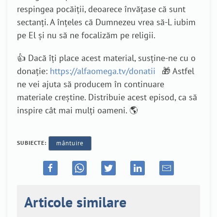
respingea pocăiții, deoarece învățase că sunt
sectanți. A înțeles că Dumnezeu vrea să-L iubim
pe El și nu să ne focalizăm pe religii.
👍 Dacă îți place acest material, susține-ne cu o
donație:
https://alfaomega.tv/donatii
🎁 Astfel
ne vei ajuta să producem în continuare
materiale creștine. Distribuie acest episod, ca să
inspire cât mai mulți oameni. 🌎
SUBIECTE:
mântuire
Articole similare